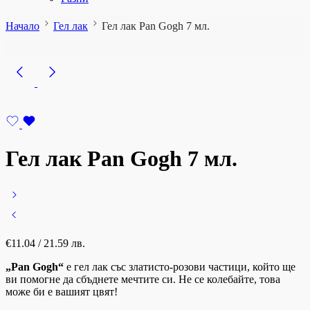
Начало
Гел лак
Гел лак Pan Gogh 7 мл.
Гел лак Pan Gogh 7 мл.
€
11.04
/ 21.59 лв.
„Pan Gogh“
е гел лак със златисто-розови частици, който ще
ви помогне да сбъднете мечтите си. Не се колебайте, това
може би е вашият цвят!