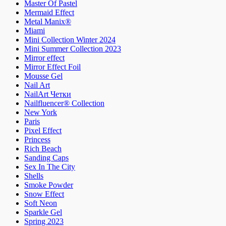
Master Of Pastel
Mermaid Effect
Metal Manix®
Miami
Mini Collection Winter 2024
Mini Summer Collection 2023
Mirror effect
Mirror Effect Foil
Mousse Gel
Nail Art
NailArt Четки
Nailfluencer® Collection
New York
Paris
Pixel Effect
Princess
Rich Beach
Sanding Caps
Sex In The City
Shells
Smoke Powder
Snow Effect
Soft Neon
Sparkle Gel
Spring 2023