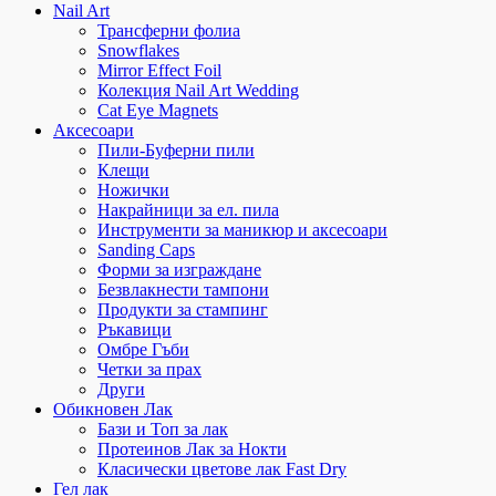
Nail Art
Трансферни фолиа
Snowflakes
Mirror Effect Foil
Колекция Nail Art Wedding
Cat Eye Magnets
Аксесоари
Пили-Буферни пили
Клещи
Ножички
Накрайници за ел. пила
Инструменти за маникюр и аксесоари
Sanding Caps
Форми за изграждане
Безвлакнести тампони
Продукти за стампинг
Ръкавици
Омбре Гъби
Четки за прах
Други
Обикновен Лак
Бази и Топ за лак
Протеинов Лак за Нокти
Класически цветове лак Fast Dry
Гел лак