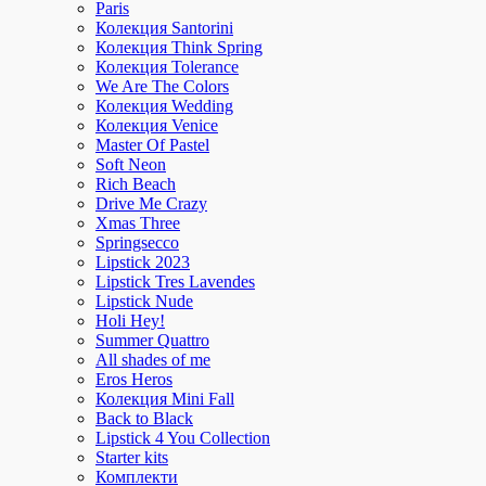
Paris
Колекция Santorini
Колекция Think Spring
Колекция Tolerance
We Are The Colors
Колекция Wedding
Колекция Venice
Master Of Pastel
Soft Neon
Rich Beach
Drive Me Crazy
Xmas Three
Springsecco
Lipstick 2023
Lipstick Tres Lavendes
Lipstick Nude
Holi Hey!
Summer Quattro
All shades of me
Eros Heros
Колекция Mini Fall
Back to Black
Lipstick 4 You Collection
Starter kits
Комплекти