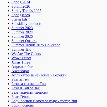
Spring 2024
Spring 2026
Spring Trends 2025
Springsecco
Starter kits
Subsidiary products
Summer 2023
Summer 2024
Summer 2026
Summer Quattro
Summer Trends 2025 Collection
Summer Trio
We Are The Colors
Wow! Effect
Xmas Three
Акрилни бои
Аксесоари
Апликатор за нанасяне на ефекти
База за гел
Бази за гел лак и Топ
Бази и Топ за лак
Безвлакнести тампони
Бели Гелове
Боди лосион и крем за ръце - тестер 3ml
Боди лосиони