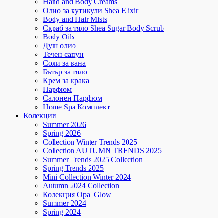
Hand and Body Creams
Олио за кутикули Shea Elixir
Body and Hair Mists
Скраб за тяло Shea Sugar Body Scrub
Body Oils
Душ олио
Течен сапун
Соли за вана
Бътър за тяло
Крем за крака
Парфюм
Салонен Парфюм
Home Spa Комплект
Колекции
Summer 2026
Spring 2026
Collection Winter Trends 2025
Collection AUTUMN TRENDS 2025
Summer Trends 2025 Collection
Spring Trends 2025
Mini Collection Winter 2024
Autumn 2024 Collection
Колекция Opal Glow
Summer 2024
Spring 2024