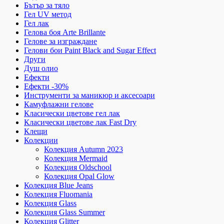
Бътър за тяло
Гел UV метод
Гел лак
Гелова боя Arte Brillante
Гелове за изграждане
Гелови бои Paint Black and Sugar Effect
Други
Душ олио
Ефекти
Ефекти -30%
Инструменти за маникюр и аксесоари
Камуфлажни гелове
Класически цветове гел лак
Класически цветове лак Fast Dry
Клещи
Колекции
Колекция Autumn 2023
Колекция Mermaid
Колекция Oldschool
Колекция Opal Glow
Колекция Blue Jeans
Колекция Fluomania
Колекция Glass
Колекция Glass Summer
Колекция Glitter