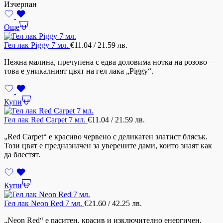
Изчерпан
Още
Гел лак Piggy 7 мл.
€
11.04
/ 21.59 лв.
Нежна малина, пречупена с едва доловима нотка на розово –
това е уникалният цвят на гел лака „Piggy“.
Купи
Гел лак Red Carpet 7 мл.
€
11.04
/ 21.59 лв.
„Red Carpet“ е красиво червено с деликатен златист блясък.
Този цвят е предназначен за уверените дами, които знаят как
да блестят.
Купи
Гел лак Neon Red 7 мл.
€
21.60
/ 42.25 лв.
„Neon Red“ е nаситен, красив и изключително енергичен.