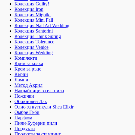
Колекция Guilty!
Колекция Iron
Колекция Migotki
Колекция Mini Fall
Колекция Nail Art Wedding
Колекция Santorini
Колекция Think Spring
Колекция Tolerance
Колекция Venice
Колекция Wedding
Комплекти
Крем за крака
Крем за ръце
Кърпи
Лампи
Метод Акрил
Накрайници за ел. пила
Ножички
Обикновен Лак
Олио за кутикули Shea Elixir
Омбре Гъби
Парфюм
Пили-Буферни пили
Продукти
Продукти за стампинг