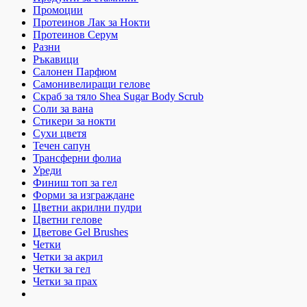
Промоции
Протеинов Лак за Нокти
Протеинов Серум
Разни
Ръкавици
Салонен Парфюм
Самонивелиращи гелове
Скраб за тяло Shea Sugar Body Scrub
Соли за вана
Стикери за нокти
Сухи цветя
Течен сапун
Трансферни фолиа
Уреди
Финиш топ за гел
Форми за изграждане
Цветни акрилни пудри
Цветни гелове
Цветове Gel Brushes
Четки
Четки за акрил
Четки за гел
Четки за прах