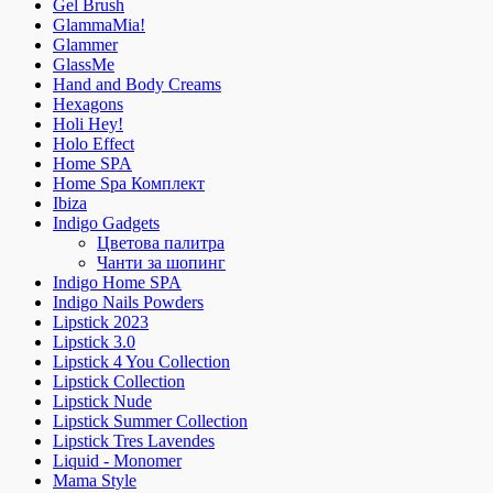
Gel Brush
GlammaMia!
Glammer
GlassMe
Hand and Body Creams
Hexagons
Holi Hey!
Holo Effect
Home SPA
Home Spa Комплект
Ibiza
Indigo Gadgets
Цветова палитра
Чанти за шопинг
Indigo Home SPA
Indigo Nails Powders
Lipstick 2023
Lipstick 3.0
Lipstick 4 You Collection
Lipstick Collection
Lipstick Nude
Lipstick Summer Collection
Lipstick Tres Lavendes
Liquid - Monomer
Mama Style