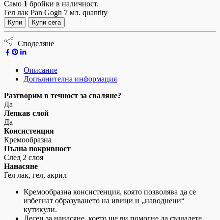
Само
1
бройки в наличност.
Гел лак Pan Gogh 7 мл. quantity
Купи
Купи сега
Споделяне
Описание
Допълнителна информация
Разтворим в течност за сваляне?
Да
Лепкав слой
Да
Консистенция
Кремообразна
Пълна покривност
След 2 слоя
Нанасяне
Гел лак, гел, акрил
Кремообразна консистенция, която позволява да се
избегнат образуването на ивици и „наводнени“
кутикули.
Лесен за нанасяне, което ще ви помогне да създадете