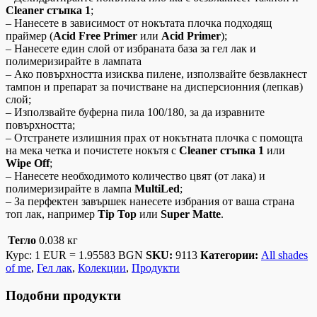
Cleaner стъпка 1
;
– Нанесете в зависимост от нокътата плочка подходящ
праймер (
Acid Free Primer
или
Acid Primer
);
– Нанесете един слой от избраната база за гел лак и
полимеризирайте в лампата
– Ако повърхността изисква пилене, използвайте безвлакнест
тампон и препарат за почистване на дисперсионния (лепкав)
слой;
– Използвайте буферна пила 100/180, за да изравните
повърхността;
– Отстранете излишния прах от нокътната плочка с помощта
на мека четка и почистете нокътя с
Cleaner стъпка 1
или
Wipe Off
;
– Нанесете необходимото количество цвят (от лака) и
полимеризирайте в лампа
MultiLed
;
– За перфектен завършек нанесете избрания от ваша страна
топ лак, например
Tip Top
или
Super Matte
.
Тегло
0.038 кг
Курс: 1 EUR = 1.95583 BGN
SKU:
9113
Категории:
All shades
of me
,
Гел лак
,
Колекции
,
Продукти
Подобни продукти