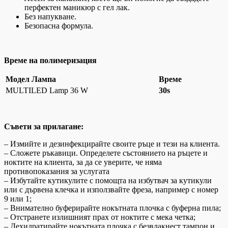
перфектен маникюр с гел лак.
Без напукване.
Безопасна формула.
Време на полимеризация
Модел Лампа
Време
MULTILED Lamp 36 W
30s
Съвети за прилагане:
– Измийте и дезинфекцирайте своите ръце и тези на клиента.
– Сложете ръкавици. Определете състоянието на ръцете и
ноктите на клиента, за да се уверите, че няма
противопоказания за услугата
– Избутайте кутикулите с помощта на избутвач за кутикули
или с дървена клечка и използвайте фреза, например с номер
9 или 1;
– Внимателно буферирайте нокътната плочка с буферна пила;
– Отстранете излишният прах от ноктите с мека четка;
– Дехидратирайте нокътната плочка с безвлакнест тампон и