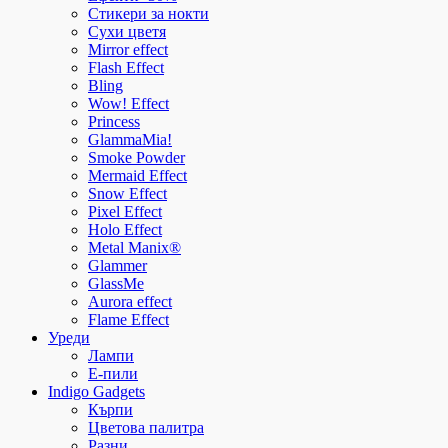
Стикери за нокти
Сухи цветя
Mirror effect
Flash Effect
Bling
Wow! Effect
Princess
GlammaMia!
Smoke Powder
Mermaid Effect
Snow Effect
Pixel Effect
Holo Effect
Metal Manix®
Glammer
GlassMe
Aurora effect
Flame Effect
Уреди
Лампи
E-пили
Indigo Gadgets
Кърпи
Цветова палитра
Разни