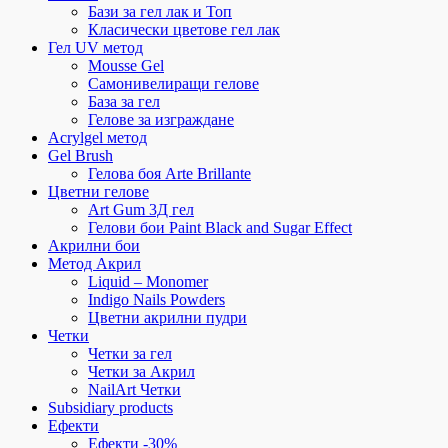
Бази за гел лак и Топ
Класически цветове гел лак
Гел UV метод
Mousse Gel
Самонивелиращи гелове
База за гел
Гелове за изграждане
Acrylgel метод
Gel Brush
Гелова боя Arte Brillante
Цветни гелове
Art Gum 3Д гел
Гелови бои Paint Black and Sugar Effect
Акрилни бои
Метод Акрил
Liquid – Monomer
Indigo Nails Powders
Цветни акрилни пудри
Четки
Четки за гел
Четки за Акрил
NailArt Четки
Subsidiary products
Ефекти
Ефекти -30%