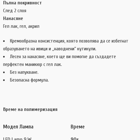
Пълна покривност
След 2 слоя
Нанасяне
Гел лак, гел, акрил
Кремообразна консистенция, която позволява да се избегнат
образуването на ивици и „наводнени“ кутикули.
Лесен за нанасяне, което ще ви помогне да създадете
перфектен маникюр с гел лак.
Без напукване.
Безопасна формула.
Време на полимеризация
Модел Лампа
Време
LED Lamp 9 W
90s