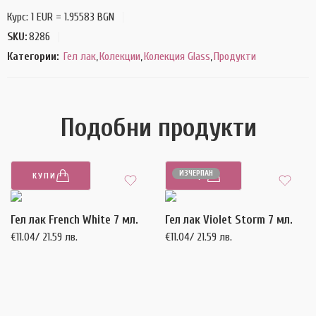
Курс: 1 EUR = 1.95583 BGN
SKU:
8286
Категории:
Гел лак
,
Колекции
,
Колекция Glass
,
Продукти
Подобни продукти
ИЗЧЕРПАН
КУПИ
ОЩЕ
Гел лак French White 7 мл.
Гел лак Violet Storm 7 мл.
€
11.04
/ 21.59 лв.
€
11.04
/ 21.59 лв.