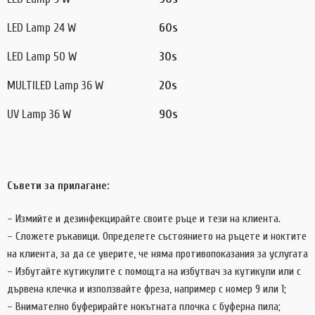
LED Lamp 24 W
60s
LED Lamp 50 W
30s
MULTILED Lamp 36 W
20s
UV Lamp 36 W
90s
Съвети за прилагане:
– Измийте и дезинфекцирайте своите ръце и тези на клиента.
– Сложете ръкавици. Определете състоянието на ръцете и ноктите
на клиента, за да се уверите, че няма противопоказания за услугата
– Избутайте кутикулите с помощта на избутвач за кутикули или с
дървена клечка и използвайте фреза, например с номер 9 или 1;
– Внимателно буферирайте нокътната плочка с буферна пила;