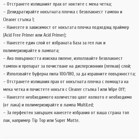
– Отстранете излишният прах от ноктите с мека четка;
– Дехидратирайте нокътната плочка с безвлакнест тампон и
Cleaner стъпка 1;
– Нанесете в зависимост от нокътата плочка подходящ праймер
(Acid Free Primer или Acid Primer);
– Нанесете един слой от избраната база за гел лак и
полимеризирайте в лампата;
– Ако повърхността изисква пилене, използвайте безвлакнест
тампон и препарат за почистване на дисперсионния (лепкав) слой;
– Използвайте буферна пила 100/180, за да изравните повърхността;
– Отстранете излишния прах от нокътната плочка с помощта на
мека четка и почистете нокътя с Cleaner стъпка 1 или Wipe Off;
– Нанесете необходимото количество цвят колкото е необходимо
(от лака) и полимеризирайте в лампа MultiLed;
– За перфектен завършек нанесете избрания от ваша страна топ
лак, например Tip Top или Super Matte.