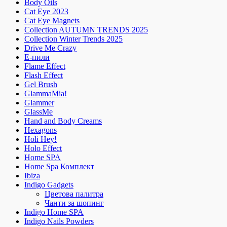
Body Oils
Cat Eye 2023
Cat Eye Magnets
Collection AUTUMN TRENDS 2025
Collection Winter Trends 2025
Drive Me Crazy
E-пили
Flame Effect
Flash Effect
Gel Brush
GlammaMia!
Glammer
GlassMe
Hand and Body Creams
Hexagons
Holi Hey!
Holo Effect
Home SPA
Home Spa Комплект
Ibiza
Indigo Gadgets
Цветова палитра
Чанти за шопинг
Indigo Home SPA
Indigo Nails Powders