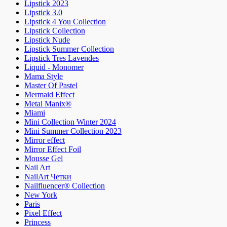
Lipstick 2023
Lipstick 3.0
Lipstick 4 You Collection
Lipstick Collection
Lipstick Nude
Lipstick Summer Collection
Lipstick Tres Lavendes
Liquid - Monomer
Mama Style
Master Of Pastel
Mermaid Effect
Metal Manix®
Miami
Mini Collection Winter 2024
Mini Summer Collection 2023
Mirror effect
Mirror Effect Foil
Mousse Gel
Nail Art
NailArt Четки
Nailfluencer® Collection
New York
Paris
Pixel Effect
Princess