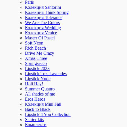
Paris
Колекция Santorini
Колекция Think Spring
Колекция Tolerance
We Are The Colors
Колекция Wedding
Колекция Venice
Master Of Pastel
Soft Neon
Rich Beach
Drive Me Crazy
Xmas Three
Springsecco
Lipstick 2023
Lipstick Tres Lavendes
Lipstick Nude
Holi Hey!
Summer Quattro
All shades of me
Eros Heros
Колекция Mini Fall
Back to Black
Lipstick 4 You Collection
Starter kits
Комплекти