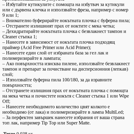
– Избутайте кутикулите с помощта на избутвач за кутикули
или с дървена клечка и използвайте фреза, например с номер
9 или 1;
– Внимателно буферирайте нокътната плочка с буферна пила;
– Отстранете излишният прах от ноктите с мека четка;
– Дехидратирайте нокътната плочка с безвлакнест тампон и
Cleaner стъпка 1;
– Нанесете в зависимост от нокътата плочка подходящ
праймер (Acid Free Primer или Acid Primer);
– Нанесете един слой от избраната база за гел лак и
полимеризирайте в лампата;
– Ако повърхността изисква пилене, използвайте безвлакнест
тампон и препарат за почистване на дисперсионния (лепкав)
слой;
– Използвайте буферна пила 100/180, за да изравните
повърхността;
– Отстранете излишния прах от нокътната плочка с помощта
на мека четка и почистете нокътя с Cleaner стъпка 1 или Wipe
Off;
– Нанесете необходимото количество цвят колкото е
необходимо (от лака) и полимеризирайте в лампа MultiLed;
– За перфектен завършек нанесете избрания от ваша страна
топ лак, например Tip Top или Super Matte.
Тегло
0.038 кг