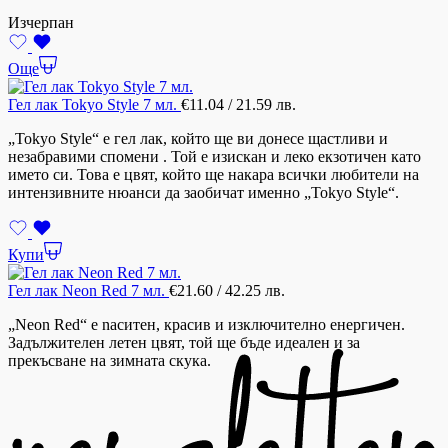
Изчерпан
Още
Гел лак Tokyo Style 7 мл.
€
11.04
/ 21.59 лв.
„Tokyo Style“ е гел лак, който ще ви донесе щастливи и
незабравими спомени . Той е изискан и леко екзотичен като
името си. Това е цвят, който ще накара всички любители на
интензивните нюанси да заобичат именно „Tokyo Style“.
Купи
Гел лак Neon Red 7 мл.
€
21.60
/ 42.25 лв.
„Neon Red“ е nаситен, красив и изключително енергичен.
Задължителен летен цвят, той ще бъде идеален и за
прекъсване на зимната скука.