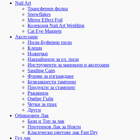
Nail Art
Трансферни фолиа
Snowflakes
Mirror Effect Foil
Колекция Nail Art Wedding
Cat Eye Magnets
Аксесоари
Пили-Буферни пили
Клещи
Ножички
Накрайници за ел. пила
Инструменти за маникюр и аксесоари
Sanding Caps
Форми за изграждане
Безвлакнести тампони
Продукти за стампинг
Ръкавици
Омбре Гъби
Четки за прах
Други
Обикновен Лак
Бази и Топ за лак
Протеинов Лак за Нокти
Класически цветове лак Fast Dry
Гел лак