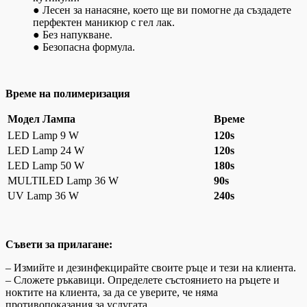
● Лесен за нанасяне, което ще ви помогне да създадете
перфектен маникюр с гел лак.
● Без напукване.
● Безопасна формула.
Време на полимеризация
Модел Лампа
Време
LED Lamp 9 W
120s
LED Lamp 24 W
120s
LED Lamp 50 W
180s
MULTILED Lamp 36 W
90s
UV Lamp 36 W
240s
Съвети за прилагане:
– Измийте и дезинфекцирайте своите ръце и тези на клиента.
– Сложете ръкавици. Определете състоянието на ръцете и
ноктите на клиента, за да се уверите, че няма
противопоказания за услугата