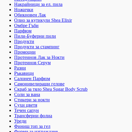
Накрайници за ел. пила
Ножички
Обикновен Лак
Олио за кутикули Shea Elixir
Омбре Гъби
Парфюм
Пили-Буферни пили
Продукти
Продукти за стампинг
Промоции
Протеинов Лак за Нокти
Протеинов Серум
Разни
Ръкавици
Салонен Парфюм
Самонивелиращи гелове
Скраб за тяло Shea Sugar Body Scrub
Соли за вана
Стикери за нокти
Сухи цветя
Течен сапун
Трансферни фолиа
Уреди
Финиш топ за гел
Форми за изграждане