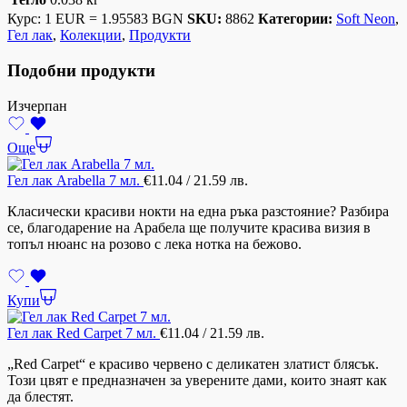
Курс: 1 EUR = 1.95583 BGN
SKU:
8862
Категории:
Soft Neon
,
Гел лак
,
Колекции
,
Продукти
Подобни продукти
Изчерпан
Още
Гел лак Arabella 7 мл.
€
11.04
/ 21.59 лв.
Класически красиви нокти на една ръка разстояние? Разбира
се, благодарение на Арабела ще получите красива визия в
топъл нюанс на розово с лека нотка на бежово.
Купи
Гел лак Red Carpet 7 мл.
€
11.04
/ 21.59 лв.
„Red Carpet“ е красиво червено с деликатен златист блясък.
Този цвят е предназначен за уверените дами, които знаят как
да блестят.