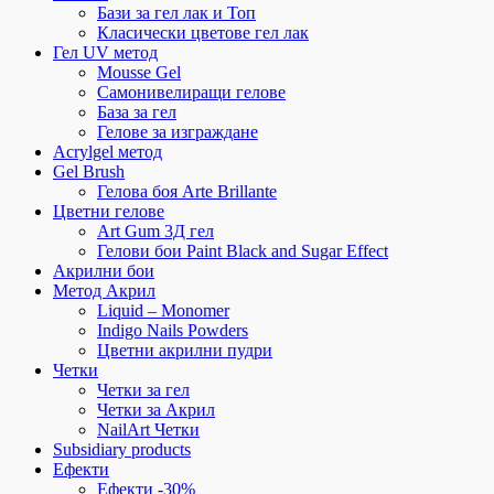
Бази за гел лак и Топ
Класически цветове гел лак
Гел UV метод
Mousse Gel
Самонивелиращи гелове
База за гел
Гелове за изграждане
Acrylgel метод
Gel Brush
Гелова боя Arte Brillante
Цветни гелове
Art Gum 3Д гел
Гелови бои Paint Black and Sugar Effect
Акрилни бои
Метод Акрил
Liquid – Monomer
Indigo Nails Powders
Цветни акрилни пудри
Четки
Четки за гел
Четки за Акрил
NailArt Четки
Subsidiary products
Ефекти
Ефекти -30%