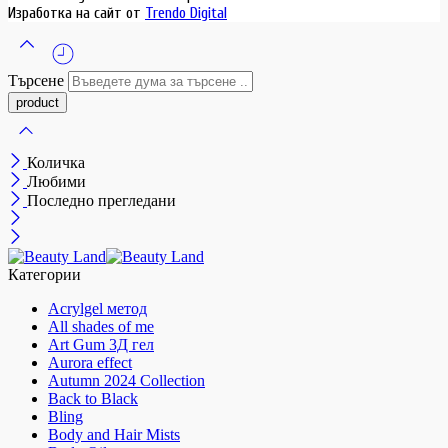
Изработка на сайт от
Trendo Digital
Търсене
Количка
Любими
Последно прегледани
Категории
Acrylgel метод
All shades of me
Art Gum 3Д гел
Aurora effect
Autumn 2024 Collection
Back to Black
Bling
Body and Hair Mists