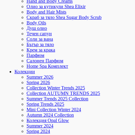
Hand and Body Creams
Олио за кутикули Shea Elixir
Body and Hair Mists
Скраб за тяло Shea Sugar Body Scrub
Body Oils
Душ олио
Течен сапун
Соли за вана
Бътър за тяло
Крем за крака
Парфюм
Салонен Парфюм
Home Spa Комплект
Колекции
Summer 2026
Spring 2026
Collection Winter Trends 2025
Collection AUTUMN TRENDS 2025
Summer Trends 2025 Collection
Spring Trends 2025
Mini Collection Winter 2024
Autumn 2024 Collection
Колекция Opal Glow
Summer 2024
Spring 2024