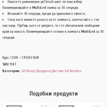
Нанесете равномерно gel brush цвят по ваш избор.
Полимеризирайте в
MultiLed
лампа за 30 секунди.
Изчакайте 30 секунди, преди да приложите ефекта.
След като махнете ръката си от лампата, запечатайте с топ
лак напр.
TipTop
, като се уверите, че сте обезопасили свободния
край на нокътя. Полимеризирайте отново в лампата
MultiLed
за 30
секунди.
Курс: 1 EUR = 1.95583 BGN
SKU:
1947
Категории:
Gel Brush
,
Продукти
,
Цветове Gel Brushes
Подобни продукти
ИЗЧЕРПАН
ИЗЧЕРПАН