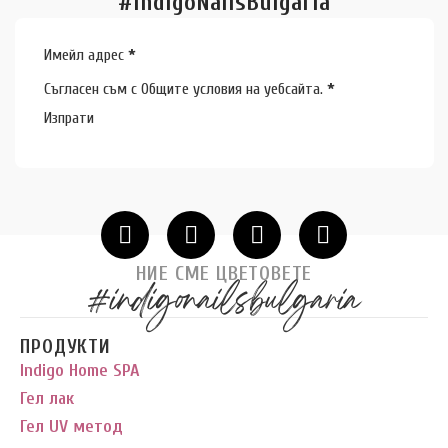
#IndigoNailsBulgaria
Section
Имейл адрес
*
Съгласен съм с
Общите условия
на уебсайта.
*
Изпрати
НИЕ СМЕ ЦВЕТОВЕТЕ
#indigonailsbulgaria
ПРОДУКТИ
Indigo Home SPA
Гел лак
Гел UV метод