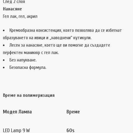
След 2 слоя
Нанасяне
Гел лак, гел, акрил
Кремообразна консистенция, която позволява да се избегнат
образуването на ивици и „наводнени“ кутикули.
Лесен за нанасяне, което ще ви помогне да създадете
перфектен маникюр с гел лак.
Без напукване.
Безопасна формула.
Време на полимеризация
Модел Лампа
Време
LED Lamp 9 W
60s