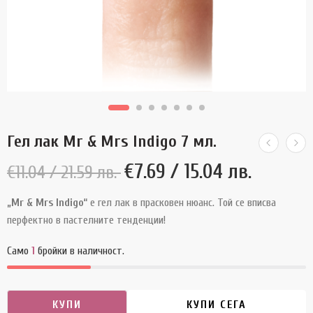
Гел лак Mr & Mrs Indigo 7 мл.
€
7.69
/ 15.04 лв.
€
11.04
/ 21.59 лв.
„Mr & Mrs Indigo“
е гел лак в прасковен нюанс. Той се вписва
перфектно в пастелните тенденции!
Само
1
бройки в наличност.
КУПИ
КУПИ СЕГА