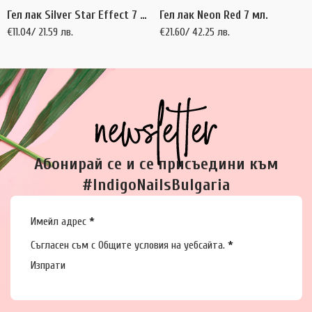
Гел лак Silver Star Effect 7 мл.
Гел лак Neon Red 7 мл.
€
11.04
/ 21.59 лв.
€
21.60
/ 42.25 лв.
Абонирай се и се присъедини към
#IndigoNailsBulgaria
Section
Имейл адрес
*
Съгласен съм с
Общите условия
на уебсайта.
*
Изпрати