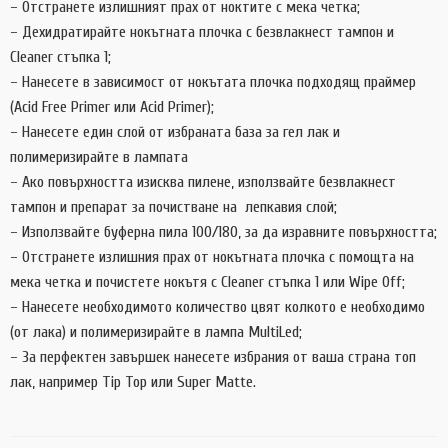
– Отстранете излишният прах от ноктите с мека четка;
– Дехидратирайте нокътната плочка с безвлакнест тампон и
Cleaner стъпка 1;
– Нанесете в зависимост от нокътата плочка подходящ праймер
(Acid Free Primer или Acid Primer);
– Нанесете един слой от избраната база за гел лак и
полимеризирайте в лампата
– Ако повърхността изисква пилене, използвайте безвлакнест
тампон и препарат за почистване на лепкавия слой;
– Използвайте буферна пила 100/180, за да изравните повърхността;
– Отстранете излишния прах от нокътната плочка с помощта на
мека четка и почистете нокътя с Cleaner стъпка 1 или Wipe Off;
– Нанесете необходимото количество цвят колкото е необходимо
(от лака) и полимеризирайте в лампа MultiLed;
– За перфектен завършек нанесете избрания от ваша страна топ
лак, например Tip Top или Super Matte.