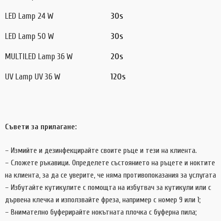
LED Lamp 24 W
30s
LED Lamp 50 W
30s
MULTILED Lamp 36 W
20s
UV Lamp UV 36 W
120s
Съвети за прилагане:
– Измийте и дезинфекцирайте своите ръце и тези на клиента.
– Сложете ръкавици. Определете състоянието на ръцете и ноктите
на клиента, за да се уверите, че няма противопоказания за услугата
– Избутайте кутикулите с помощта на избутвач за кутикули или с
дървена клечка и използвайте фреза, например с номер 9 или 1;
– Внимателно буферирайте нокътната плочка с буферна пила;