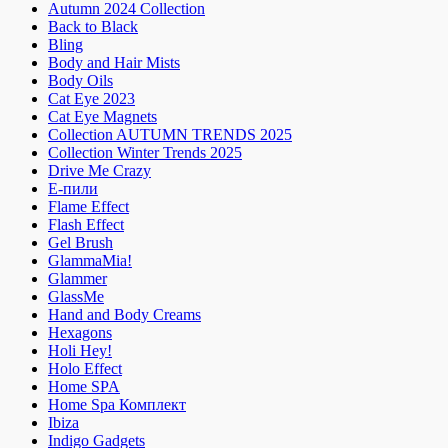
Autumn 2024 Collection
Back to Black
Bling
Body and Hair Mists
Body Oils
Cat Eye 2023
Cat Eye Magnets
Collection AUTUMN TRENDS 2025
Collection Winter Trends 2025
Drive Me Crazy
E-пили
Flame Effect
Flash Effect
Gel Brush
GlammaMia!
Glammer
GlassMe
Hand and Body Creams
Hexagons
Holi Hey!
Holo Effect
Home SPA
Home Spa Комплект
Ibiza
Indigo Gadgets