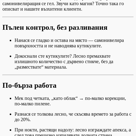
самонивелиращия се гел. Звучи като магия? Точно така го
описват и нашите възхитени клиенти.
Пълен контрол, без разливания
Нанася се гладко и остава на място — самонивелира
повърхността и не наводнява кутикулите.
Докоснали сте кутикулите? Лесно премахвате
излишното количество с дървено стикче, без да
„размествате“ материала.
По-бърза работа
Мек под четката, „като облак“ → по-малко корекции,
по-малко пилене.
Разнася се толкова лесно, че скъсява времето за работа с
до 20%.
При нокти, растящи надолу: лесно изграждате апекса, а
след това прецизно изпилявате долната страна.