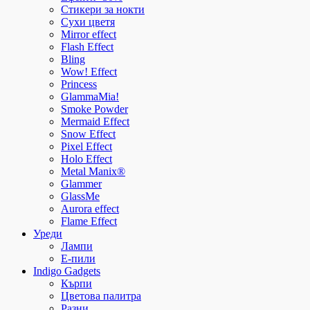
Стикери за нокти
Сухи цветя
Mirror effect
Flash Effect
Bling
Wow! Effect
Princess
GlammaMia!
Smoke Powder
Mermaid Effect
Snow Effect
Pixel Effect
Holo Effect
Metal Manix®
Glammer
GlassMe
Aurora effect
Flame Effect
Уреди
Лампи
E-пили
Indigo Gadgets
Кърпи
Цветова палитра
Разни