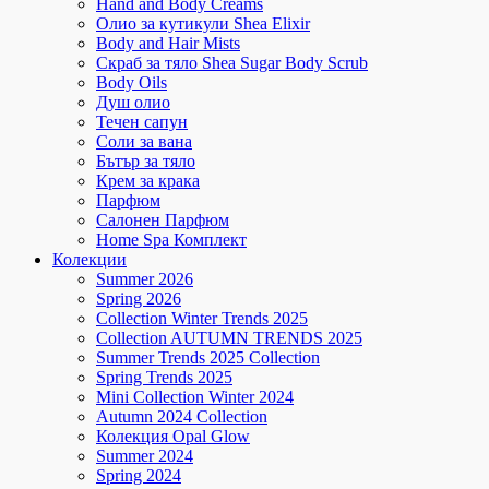
Hand and Body Creams
Олио за кутикули Shea Elixir
Body and Hair Mists
Скраб за тяло Shea Sugar Body Scrub
Body Oils
Душ олио
Течен сапун
Соли за вана
Бътър за тяло
Крем за крака
Парфюм
Салонен Парфюм
Home Spa Комплект
Колекции
Summer 2026
Spring 2026
Collection Winter Trends 2025
Collection AUTUMN TRENDS 2025
Summer Trends 2025 Collection
Spring Trends 2025
Mini Collection Winter 2024
Autumn 2024 Collection
Колекция Opal Glow
Summer 2024
Spring 2024