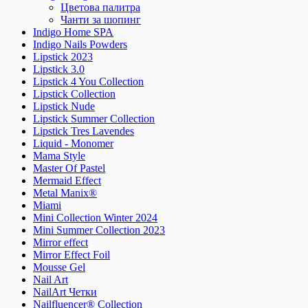
Цветова палитра
Чанти за шопинг
Indigo Home SPA
Indigo Nails Powders
Lipstick 2023
Lipstick 3.0
Lipstick 4 You Collection
Lipstick Collection
Lipstick Nude
Lipstick Summer Collection
Lipstick Tres Lavendes
Liquid - Monomer
Mama Style
Master Of Pastel
Mermaid Effect
Metal Manix®
Miami
Mini Collection Winter 2024
Mini Summer Collection 2023
Mirror effect
Mirror Effect Foil
Mousse Gel
Nail Art
NailArt Четки
Nailfluencer® Collection