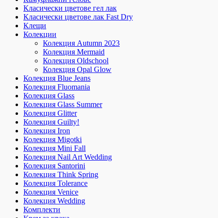
Класически цветове гел лак
Класически цветове лак Fast Dry
Клещи
Колекции
Колекция Autumn 2023
Колекция Mermaid
Колекция Oldschool
Колекция Opal Glow
Колекция Blue Jeans
Колекция Fluomania
Колекция Glass
Колекция Glass Summer
Колекция Glitter
Колекция Guilty!
Колекция Iron
Колекция Migotki
Колекция Mini Fall
Колекция Nail Art Wedding
Колекция Santorini
Колекция Think Spring
Колекция Tolerance
Колекция Venice
Колекция Wedding
Комплекти