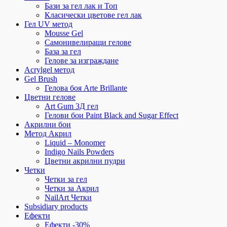
Бази за гел лак и Топ
Класически цветове гел лак
Гел UV метод
Mousse Gel
Самонивелиращи гелове
База за гел
Гелове за изграждане
Acrylgel метод
Gel Brush
Гелова боя Arte Brillante
Цветни гелове
Art Gum 3Д гел
Гелови бои Paint Black and Sugar Effect
Акрилни бои
Метод Акрил
Liquid – Monomer
Indigo Nails Powders
Цветни акрилни пудри
Четки
Четки за гел
Четки за Акрил
NailArt Четки
Subsidiary products
Ефекти
Ефекти -30%