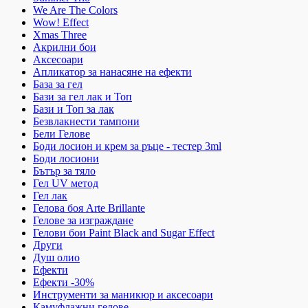
We Are The Colors
Wow! Effect
Xmas Three
Акрилни бои
Аксесоари
Апликатор за нанасяне на ефекти
База за гел
Бази за гел лак и Топ
Бази и Топ за лак
Безвлакнести тампони
Бели Гелове
Боди лосион и крем за ръце - тестер 3ml
Боди лосиони
Бътър за тяло
Гел UV метод
Гел лак
Гелова боя Arte Brillante
Гелове за изграждане
Гелови бои Paint Black and Sugar Effect
Други
Душ олио
Ефекти
Ефекти -30%
Инструменти за маникюр и аксесоари
Камуфлажни гелове