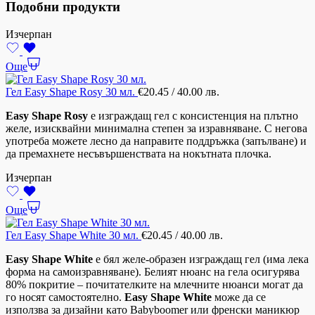
Подобни продукти
Изчерпан
Още
Гел Easy Shape Rosy 30 мл.
€
20.45
/ 40.00 лв.
Easy Shape Rosy
е изграждащ гел с консистенция на плътно
желе, изисквайни минимална степен за изравняване. С негова
употреба можете лесно да направите поддръжка (запълване) и
да премахнете несъвършенствата на нокътната плочка.
Изчерпан
Още
Гел Easy Shape White 30 мл.
€
20.45
/ 40.00 лв.
Easy Shape White
е бял желе-образен изграждащ гел (има лека
форма на самоизравняване). Белият нюанс на гела осигурява
80% покритие – почитателките на млечните нюанси могат да
го носят самостоятелно.
Easy Shape White
може да се
използва за дизайни като Babyboomer или френски маникюр