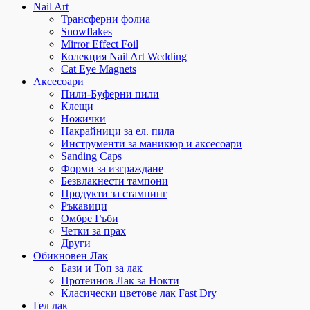
Nail Art
Трансферни фолиа
Snowflakes
Mirror Effect Foil
Колекция Nail Art Wedding
Cat Eye Magnets
Аксесоари
Пили-Буферни пили
Клещи
Ножички
Накрайници за ел. пила
Инструменти за маникюр и аксесоари
Sanding Caps
Форми за изграждане
Безвлакнести тампони
Продукти за стампинг
Ръкавици
Омбре Гъби
Четки за прах
Други
Обикновен Лак
Бази и Топ за лак
Протеинов Лак за Нокти
Класически цветове лак Fast Dry
Гел лак