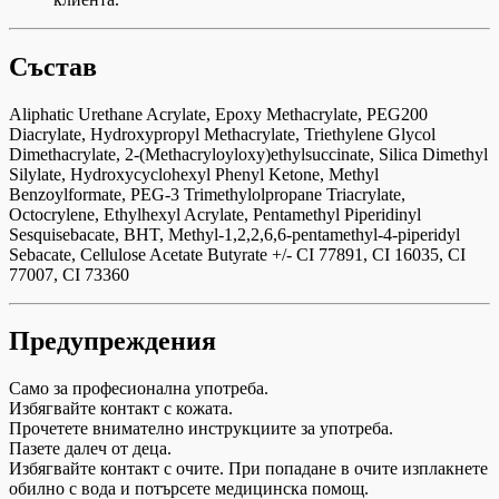
Състав
Aliphatic Urethane Acrylate, Epoxy Methacrylate, PEG200
Diacrylate, Hydroxypropyl Methacrylate, Triethylene Glycol
Dimethacrylate, 2-(Methacryloyloxy)ethylsuccinate, Silica Dimethyl
Silylate, Hydroxycyclohexyl Phenyl Ketone, Methyl
Benzoylformate, PEG-3 Trimethylolpropane Triacrylate,
Octocrylene, Ethylhexyl Acrylate, Pentamethyl Piperidinyl
Sesquisebacate, BHT, Methyl-1,2,2,6,6-pentamethyl-4-piperidyl
Sebacate, Cellulose Acetate Butyrate +/- CI 77891, CI 16035, CI
77007, CI 73360
Предупреждения
Само за професионална употреба.
Избягвайте контакт с кожата.
Прочетете внимателно инструкциите за употреба.
Пазете далеч от деца.
Избягвайте контакт с очите. При попадане в очите изплакнете
обилно с вода и потърсете медицинска помощ.