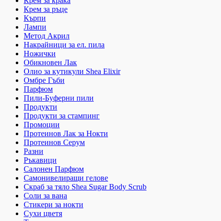
Крем за крака
Крем за ръце
Кърпи
Лампи
Метод Акрил
Накрайници за ел. пила
Ножички
Обикновен Лак
Олио за кутикули Shea Elixir
Омбре Гъби
Парфюм
Пили-Буферни пили
Продукти
Продукти за стампинг
Промоции
Протеинов Лак за Нокти
Протеинов Серум
Разни
Ръкавици
Салонен Парфюм
Самонивелиращи гелове
Скраб за тяло Shea Sugar Body Scrub
Соли за вана
Стикери за нокти
Сухи цветя