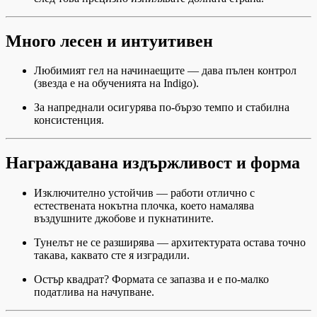
Много лесен и интуитивен
Любимият гел на начинаещите — дава пълен контрол
(звезда е на обученията на Indigo).
За напреднали осигурява по-бързо темпо и стабилна
консистенция.
Награждавана издържливост и форма
Изключително устойчив — работи отлично с
естествената нокътна плочка, което намалява
въздушните джобове и пукнатините.
Тунелът не се разширява — архитектурата остава точно
такава, каквато сте я изградили.
Остър квадрат? Формата се запазва и е по-малко
податлива на начупване.