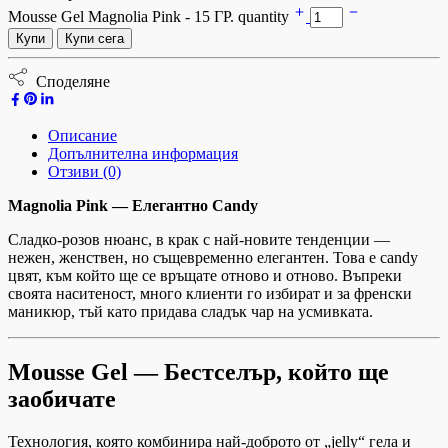
Mousse Gel Magnolia Pink - 15 ГР. quantity
Купи
Купи сега
Споделяне
Описание
Допълнителна информация
Отзиви (0)
Magnolia Pink — Елегантно Candy
Сладко-розов нюанс, в крак с най-новите тенденции —
нежен, женствен, но същевременно елегантен. Това е candy
цвят, към който ще се връщате отново и отново. Въпреки
своята наситеност, много клиенти го избират и за френски
маникюр, тъй като придава сладък чар на усмивката.
Mousse Gel — Бестселър, който ще
заобичате
Технология, която комбинира най-доброто от „jelly“ гела и