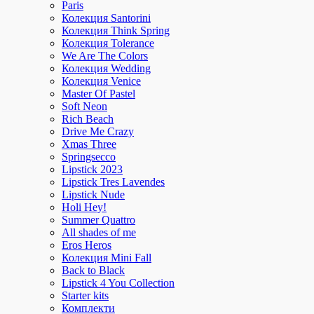
Paris
Колекция Santorini
Колекция Think Spring
Колекция Tolerance
We Are The Colors
Колекция Wedding
Колекция Venice
Master Of Pastel
Soft Neon
Rich Beach
Drive Me Crazy
Xmas Three
Springsecco
Lipstick 2023
Lipstick Tres Lavendes
Lipstick Nude
Holi Hey!
Summer Quattro
All shades of me
Eros Heros
Колекция Mini Fall
Back to Black
Lipstick 4 You Collection
Starter kits
Комплекти