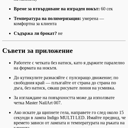
Време за втвърдяване на изграден нокът:
60 сек
Температура на полимеризация:
умерена —
комфортна за клиента
Съдържа ли брокат?
не
Съвети за приложение
Работете с четката без натиск, като я държите паралелно
на формата на нокътя.
До кутикулите разнасяйте с пулсиращо движение; по
свободния край — плъзгайте от страна до страна по
дъга, без натиск, сякаш рисувате линия на усмивка.
За изглаждане на повърхността може да използвате
четка Master NailArt 007.
Ако искате да щипнете гела, направете го след около 15
секунди в лампа Indigo MULTI LED. Имайте предвид, че
времето зависи от лампата и температурата на ръката на
клиента.