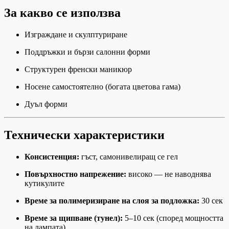
За какво се използва
Изграждане и скулптуриране
Поддръжки и бързи салонни форми
Структурен френски маникюр
Носене самостоятелно (богата цветова гама)
Дуъл форми
Технически характеристики
Консистенция:
гъст, самонивелиращ се гел
Повърхностно напрежение:
високо — не наводнява
кутикулите
Време за полимеризиране на слоя за подложка:
30 сек
Време за щипване (тунел):
5–10 сек (според мощността
на лампата)