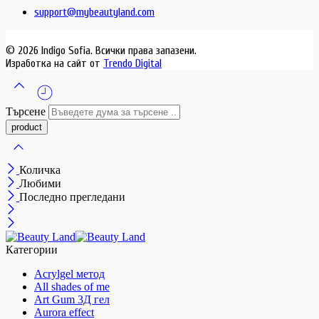
support@mybeautyland.com
© 2026 Indigo Sofia. Всички права запазени.
Изработка на сайт от
Trendo Digital
Търсене
Количка
Любими
Последно прегледани
Категории
Acrylgel метод
All shades of me
Art Gum 3Д гел
Aurora effect