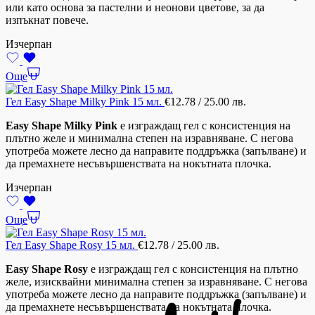
или като основа за пастелни и неонови цветове, за да
изпъкнат повече.
Изчерпан
Още
Гел Easy Shape Milky Pink 15 мл.
€
12.78
/ 25.00 лв.
Easy Shape Milky Pink
е изграждащ гел с консистенция на
плътно желе и минимална степен на изравняване. С негова
употреба можете лесно да направите поддръжка (запълване) и
да премахнете несъвършенствата на нокътната плочка.
Изчерпан
Още
Гел Easy Shape Rosy 15 мл.
€
12.78
/ 25.00 лв.
Easy Shape Rosy
е изграждащ гел с консистенция на плътно
желе, изисквайни минимална степен за изравняване. С негова
употреба можете лесно да направите поддръжка (запълване) и
да премахнете несъвършенствата на нокътната плочка.