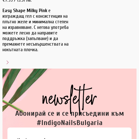
Easy Shape Milky Pink
е
изграждащ гел с консистенция на
плътно желе и минимална степен
на изравняване. С негова употреба
можете лесно да направите
поддръжка (запълване) и да
премахнете несъвършенствата на
нокътната плочка.
Абонирай се и се присъедини към
#IndigoNailsBulgaria