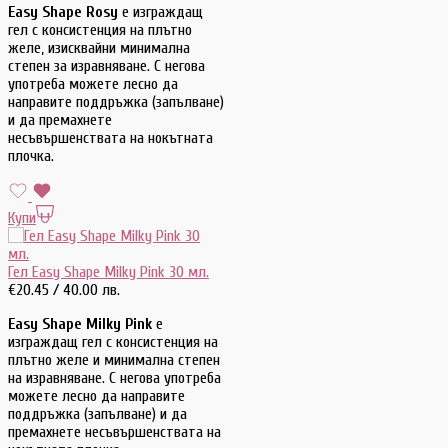
Easy Shape Rosy
е изграждащ
гел с консистенция на плътно
желе, изисквайни минимална
степен за изравняване. С негова
употреба можете лесно да
направите поддръжка (запълване)
и да премахнете
несъвършенствата на нокътната
плочка.
Купи
Гел Easy Shape Milky Pink 30 мл.
€
20.45
/ 40.00 лв.
Easy Shape Milky Pink
е
изграждащ гел с консистенция на
плътно желе и минимална степен
на изравняване. С негова употреба
можете лесно да направите
поддръжка (запълване) и да
премахнете несъвършенствата на