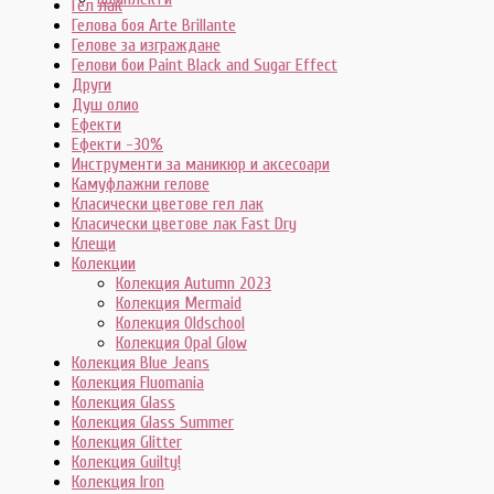
Гел лак
Гелова боя Arte Brillante
Гелове за изграждане
Гелови бои Paint Black and Sugar Effect
Други
Душ олио
Ефекти
Ефекти -30%
Инструменти за маникюр и аксесоари
Камуфлажни гелове
Класически цветове гел лак
Класически цветове лак Fast Dry
Клещи
Колекции
Колекция Autumn 2023
Колекция Mermaid
Колекция Oldschool
Колекция Opal Glow
Колекция Blue Jeans
Колекция Fluomania
Колекция Glass
Колекция Glass Summer
Колекция Glitter
Колекция Guilty!
Колекция Iron