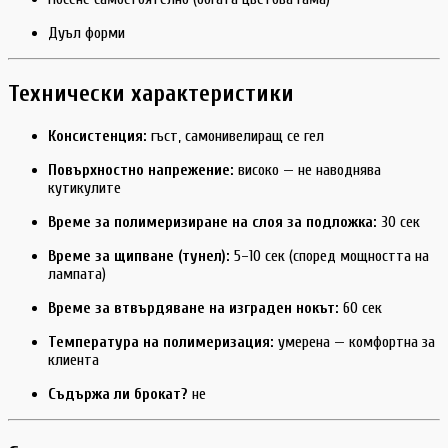
Дуъл форми
Технически характеристики
Консистенция:
гъст, самонивелиращ се гел
Повърхностно напрежение:
високо — не наводнява
кутикулите
Време за полимеризиране на слоя за подложка:
30 сек
Време за щипване (тунел):
5–10 сек (според мощността на
лампата)
Време за втвърдяване на изграден нокът:
60 сек
Температура на полимеризация:
умерена — комфортна за
клиента
Съдържа ли брокат?
не