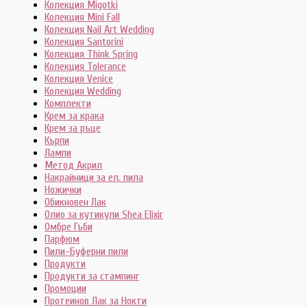
Колекция Migotki
Колекция Mini Fall
Колекция Nail Art Wedding
Колекция Santorini
Колекция Think Spring
Колекция Tolerance
Колекция Venice
Колекция Wedding
Комплекти
Крем за крака
Крем за ръце
Кърпи
Лампи
Метод Акрил
Накрайници за ел. пила
Ножички
Обикновен Лак
Олио за кутикули Shea Elixir
Омбре Гъби
Парфюм
Пили-Буферни пили
Продукти
Продукти за стампинг
Промоции
Протеинов Лак за Нокти