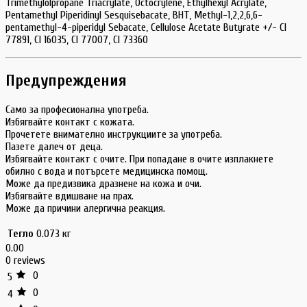
Trimethylolpropane Triacrylate, Octocrylene, Ethylhexyl Acrylate,
Pentamethyl Piperidinyl Sesquisebacate, BHT, Methyl-1,2,2,6,6-
pentamethyl-4-piperidyl Sebacate, Cellulose Acetate Butyrate +/- CI
77891, CI 16035, CI 77007, CI 73360
Предупреждения
Само за професионална употреба.
Избягвайте контакт с кожата.
Прочетете внимателно инструкциите за употреба.
Пазете далеч от деца.
Избягвайте контакт с очите. При попадане в очите изплакнете
обилно с вода и потърсете медицинска помощ.
Може да предизвика дразнене на кожа и очи.
Избягвайте вдишване на прах.
Може да причини алергична реакция.
Тегло
0.073 кг
0.00
0 reviews
0
5
0
4