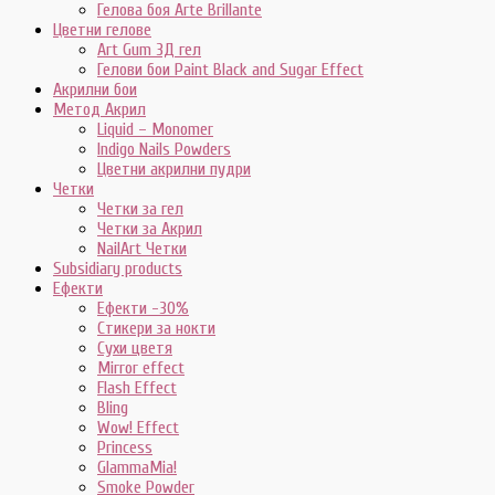
Гелова боя Arte Brillante
Цветни гелове
Art Gum 3Д гел
Гелови бои Paint Black and Sugar Effect
Акрилни бои
Метод Акрил
Liquid – Monomer
Indigo Nails Powders
Цветни акрилни пудри
Четки
Четки за гел
Четки за Акрил
NailArt Четки
Subsidiary products
Ефекти
Ефекти -30%
Стикери за нокти
Сухи цветя
Mirror effect
Flash Effect
Bling
Wow! Effect
Princess
GlammaMia!
Smoke Powder