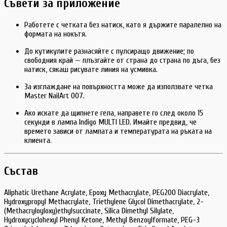
Съвети за приложение
Работете с четката без натиск, като я държите паралелно на
формата на нокътя.
До кутикулите разнасяйте с пулсиращо движение; по
свободния край — плъзгайте от страна до страна по дъга, без
натиск, сякаш рисувате линия на усмивка.
За изглаждане на повърхността може да използвате четка
Master NailArt 007.
Ако искате да щипнете гела, направете го след около 15
секунди в лампа Indigo MULTI LED. Имайте предвид, че
времето зависи от лампата и температурата на ръката на
клиента.
Състав
Aliphatic Urethane Acrylate, Epoxy Methacrylate, PEG200 Diacrylate,
Hydroxypropyl Methacrylate, Triethylene Glycol Dimethacrylate, 2-
(Methacryloyloxy)ethylsuccinate, Silica Dimethyl Silylate,
Hydroxycyclohexyl Phenyl Ketone, Methyl Benzoylformate, PEG-3