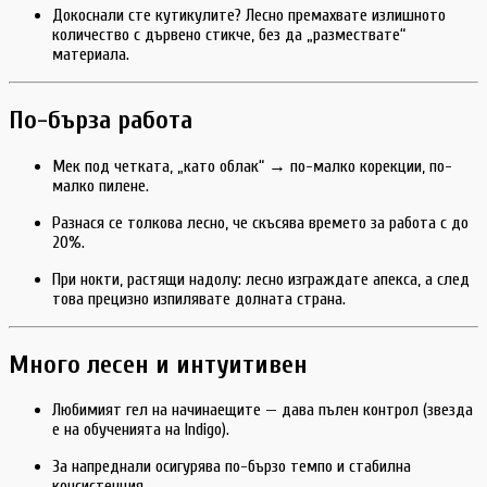
Докоснали сте кутикулите? Лесно премахвате излишното
количество с дървено стикче, без да „размествате“
материала.
По-бърза работа
Мек под четката, „като облак“ → по-малко корекции, по-
малко пилене.
Разнася се толкова лесно, че скъсява времето за работа с до
20%.
При нокти, растящи надолу: лесно изграждате апекса, а след
това прецизно изпилявате долната страна.
Много лесен и интуитивен
Любимият гел на начинаещите — дава пълен контрол (звезда
е на обученията на Indigo).
За напреднали осигурява по-бързо темпо и стабилна
консистенция.