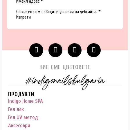
Section
Имейл адрес
*
Съгласен съм с
Общите условия
на уебсайта.
*
Изпрати
НИЕ СМЕ ЦВЕТОВЕТЕ
#indigonailsbulgaria
ПРОДУКТИ
Indigo Home SPA
Гел лак
Гел UV метод
Аксесоари