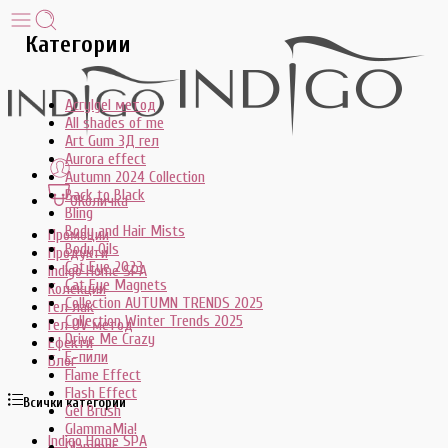
Категории
Acrylgel метод
All shades of me
Art Gum 3Д гел
Aurora effect
Autumn 2024 Collection
Back to Black
0
Количка
Bling
Body and Hair Mists
Промоции
Body Oils
Продукти
Cat Eye 2023
Indigo Home SPA
Cat Eye Magnets
Колекции
Collection AUTUMN TRENDS 2025
Гел лак
Collection Winter Trends 2025
Гел UV метод
Drive Me Crazy
Ефекти
E-пили
Блог
Flame Effect
Flash Effect
Всички категории
Gel Brush
GlammaMia!
Indigo Home SPA
Glammer