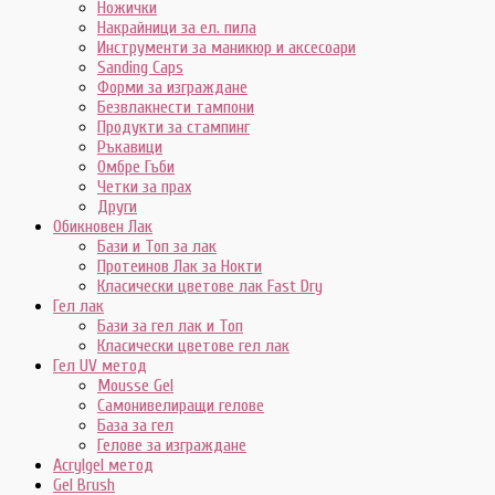
Ножички
Накрайници за ел. пила
Инструменти за маникюр и аксесоари
Sanding Caps
Форми за изграждане
Безвлакнести тампони
Продукти за стампинг
Ръкавици
Омбре Гъби
Четки за прах
Други
Обикновен Лак
Бази и Топ за лак
Протеинов Лак за Нокти
Класически цветове лак Fast Dry
Гел лак
Бази за гел лак и Топ
Класически цветове гел лак
Гел UV метод
Mousse Gel
Самонивелиращи гелове
База за гел
Гелове за изграждане
Acrylgel метод
Gel Brush