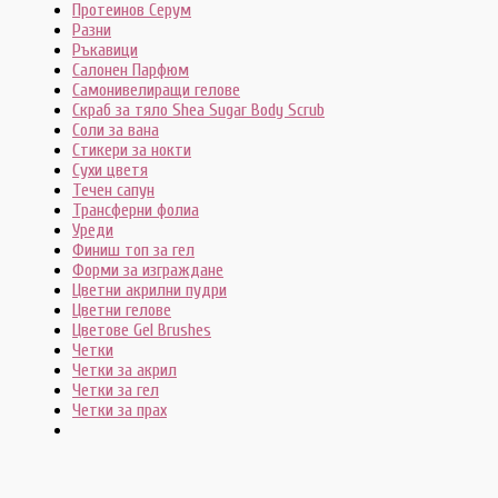
Протеинов Серум
Разни
Ръкавици
Салонен Парфюм
Самонивелиращи гелове
Скраб за тяло Shea Sugar Body Scrub
Соли за вана
Стикери за нокти
Сухи цветя
Течен сапун
Трансферни фолиа
Уреди
Финиш топ за гел
Форми за изграждане
Цветни акрилни пудри
Цветни гелове
Цветове Gel Brushes
Четки
Четки за акрил
Четки за гел
Четки за прах