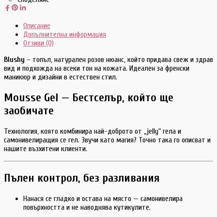
Описание
Допълнителна информация
Отзиви (0)
Blushy
– топъл, натурален розов нюанс, който придава свеж и здрав
вид и подхожда на всеки тон на кожата. Идеален за френски
маникюр и дизайни в естествен стил.
Mousse Gel — Бестселър, който ще
заобичате
Технология, която комбинира най-доброто от „jelly“ гела и
самонивелиращия се гел. Звучи като магия? Точно така го описват и
нашите възхитени клиенти.
Пълен контрол, без разливания
Нанася се гладко и остава на място — самонивелира
повърхността и не наводнява кутикулите.