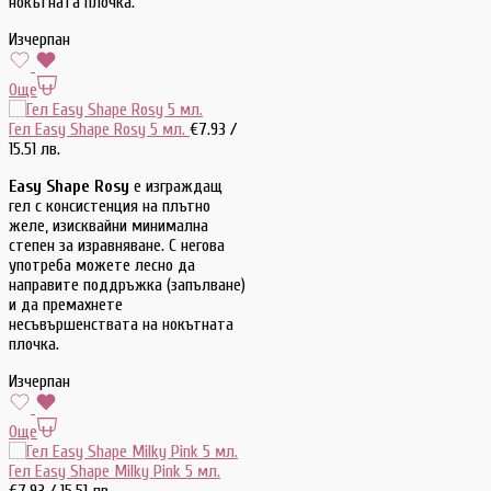
нокътната плочка.
Изчерпан
Още
Гел Easy Shape Rosy 5 мл.
€
7.93
/
15.51 лв.
Easy Shape Rosy
е изграждащ
гел с консистенция на плътно
желе, изисквайни минимална
степен за изравняване. С негова
употреба можете лесно да
направите поддръжка (запълване)
и да премахнете
несъвършенствата на нокътната
плочка.
Изчерпан
Още
Гел Easy Shape Milky Pink 5 мл.
€
7.93
/ 15.51 лв.