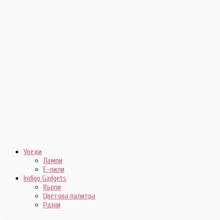
Уреди
Лампи
E-пили
Indigo Gadgets
Кърпи
Цветова палитра
Разни