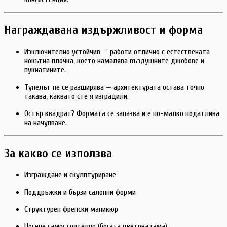
Награждавана издържливост и форма
Изключително устойчив — работи отлично с естествената
нокътна плочка, което намалява въздушните джобове и
пукнатините.
Тунелът не се разширява — архитектурата остава точно
такава, каквато сте я изградили.
Остър квадрат? Формата се запазва и е по-малко податлива
на начупване.
За какво се използва
Изграждане и скулптуриране
Поддръжки и бързи салонни форми
Структурен френски маникюр
Носене самостоятелно (богата цветова гама)