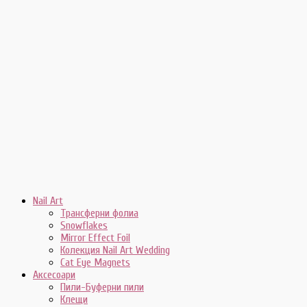
Nail Art
Трансферни фолиа
Snowflakes
Mirror Effect Foil
Колекция Nail Art Wedding
Cat Eye Magnets
Аксесоари
Пили-Буферни пили
Клещи