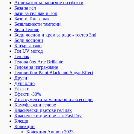
Апликатор за нанасяне на ефекти
База за гел
Бази за гел лак и Топ
Бази и Топ за лак
Безвлакнести тампони
Бели Гелове
Боди лосион и крем за ръце - тестер 3ml
Боди лосиони
Бътър за тяло
Гел UV метод
Гел лак
Гелова боя Arte Brillante
Гелове за изграждане
Гелови бои Paint Black and Sugar Effect
Други
Душ олио
Ефекти
Ефекти -30%
Инструменти за маникюр и аксесоари
Камуфлажни гелове
Класически цветове гел лак
Класически цветове лак Fast Dry
Клещи
Колекции
Колекция Autumn 2023