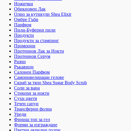
Ножички
Обикновен Лак
Олио за кутикули Shea Elixir
Омбре Гъби
Парфюм
Пили-Буферни пили
Продукти
Продукти за стампинг
Промоции
Протеинов Лак за Нокти
Протеинов Серум
Разни
Ръкавици
Салонен Парфюм
Самонивелиращи гелове
Скраб за тяло Shea Sugar Body Scrub
Соли за вана
Стикери за нокти
Сухи цветя
Течен сапун
Трансферни фолиа
Уреди
Финиш топ за гел
Форми за изграждане
Цветни акрилни пудри