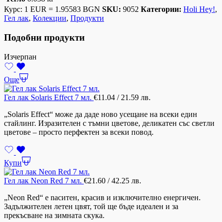
Курс: 1 EUR = 1.95583 BGN
SKU:
9052
Категории:
Holi Hey!
,
Гел лак
,
Колекции
,
Продукти
Подобни продукти
Изчерпан
Още
Гел лак Solaris Effect 7 мл.
€
11.04
/ 21.59 лв.
„Solaris Effect“ може да даде ново усещане на всеки един
стайлинг. Изразителен с тъмни цветове, деликатен със светли
цветове – просто перфектен за всеки повод.
Купи
Гел лак Neon Red 7 мл.
€
21.60
/ 42.25 лв.
„Neon Red“ е nаситен, красив и изключително енергичен.
Задължителен летен цвят, той ще бъде идеален и за
прекъсване на зимната скука.