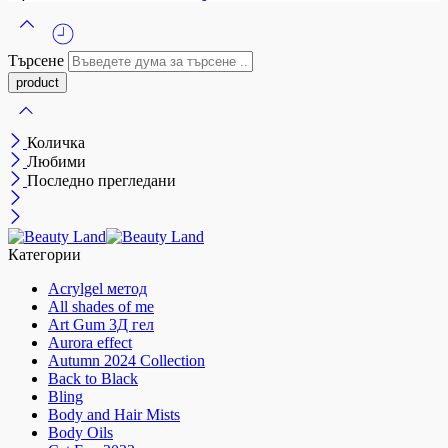
Търсене
Количка
Любими
Последно прегледани
Категории
Acrylgel метод
All shades of me
Art Gum 3Д гел
Aurora effect
Autumn 2024 Collection
Back to Black
Bling
Body and Hair Mists
Body Oils