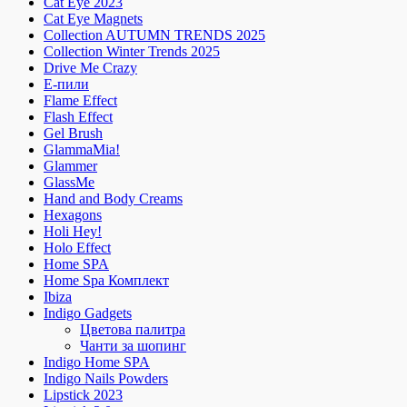
Cat Eye 2023
Cat Eye Magnets
Collection AUTUMN TRENDS 2025
Collection Winter Trends 2025
Drive Me Crazy
E-пили
Flame Effect
Flash Effect
Gel Brush
GlammaMia!
Glammer
GlassMe
Hand and Body Creams
Hexagons
Holi Hey!
Holo Effect
Home SPA
Home Spa Комплект
Ibiza
Indigo Gadgets
Цветова палитра
Чанти за шопинг
Indigo Home SPA
Indigo Nails Powders
Lipstick 2023