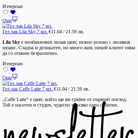
Изчерпан
Още
Гел лак Lila Sky 7 мл.
€
11.04
/ 21.59 лв.
Lila Sky
е необикновен лилав цвят, нежно розово с люляков
нюанс. Сладък и деликатен, но много жив, никой клиент няма
да го отмине безразлично.
Изчерпан
Още
Гел лак Caffe Latte 7 мл.
€
11.04
/ 21.59 лв.
„Caffe Latte“ е цвят, който ще ви грабне от първият поглед.
Той е наситен и студен, чудесен за всяко едно събитие.