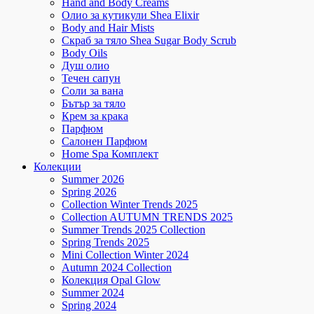
Hand and Body Creams
Олио за кутикули Shea Elixir
Body and Hair Mists
Скраб за тяло Shea Sugar Body Scrub
Body Oils
Душ олио
Течен сапун
Соли за вана
Бътър за тяло
Крем за крака
Парфюм
Салонен Парфюм
Home Spa Комплект
Колекции
Summer 2026
Spring 2026
Collection Winter Trends 2025
Collection AUTUMN TRENDS 2025
Summer Trends 2025 Collection
Spring Trends 2025
Mini Collection Winter 2024
Autumn 2024 Collection
Колекция Opal Glow
Summer 2024
Spring 2024