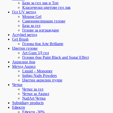
Бази за гел лак и Топ
Класически цветове гел лак
Гел UV метод
Mousse Gel
Самонивелиращи гелове
База за гел
Гелове за изграждане
Acrylgel метод
Gel Brush
Гелова боя Arte Brillante
Цветни гелове
Art Gum 3Д гел
Гелови бои Paint Black and Sugar Effect
Акрилни бои
Метод Акрил
Liquid – Monomer
Indigo Nails Powders
Цветни акрилни пудри
Четки
Четки за гел
Четки за Акрил
NailArt Четки
Subsidiary products
Ефекти
Ефекти -30%