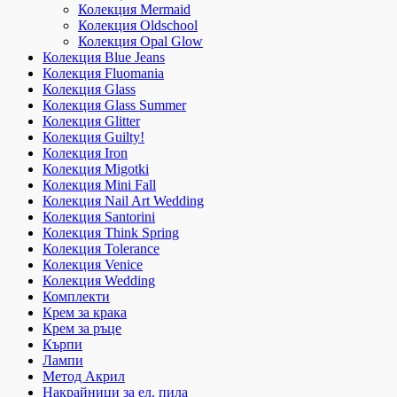
Колекция Mermaid
Колекция Oldschool
Колекция Opal Glow
Колекция Blue Jeans
Колекция Fluomania
Колекция Glass
Колекция Glass Summer
Колекция Glitter
Колекция Guilty!
Колекция Iron
Колекция Migotki
Колекция Mini Fall
Колекция Nail Art Wedding
Колекция Santorini
Колекция Think Spring
Колекция Tolerance
Колекция Venice
Колекция Wedding
Комплекти
Крем за крака
Крем за ръце
Кърпи
Лампи
Метод Акрил
Накрайници за ел. пила