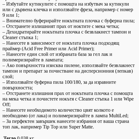
– Избутайте кутикулите с помощта на избутвач за кутикули
или с дървена клечка и използвайте фреза, например с номер
9 или 1;
– Внимателно буферирайте нокътната плочка с буферна пила;
– Отстранете излишният прах от ноктите с мека четка;
– Дехидратирайте нокътната плочка с безвлакнест тампон и
Cleaner стъпка 1;
– Нанесете в зависимост от нокътата плочка подходящ
праймер (Acid Free Primer или Acid Primer);
– Нанесете един слой от избраната база за гел лак и
полимеризирайте в лампата;
– Ако повърхността изисква пилене, използвайте безвлакнест
тампон и препарат за почистване на дисперсионния (лепкав)
слой;
– Използвайте буферна пила 100/180, за да изравните
повърхността;
– Отстранете излишния прах от нокътната плочка с помощта
на мека четка и почистете нокътя с Cleaner стъпка 1 или Wipe
Off;
– Нанесете необходимото количество цвят колкото е
необходимо (от лака) и полимеризирайте в лампа MultiLed;
– За перфектен завършек нанесете избрания от ваша страна
топ лак, например Tip Top или Super Matte.
Тегло
0.038 кг