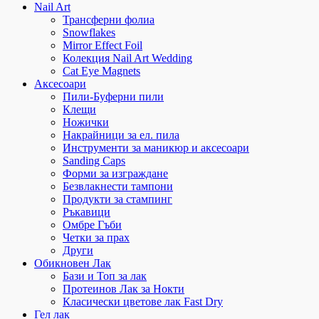
Nail Art
Трансферни фолиа
Snowflakes
Mirror Effect Foil
Колекция Nail Art Wedding
Cat Eye Magnets
Аксесоари
Пили-Буферни пили
Клещи
Ножички
Накрайници за ел. пила
Инструменти за маникюр и аксесоари
Sanding Caps
Форми за изграждане
Безвлакнести тампони
Продукти за стампинг
Ръкавици
Омбре Гъби
Четки за прах
Други
Обикновен Лак
Бази и Топ за лак
Протеинов Лак за Нокти
Класически цветове лак Fast Dry
Гел лак