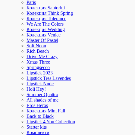
Paris
Колекция Santorini
Колекция Think Spring
Колекция Tolerance
We Are The Colors
Колекция Wedding
Колекция Venice
Master Of Pastel
Soft Neon
Rich Beach
Drive Me Crazy
Xmas Three
Springsecco
Lipstick 2023
Lipstick Tres Lavendes
Lipstick Nude
Holi Hey!
Summer Quattro
All shades of me
Eros Heros
Колекция Mini Fall
Back to Black
Lipstick 4 You Collection
Starter kits
Комплекти