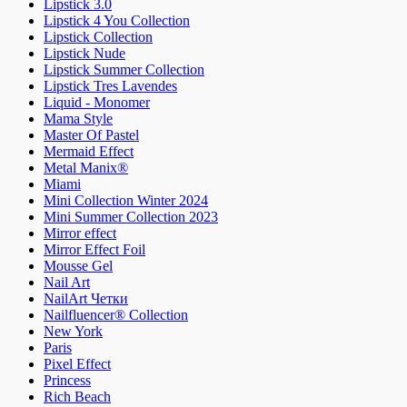
Lipstick 3.0
Lipstick 4 You Collection
Lipstick Collection
Lipstick Nude
Lipstick Summer Collection
Lipstick Tres Lavendes
Liquid - Monomer
Mama Style
Master Of Pastel
Mermaid Effect
Metal Manix®
Miami
Mini Collection Winter 2024
Mini Summer Collection 2023
Mirror effect
Mirror Effect Foil
Mousse Gel
Nail Art
NailArt Четки
Nailfluencer® Collection
New York
Paris
Pixel Effect
Princess
Rich Beach