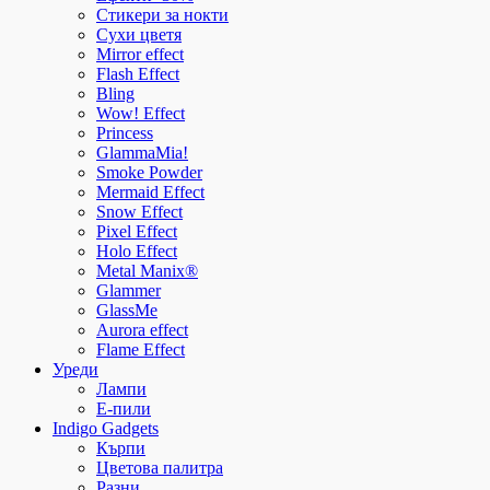
Стикери за нокти
Сухи цветя
Mirror effect
Flash Effect
Bling
Wow! Effect
Princess
GlammaMia!
Smoke Powder
Mermaid Effect
Snow Effect
Pixel Effect
Holo Effect
Metal Manix®
Glammer
GlassMe
Aurora effect
Flame Effect
Уреди
Лампи
E-пили
Indigo Gadgets
Кърпи
Цветова палитра
Разни