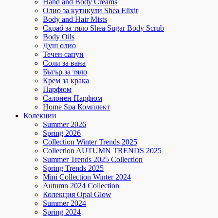
Hand and Body Creams
Олио за кутикули Shea Elixir
Body and Hair Mists
Скраб за тяло Shea Sugar Body Scrub
Body Oils
Душ олио
Течен сапун
Соли за вана
Бътър за тяло
Крем за крака
Парфюм
Салонен Парфюм
Home Spa Комплект
Колекции
Summer 2026
Spring 2026
Collection Winter Trends 2025
Collection AUTUMN TRENDS 2025
Summer Trends 2025 Collection
Spring Trends 2025
Mini Collection Winter 2024
Autumn 2024 Collection
Колекция Opal Glow
Summer 2024
Spring 2024