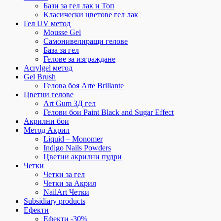
Бази за гел лак и Топ
Класически цветове гел лак
Гел UV метод
Mousse Gel
Самонивелиращи гелове
База за гел
Гелове за изграждане
Acrylgel метод
Gel Brush
Гелова боя Arte Brillante
Цветни гелове
Art Gum 3Д гел
Гелови бои Paint Black and Sugar Effect
Акрилни бои
Метод Акрил
Liquid – Monomer
Indigo Nails Powders
Цветни акрилни пудри
Четки
Четки за гел
Четки за Акрил
NailArt Четки
Subsidiary products
Ефекти
Ефекти -30%