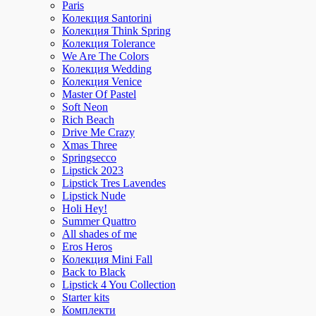
Paris
Колекция Santorini
Колекция Think Spring
Колекция Tolerance
We Are The Colors
Колекция Wedding
Колекция Venice
Master Of Pastel
Soft Neon
Rich Beach
Drive Me Crazy
Xmas Three
Springsecco
Lipstick 2023
Lipstick Tres Lavendes
Lipstick Nude
Holi Hey!
Summer Quattro
All shades of me
Eros Heros
Колекция Mini Fall
Back to Black
Lipstick 4 You Collection
Starter kits
Комплекти