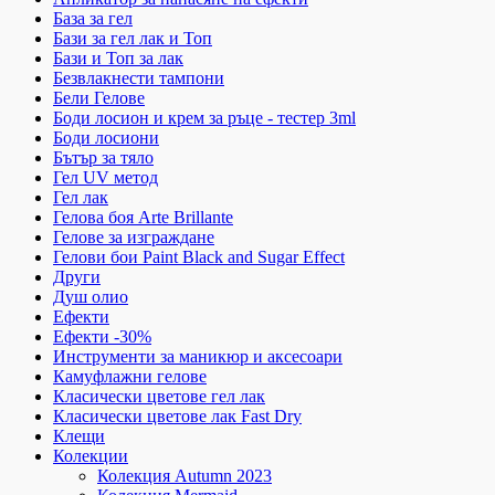
База за гел
Бази за гел лак и Топ
Бази и Топ за лак
Безвлакнести тампони
Бели Гелове
Боди лосион и крем за ръце - тестер 3ml
Боди лосиони
Бътър за тяло
Гел UV метод
Гел лак
Гелова боя Arte Brillante
Гелове за изграждане
Гелови бои Paint Black and Sugar Effect
Други
Душ олио
Ефекти
Ефекти -30%
Инструменти за маникюр и аксесоари
Камуфлажни гелове
Класически цветове гел лак
Класически цветове лак Fast Dry
Клещи
Колекции
Колекция Autumn 2023