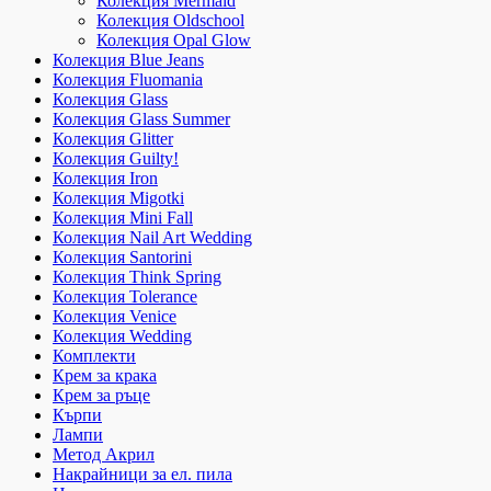
Колекция Mermaid
Колекция Oldschool
Колекция Opal Glow
Колекция Blue Jeans
Колекция Fluomania
Колекция Glass
Колекция Glass Summer
Колекция Glitter
Колекция Guilty!
Колекция Iron
Колекция Migotki
Колекция Mini Fall
Колекция Nail Art Wedding
Колекция Santorini
Колекция Think Spring
Колекция Tolerance
Колекция Venice
Колекция Wedding
Комплекти
Крем за крака
Крем за ръце
Кърпи
Лампи
Метод Акрил
Накрайници за ел. пила