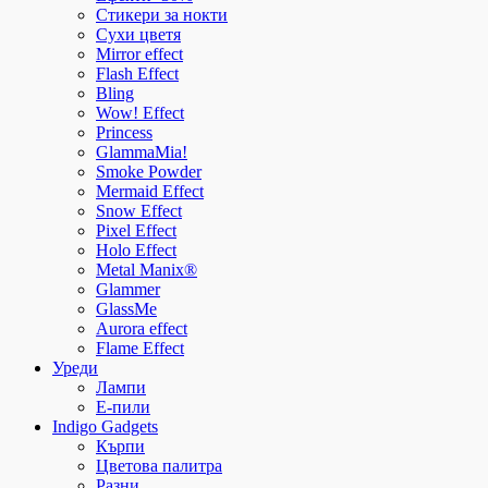
Стикери за нокти
Сухи цветя
Mirror effect
Flash Effect
Bling
Wow! Effect
Princess
GlammaMia!
Smoke Powder
Mermaid Effect
Snow Effect
Pixel Effect
Holo Effect
Metal Manix®
Glammer
GlassMe
Aurora effect
Flame Effect
Уреди
Лампи
E-пили
Indigo Gadgets
Кърпи
Цветова палитра
Разни