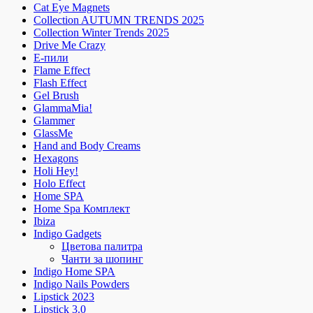
Cat Eye Magnets
Collection AUTUMN TRENDS 2025
Collection Winter Trends 2025
Drive Me Crazy
E-пили
Flame Effect
Flash Effect
Gel Brush
GlammaMia!
Glammer
GlassMe
Hand and Body Creams
Hexagons
Holi Hey!
Holo Effect
Home SPA
Home Spa Комплект
Ibiza
Indigo Gadgets
Цветова палитра
Чанти за шопинг
Indigo Home SPA
Indigo Nails Powders
Lipstick 2023
Lipstick 3.0