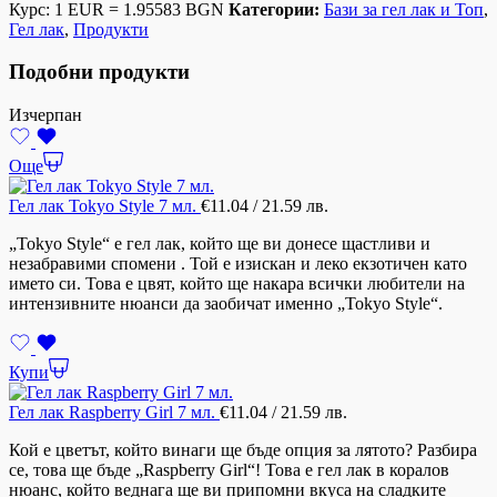
Курс: 1 EUR = 1.95583 BGN
Категории:
Бази за гел лак и Топ
,
Гел лак
,
Продукти
Подобни продукти
Изчерпан
Още
Гел лак Tokyo Style 7 мл.
€
11.04
/ 21.59 лв.
„Tokyo Style“ е гел лак, който ще ви донесе щастливи и
незабравими спомени . Той е изискан и леко екзотичен като
името си. Това е цвят, който ще накара всички любители на
интензивните нюанси да заобичат именно „Tokyo Style“.
Купи
Гел лак Raspberry Girl 7 мл.
€
11.04
/ 21.59 лв.
Кой е цветът, който винаги ще бъде опция за лятото? Разбира
се, това ще бъде „Raspberry Girl“! Това е гел лак в коралов
нюанс, който веднага ще ви припомни вкуса на сладките