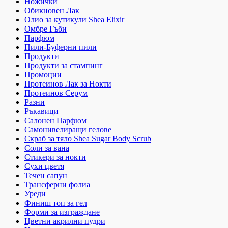
Ножички
Обикновен Лак
Олио за кутикули Shea Elixir
Омбре Гъби
Парфюм
Пили-Буферни пили
Продукти
Продукти за стампинг
Промоции
Протеинов Лак за Нокти
Протеинов Серум
Разни
Ръкавици
Салонен Парфюм
Самонивелиращи гелове
Скраб за тяло Shea Sugar Body Scrub
Соли за вана
Стикери за нокти
Сухи цветя
Течен сапун
Трансферни фолиа
Уреди
Финиш топ за гел
Форми за изграждане
Цветни акрилни пудри