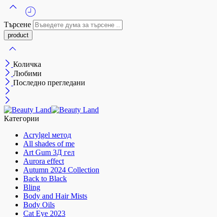
Търсене
Количка
Любими
Последно прегледани
Категории
Acrylgel метод
All shades of me
Art Gum 3Д гел
Aurora effect
Autumn 2024 Collection
Back to Black
Bling
Body and Hair Mists
Body Oils
Cat Eye 2023