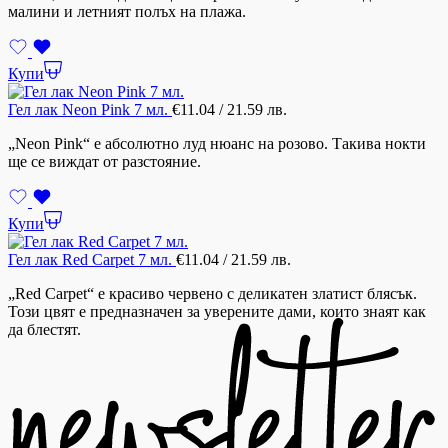
малини и летният полъх на плажа.
Купи
Гел лак Neon Pink 7 мл.
€
11.04
/ 21.59 лв.
„Neon Pink“ е абсолютно луд нюанс на розово. Такива нокти
ще се виждат от разстояние.
Купи
Гел лак Red Carpet 7 мл.
€
11.04
/ 21.59 лв.
„Red Carpet“ е красиво червено с деликатен златист блясък.
Този цвят е предназначен за уверените дами, които знаят как
да блестят.