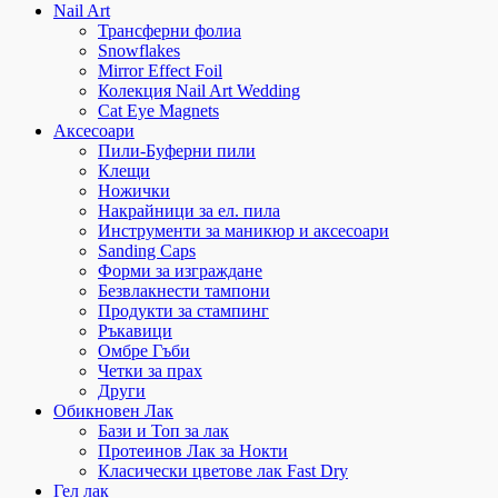
Nail Art
Трансферни фолиа
Snowflakes
Mirror Effect Foil
Колекция Nail Art Wedding
Cat Eye Magnets
Аксесоари
Пили-Буферни пили
Клещи
Ножички
Накрайници за ел. пила
Инструменти за маникюр и аксесоари
Sanding Caps
Форми за изграждане
Безвлакнести тампони
Продукти за стампинг
Ръкавици
Омбре Гъби
Четки за прах
Други
Обикновен Лак
Бази и Топ за лак
Протеинов Лак за Нокти
Класически цветове лак Fast Dry
Гел лак