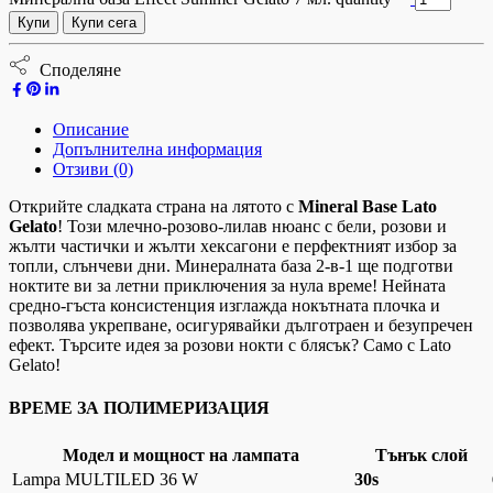
Купи
Купи сега
Споделяне
Описание
Допълнителна информация
Отзиви (0)
Открийте сладката страна на лятото с
Mineral Base Lato
Gelato
! Този млечно-розово-лилав нюанс с бели, розови и
жълти частички и жълти хексагони е перфектният избор за
топли, слънчеви дни. Минералната база 2-в-1 ще подготви
ноктите ви за летни приключения за нула време! Нейната
средно-гъста консистенция изглажда нокътната плочка и
позволява укрепване, осигурявайки дълготраен и безупречен
ефект. Търсите идея за розови нокти с блясък? Само с Lato
Gelato!
ВРЕМЕ ЗА ПОЛИМЕРИЗАЦИЯ
Модел и мощност на лампата
Тънък слой
Lampa MULTILED 36 W
30s