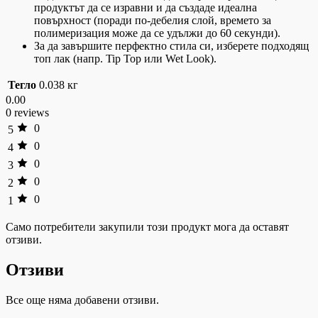
продуктът да се изравни и да създаде идеална
повърхност (поради по-дебелия слой, времето за
полимеризация може да се удължи до 60 секунди).
За да завършите перфектно стила си, изберете подходящ
топ лак (напр. Tip Top или Wet Look).
Тегло
0.038 кг
0.00
0 reviews
0
5
0
4
0
3
0
2
0
1
Само потребители закупили този продукт мога да оставят
отзиви.
Отзиви
Все още няма добавени отзиви.