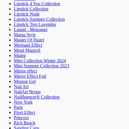
Lipstick 4 You Collection
Lipstick Collection
Lipstick Nude
Lipstick Summer Collection
Lipstick Tres Lavendes
Liquid - Monomer
Mama Style
Master Of Pastel
Mermaid Effect
Metal Manix®
Miami
Mini Collection Winter 2024
Mini Summer Collection 2023
Mirror effect
Mirror Effect Foil
Mousse Gel
Nail Art
NailArt Четки
Nailfluencer® Collection
New York
Paris
Pixel Effect
Princess
Rich Beach
Sanding Caps