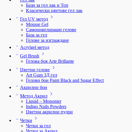
Бази за гел лак и Топ
Класически цветове гел лак
Гел UV метод
Mousse Gel
Самонивелиращи гелове
База за гел
Гелове за изграждане
Acrylgel метод
Gel Brush
Гелова боя Arte Brillante
Цветни гелове
Art Gum 3Д гел
Гелови бои Paint Black and Sugar Effect
Акрилни бои
Метод Акрил
Liquid – Monomer
Indigo Nails Powders
Цветни акрилни пудри
Четки
Четки за гел
Четки за Акрил