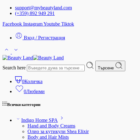
support@mybeautyland.com
(+359) 892 949 291
Facebook
Instagram
Youtube
Tiktok
Вход / Регистрация
Search here
Търсене
0
Количка
0
Любими
Всички категории
Indigo Home SPA
Hand and Body Creams
Олио за кутикули Shea Elixir
Body and Hair Mists