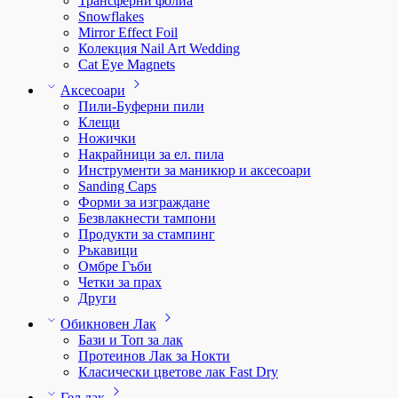
Трансферни фолиа
Snowflakes
Mirror Effect Foil
Колекция Nail Art Wedding
Cat Eye Magnets
Аксесоари
Пили-Буферни пили
Клещи
Ножички
Накрайници за ел. пила
Инструменти за маникюр и аксесоари
Sanding Caps
Форми за изграждане
Безвлакнести тампони
Продукти за стампинг
Ръкавици
Омбре Гъби
Четки за прах
Други
Обикновен Лак
Бази и Топ за лак
Протеинов Лак за Нокти
Класически цветове лак Fast Dry
Гел лак