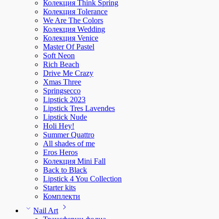
Колекция Think Spring
Колекция Tolerance
We Are The Colors
Колекция Wedding
Колекция Venice
Master Of Pastel
Soft Neon
Rich Beach
Drive Me Crazy
Xmas Three
Springsecco
Lipstick 2023
Lipstick Tres Lavendes
Lipstick Nude
Holi Hey!
Summer Quattro
All shades of me
Eros Heros
Колекция Mini Fall
Back to Black
Lipstick 4 You Collection
Starter kits
Комплекти
Nail Art