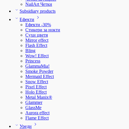
NailArt Четки
Subsidiary products
Ефекти
Ефекти -30%
Стикери за нокти
Сухи цветя
Mirror effect
Flash Effect
Bling
Wow! Effect
Princess
GlammaMia!
Smoke Powder
Mermaid Effect
Snow Effect
Pixel Effect
Holo Effect
Metal Manix®
Glammer
GlassMe
Aurora effect
Flame Effect
Уреди