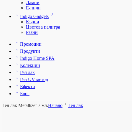
Лампи
E-пили
Indigo Gadgets
Кърпи
Цветова палитра
Разни
Промоции
Продукти
Indigo Home SPA
Колекции
Гел лак
Гел UV метод
Ефекти
Блог
Гел лак Metallizer 7 мл.
Начало
Гел лак