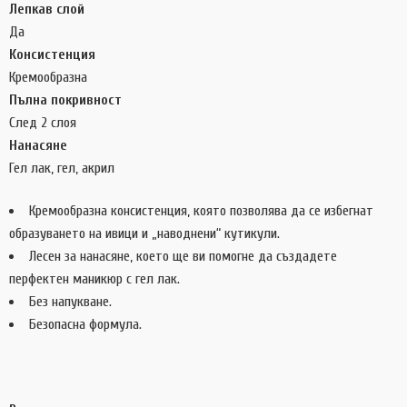
Лепкав слой
Да
Консистенция
Кремообразна
Пълна покривност
След 2 слоя
Нанасяне
Гел лак, гел, акрил
Кремообразна консистенция, която позволява да се избегнат
образуването на ивици и „наводнени“ кутикули.
Лесен за нанасяне, което ще ви помогне да създадете
перфектен маникюр с гел лак.
Без напукване.
Безопасна формула.