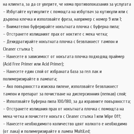
на клиента, за да се уверите, че няма противопоказания за услугата
– Избутайте кутикулите с помощта на избутвач за кутикули или с
дървена клечка и използвайте фреза, например с номер 9 или 1;
– Внимателно буферирайте нокътната плочка с буферна пила;
– Отстранете излишният прах от ноктите с мека четка;
– Дехидратирайте нокътната плочка с безвлакнест тампон и
Cleaner стъпка 1;
– Нанесете в зависимост от нокътата плочка подходящ праймер
(Acid Free Primer или Acid Primer);
– Нанесете един слой от избраната база за гел лак и
полимеризирайте в лампата;
– Ако повърхността изисква пилене, използвайте безвлакнест
тампон и препарат за почистване на дисперсионния (лепкав) слой;
– Използвайте буферна пила 100/180, за да изравните повърхността;
– Отстранете излишния прах от нокътната плочка с помощта на
мека четка и почистете нокътя с Cleaner стъпка 1 или Wipe Off;
– Нанесете необходимото количество цвят колкото е необходимо
(от лака) и полимеризирайте в лампа MultiLed;