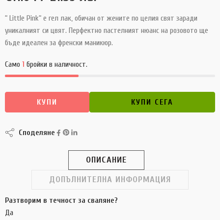
“ Little Pink“ е гел лак, обичан от жените по целия свят заради
уникалният си цвят. Перфектно пастелният нюанс на розовото ще
бъде идеален за френски маникюр.
Само
1
бройки в наличност.
КУПИ
КУПИ СЕГА
Споделяне
ОПИСАНИЕ
ДОПЪЛНИТЕЛНА ИНФОРМАЦИЯ
Разтворим в течност за сваляне?
Да