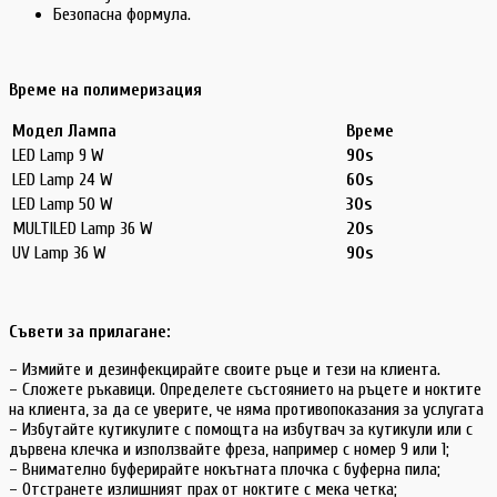
Безопасна формула.
Време на полимеризация
Модел Лампа
Време
LED Lamp 9 W
90s
LED Lamp 24 W
60s
LED Lamp 50 W
30s
MULTILED Lamp 36 W
20s
UV Lamp 36 W
90s
Съвети за прилагане:
– Измийте и дезинфекцирайте своите ръце и тези на клиента.
– Сложете ръкавици. Определете състоянието на ръцете и ноктите
на клиента, за да се уверите, че няма противопоказания за услугата
– Избутайте кутикулите с помощта на избутвач за кутикули или с
дървена клечка и използвайте фреза, например с номер 9 или 1;
– Внимателно буферирайте нокътната плочка с буферна пила;
– Отстранете излишният прах от ноктите с мека четка;