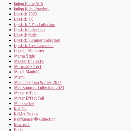
Indigo Home SPA
Indigo Nails Powders
Lipstick 2023
Lipstick 3.0
Lipstick 4 You Collection
Lipstick Collection
Lipstick Nude
Lipstick Summer Collection
Lipstick Tres Lavendes
Liquid - Monomer
Mama Style
Master Of Pastel
Mermaid Effect
Metal Manix®
Miami
Mini Collection Winter 2024
Mini Summer Collection 2023
Mirror effect
Mirror Effect Foil
Mousse Gel
Nail Art
NailArt Четки
Nailfluencer® Collection
New York
Paris