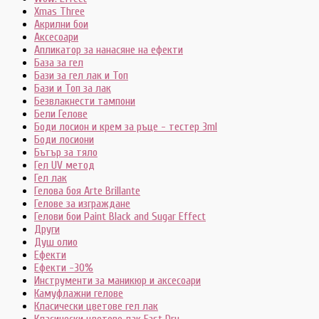
Xmas Three
Акрилни бои
Аксесоари
Апликатор за нанасяне на ефекти
База за гел
Бази за гел лак и Топ
Бази и Топ за лак
Безвлакнести тампони
Бели Гелове
Боди лосион и крем за ръце - тестер 3ml
Боди лосиони
Бътър за тяло
Гел UV метод
Гел лак
Гелова боя Arte Brillante
Гелове за изграждане
Гелови бои Paint Black and Sugar Effect
Други
Душ олио
Ефекти
Ефекти -30%
Инструменти за маникюр и аксесоари
Камуфлажни гелове
Класически цветове гел лак
Класически цветове лак Fast Dry