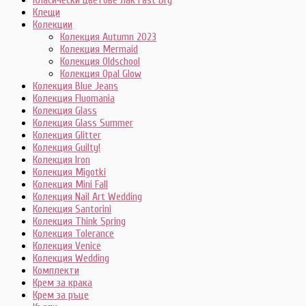
Клещи
Колекции
Колекция Autumn 2023
Колекция Mermaid
Колекция Oldschool
Колекция Opal Glow
Колекция Blue Jeans
Колекция Fluomania
Колекция Glass
Колекция Glass Summer
Колекция Glitter
Колекция Guilty!
Колекция Iron
Колекция Migotki
Колекция Mini Fall
Колекция Nail Art Wedding
Колекция Santorini
Колекция Think Spring
Колекция Tolerance
Колекция Venice
Колекция Wedding
Комплекти
Крем за крака
Крем за ръце