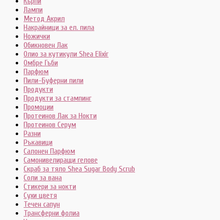
Кърпи
Лампи
Метод Акрил
Накрайници за ел. пила
Ножички
Обикновен Лак
Олио за кутикули Shea Elixir
Омбре Гъби
Парфюм
Пили-Буферни пили
Продукти
Продукти за стампинг
Промоции
Протеинов Лак за Нокти
Протеинов Серум
Разни
Ръкавици
Салонен Парфюм
Самонивелиращи гелове
Скраб за тяло Shea Sugar Body Scrub
Соли за вана
Стикери за нокти
Сухи цветя
Течен сапун
Трансферни фолиа