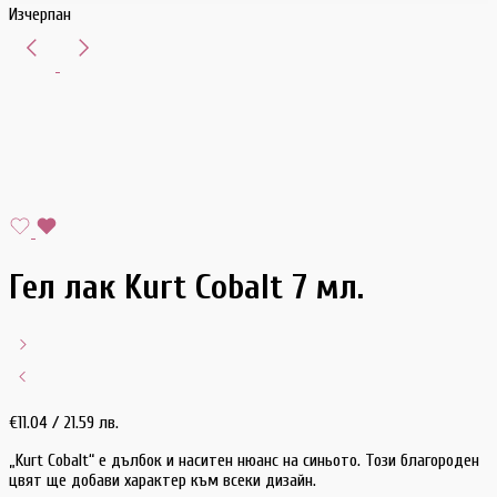
Изчерпан
Гел лак Kurt Cobalt 7 мл.
€
11.04
/ 21.59 лв.
„Kurt Cobalt“ е дълбок и наситен нюанс на синьото. Този благороден
цвят ще добави характер към всеки дизайн.