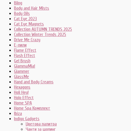
Bling
Body and Hair Mists
Body Oils
Cat Eye 2023
Cat Eye Magnets
Collection AUTUMN TRENDS 2025
Collection Winter Trends 2025
Drive Me Crazy
E-пили
Flame Effect
Flash Effect
Gel Brush
GlammaMia!
Glammer
GlassMe
Hand and Body Creams
Hexagons
Holi Hey!
Holo Effect
Home SPA
Home Spa Комплект
Ibiza
Indigo Gadgets
Цветова палитра
Чанти за шопинг