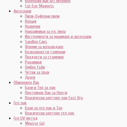
Колекция Nail Art Wedding
Cat Eye Magnets
Аксесоари
Пили-Буферни пили
Клещи
Ножички
Накрайници за ел. пила
Инструменти за маникюр и аксесоари
Sanding Caps
Форми за изграждане
Безвлакнести тампони
Продукти за стампинг
Ръкавици
Омбре Гъби
Четки за прах
Други
Обикновен Лак
Бази и Топ за лак
Протеинов Лак за Нокти
Класически цветове лак Fast Dry
Гел лак
Бази за гел лак и Топ
Класически цветове гел лак
Гел UV метод
Mousse Gel