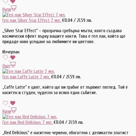
Купи
Гел лак Silver Star Effect 7 мл.
€
11.04
/ 21.59 лв.
„Silver Star Effect“ – прозрачна сребърна мъгла, която създава
космически ефект върху вашите нокти. Това е гел лак, който ще
придаде ново усещане на любимите ви цветове.
Изчерпан
Още
Гел лак Caffe Latte 7 мл.
€
11.04
/ 21.59 лв.
„Caffe Latte“ е цвят, който ще ви грабне от първият поглед. Той е
наситен и студен, чудесен за всяко едно събитие.
Купи
Гел лак Red Delicious 7 мл.
€
11.04
/ 21.59 лв.
„Red Delicious“ е наситено червено, обогатено с деликатен златист