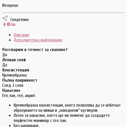
Изчерпан
Споделяне
Описание
Допълнителна информация
Разтворим в течност за сваляне?
Да
Лепкав слой
Да
Консистенция
Кремообразна
Пълна покривност
След 2 слоя
Нанасяне
Гел лак, гел, акрил
Кремообразна консистенция, която позволява да се избегнат
образуването на ивици и „наводнени“ кутикули.
Лесен за нанасяне, което ще ви помогне да създадете
перфектен маникюр с гел лак.
Без напукване.