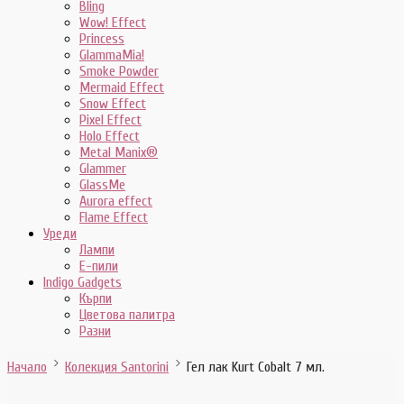
Bling
Wow! Effect
Princess
GlammaMia!
Smoke Powder
Mermaid Effect
Snow Effect
Pixel Effect
Holo Effect
Metal Manix®
Glammer
GlassMe
Aurora effect
Flame Effect
Уреди
Лампи
E-пили
Indigo Gadgets
Кърпи
Цветова палитра
Разни
Начало
Колекция Santorini
Гел лак Kurt Cobalt 7 мл.