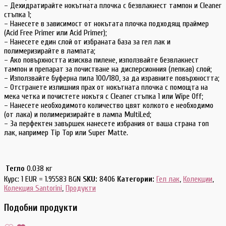
– Дехидратирайте нокътната плочка с безвлакнест тампон и Cleaner
стъпка 1;
– Нанесете в зависимост от нокътата плочка подходящ праймер
(Acid Free Primer или Acid Primer);
– Нанесете един слой от избраната база за гел лак и
полимеризирайте в лампата;
– Ако повърхността изисква пилене, използвайте безвлакнест
тампон и препарат за почистване на дисперсионния (лепкав) слой;
– Използвайте буферна пила 100/180, за да изравните повърхността;
– Отстранете излишния прах от нокътната плочка с помощта на
мека четка и почистете нокътя с Cleaner стъпка 1 или Wipe Off;
– Нанесете необходимото количество цвят колкото е необходимо
(от лака) и полимеризирайте в лампа MultiLed;
– За перфектен завършек нанесете избрания от ваша страна топ
лак, например Tip Top или Super Matte.
Тегло
0.038 кг
Курс: 1 EUR = 1.95583 BGN
SKU:
8406
Категории:
Гел лак
,
Колекции
,
Колекция Santorini
,
Продукти
Подобни продукти