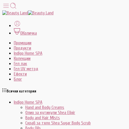
0
Количка
Промоции
Продукти
Indigo Home SPA
Колекции
Гел лак
Гел UV метод
Ефекти
Блог
Всички категории
Indigo Home SPA
Hand and Body Creams
Олио за кутикули Shea Elixir
Body and Hair Mists
Скраб за тяло Shea Sugar Body Scrub
Body Oils