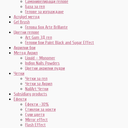
Самонивелиращи гелове
База за гел
Гелове за изграждане
Acrylgel метод
Gel Brush
Гелова боя Arte Brillante
Цветни гелове
Art Gum 3Д гел
Гелови бои Paint Black and Sugar Effect
Акрилни бои
Метод Акрил
Liquid – Monomer
Indigo Nails Powders
Цветни акрилни пудри
Четки
Четки за гел
Четки за Акрил
NailArt Четки
Subsidiary products
Ефекти
Ефекти -30%
Стикери за нокти
Сухи цветя
Mirror effect
Flash Effect