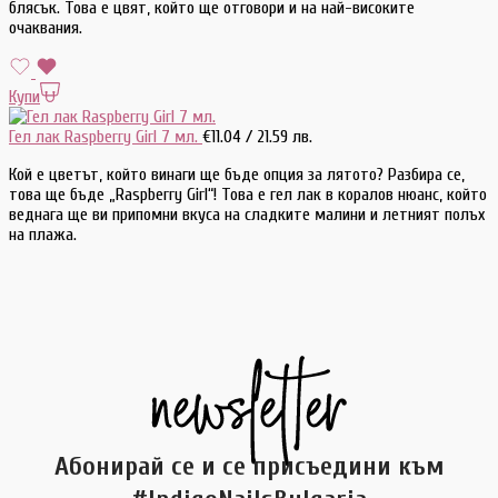
блясък. Това е цвят, който ще отговори и на най-високите
очаквания.
Купи
Гел лак Raspberry Girl 7 мл.
€
11.04
/ 21.59 лв.
Кой е цветът, който винаги ще бъде опция за лятото? Разбира се,
това ще бъде „Raspberry Girl“! Това е гел лак в коралов нюанс, който
веднага ще ви припомни вкуса на сладките малини и летният полъх
на плажа.
Абонирай се и се присъедини към