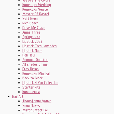
We Are The Colors
Колекция Wedding
Колекция Venice
Master Of Pastel
Soft Neon
Rich Beach
Drive Me Crazy
Xmas Three
Springsecco
Lipstick 2023
Lipstick Tres Lavendes
Lipstick Nude
Holi Hey!
Summer Quattro
All shades of me
Eros Heros
Колекция Mini Fall
Back to Black
Lipstick 4 You Collection
Starter kits
Комплекти
Nail Art
Трансферни фолиа
Snowflakes
Mirror Effect Foil