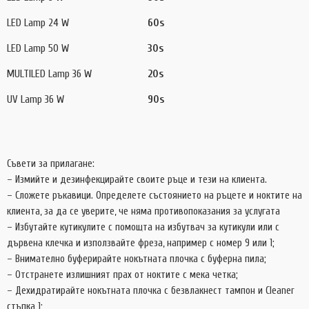
LED Lamp 24 W
60s
LED Lamp 50 W
30s
MULTILED Lamp 36 W
20s
UV Lamp 36 W
90s
Съвети за прилагане:
– Измийте и дезинфекцирайте своите ръце и тези на клиента.
– Сложете ръкавици. Определете състоянието на ръцете и ноктите на
клиента, за да се уверите, че няма противопоказания за услугата
– Избутайте кутикулите с помощта на избутвач за кутикули или с
дървена клечка и използвайте фреза, например с номер 9 или 1;
– Внимателно буферирайте нокътната плочка с буферна пила;
– Отстранете излишният прах от ноктите с мека четка;
– Дехидратирайте нокътната плочка с безвлакнест тампон и Cleaner
стъпка 1;