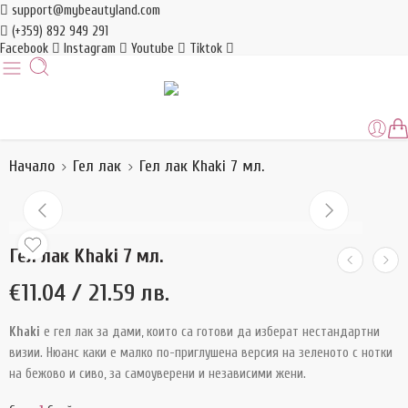
support@mybeautyland.com
(+359) 892 949 291
Facebook
Instagram
Youtube
Tiktok
Начало
Гел лак
Гел лак Khaki 7 мл.
Гел лак Khaki 7 мл.
€
11.04
/ 21.59 лв.
Khaki
е гел лак за дами, които са готови да изберат нестандартни
визии. Нюанс каки е малко по-приглушена версия на зеленото с нотки
на бежово и сиво, за самоуверени и независими жени.