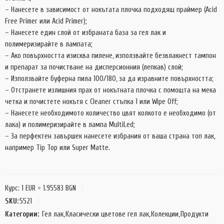
– Нанесете в зависимост от нокътата плочка подходящ праймер (Acid
Free Primer или Acid Primer);
– Нанесете един слой от избраната база за гел лак и
полимеризирайте в лампата;
– Ако повърхността изисква пилене, използвайте безвлакнест тампон
и препарат за почистване на дисперсионния (лепкав) слой;
– Използвайте буферна пила 100/180, за да изравните повърхността;
– Отстранете излишния прах от нокътната плочка с помощта на мека
четка и почистете нокътя с Cleaner стъпка 1 или Wipe Off;
– Нанесете необходимото количество цвят колкото е необходимо (от
лака) и полимеризирайте в лампа MultiLed;
– За перфектен завършек нанесете избрания от ваша страна топ лак,
например Tip Top или Super Matte.
Курс: 1 EUR = 1.95583 BGN
SKU:
5521
Категории:
Гел лак
,
Класически цветове гел лак
,
Колекции
,
Продукти