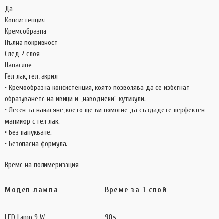
Да
Консистенция
Кремообразна
Пълна покривност
След 2 слоя
Нанасяне
Гел лак, гел, акрил
• Кремообразна консистенция, която позволява да се избегнат
образуването на ивици и „наводнени“ кутикули.
• Лесен за нанасяне, което ще ви помогне да създадете перфектен
маникюр с гел лак.
• Без напукване.
• Безопасна формула.
Време на полимеризация
Модел лампа
Време за 1 слой
LED Lamp 9 W
90s