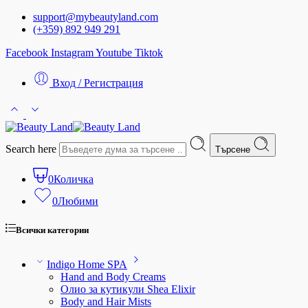
support@mybeautyland.com
(+359) 892 949 291
Facebook
Instagram
Youtube
Tiktok
Вход / Регистрация
Search here
Търсене
0
Количка
0
Любими
Всички категории
Indigo Home SPA
Hand and Body Creams
Олио за кутикули Shea Elixir
Body and Hair Mists