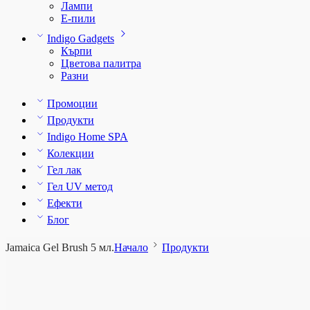
Лампи
E-пили
Indigo Gadgets
Кърпи
Цветова палитра
Разни
Промоции
Продукти
Indigo Home SPA
Колекции
Гел лак
Гел UV метод
Ефекти
Блог
Jamaica Gel Brush 5 мл.
Начало
Продукти