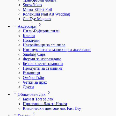
Трансферни фолиа
Snowflakes
Mirror Effect Foil
Колекция Nail Art Wedding
Cat Eye Magnets
Аксесоари
Пили-Буферни пили
Клещи
Ножички
Накрайници за ел. пила
Инструменти за маникюр и аксесоари
Sanding Caps
Форми за изграждане
Безвлакнести тампони
Продукти за стампинг
Ръкавици
Омбре Гъби
Четки за прах
Други
Обикновен Лак
Бази и Топ за лак
Протеинов Лак за Нокти
Класически цветове лак Fast Dry
Гел лак