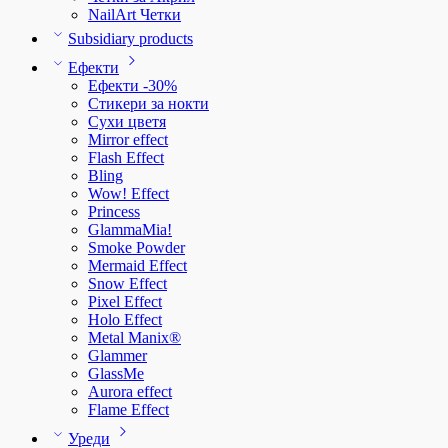
NailArt Четки
Subsidiary products
Ефекти
Ефекти -30%
Стикери за нокти
Сухи цветя
Mirror effect
Flash Effect
Bling
Wow! Effect
Princess
GlammaMia!
Smoke Powder
Mermaid Effect
Snow Effect
Pixel Effect
Holo Effect
Metal Manix®
Glammer
GlassMe
Aurora effect
Flame Effect
Уреди