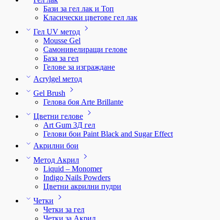
Бази за гел лак и Топ
Класически цветове гел лак
Гел UV метод
Mousse Gel
Самонивелиращи гелове
База за гел
Гелове за изграждане
Acrylgel метод
Gel Brush
Гелова боя Arte Brillante
Цветни гелове
Art Gum 3Д гел
Гелови бои Paint Black and Sugar Effect
Акрилни бои
Метод Акрил
Liquid – Monomer
Indigo Nails Powders
Цветни акрилни пудри
Четки
Четки за гел
Четки за Акрил