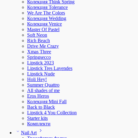
Колекция Think Spring
Колекция Tolerance
We Are The Colors
Колекция Wedding
Колекция Venice
Master Of Pastel
Soft Neon
Rich Beach
Drive Me Crazy
Xmas Three
Springsecco
Lipstick 2023
Lipstick Tres Lavendes
Lipstick Nude
Holi Hey!
Summer Quattro
All shades of me
Eros Heros
Колекция Mini Fall
Back to Black
Lipstick 4 You Collection
Starter kits
Комплекти
Nail Art