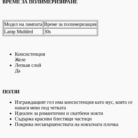
ВРЕМЕ ЗА ПОЛИМЕРИЗИРАНЕ
Модел на лампата
Време за полимеризация
Lamp Multiled
30s
Консистенция
Желе
Лепкав слой
Да
ПОЛЗИ
Изграждащият гел има консистенция като мус, която се
нанася меко под четката
Идеален за романтични и сватбени нокти
Съдържа красиви блестящи частици
Покрива несъвършенствата на нокътната плочка