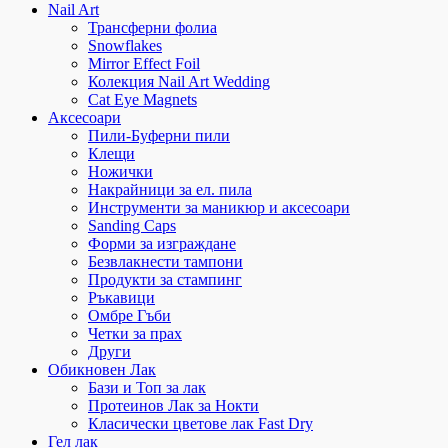
Nail Art
Трансферни фолиа
Snowflakes
Mirror Effect Foil
Колекция Nail Art Wedding
Cat Eye Magnets
Аксесоари
Пили-Буферни пили
Клещи
Ножички
Накрайници за ел. пила
Инструменти за маникюр и аксесоари
Sanding Caps
Форми за изграждане
Безвлакнести тампони
Продукти за стампинг
Ръкавици
Омбре Гъби
Четки за прах
Други
Обикновен Лак
Бази и Топ за лак
Протеинов Лак за Нокти
Класически цветове лак Fast Dry
Гел лак