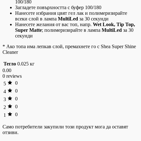
100/180
Загладете повърхността с буфер 100/180
Нанесете избрания цвят гел лак и полимеризирайте
всеки слой в лампа
MultiLed
за 30 секунди
Нанесете желания от вас топ, напр.
Wet Look, Tip Top,
Super Matte
; полимеризирайте в лампа
MultiLed
за 30
секунди
* Ако топа има лепкав слой, премахнете го с Shea Super Shine
Cleaner
Тегло
0.025 кг
0.00
0 reviews
0
5
0
4
0
3
0
2
0
1
Само потребители закупили този продукт мога да оставят
отзиви.