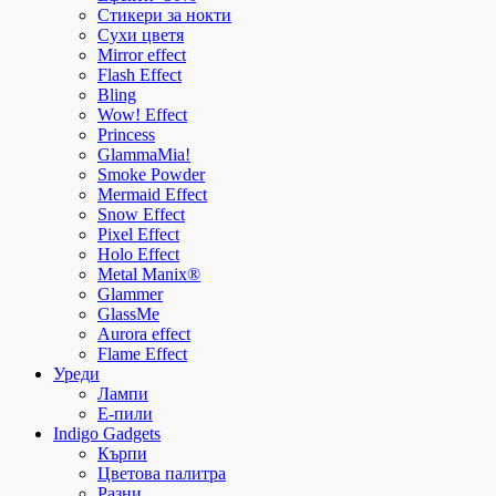
Стикери за нокти
Сухи цветя
Mirror effect
Flash Effect
Bling
Wow! Effect
Princess
GlammaMia!
Smoke Powder
Mermaid Effect
Snow Effect
Pixel Effect
Holo Effect
Metal Manix®
Glammer
GlassMe
Aurora effect
Flame Effect
Уреди
Лампи
E-пили
Indigo Gadgets
Кърпи
Цветова палитра
Разни