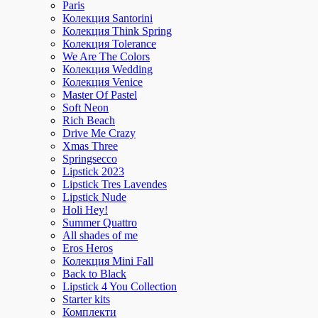
Paris
Колекция Santorini
Колекция Think Spring
Колекция Tolerance
We Are The Colors
Колекция Wedding
Колекция Venice
Master Of Pastel
Soft Neon
Rich Beach
Drive Me Crazy
Xmas Three
Springsecco
Lipstick 2023
Lipstick Tres Lavendes
Lipstick Nude
Holi Hey!
Summer Quattro
All shades of me
Eros Heros
Колекция Mini Fall
Back to Black
Lipstick 4 You Collection
Starter kits
Комплекти