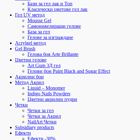
Бази за гел лак и Топ
Класически цветове гел лак
Гел UV метод
Mousse Gel
Самонивелиращи гелове
База за гел
Гелове за изграждане
Acrylgel метод
Gel Brush
Гелова боя Arte Brillante
Цветни гелове
Art Gum 3Д гел
Гелови бои Paint Black and Sugar Effect
Акрилни бои
Метод Акрил
Liquid – Monomer
Indigo Nails Powders
Цветни акрилни пудри
Четки
Четки за гел
Четки за Акрил
NailArt Четки
Subsidiary products
Ефекти
Ефекти -30%