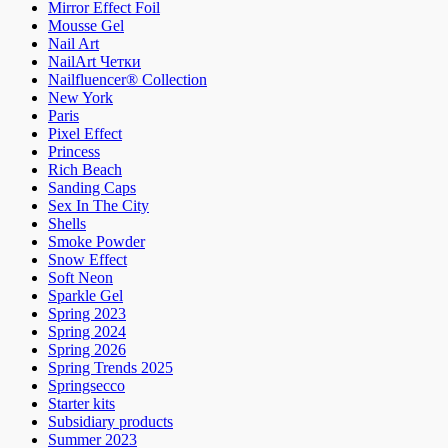
Mirror Effect Foil
Mousse Gel
Nail Art
NailArt Четки
Nailfluencer® Collection
New York
Paris
Pixel Effect
Princess
Rich Beach
Sanding Caps
Sex In The City
Shells
Smoke Powder
Snow Effect
Soft Neon
Sparkle Gel
Spring 2023
Spring 2024
Spring 2026
Spring Trends 2025
Springsecco
Starter kits
Subsidiary products
Summer 2023