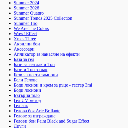
Summer 2024
Summer 2026
Summer Quattro
Summer Trends 2025 Collection
Summer Trio
We Are The Colors
Wow! Effect
Xmas Three
Акрилни бои
Аксесоари
Апликатор за нанасяне на ефекти
База за гел
Бази за гел лак и Топ
Бази и Топ за лак
Безвлакнести тампони
Бели Гелове
Боди лосион и крем за ръце - тестер 3ml
Боди лосиони
Бътър за тяло
Гел UV метод
Гел лак
Гелова боя Arte Brillante
Гелове за изграждане
Гелови бои Paint Black and Sugar Effect
Други