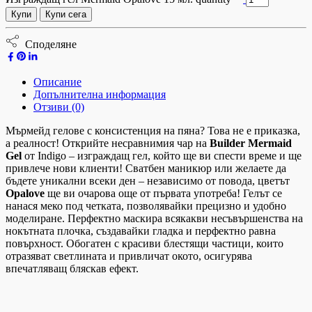
Купи
Купи сега
Споделяне
Описание
Допълнителна информация
Отзиви (0)
Мърмейд гелове с консистенция на пяна? Това не е приказка,
а реалност! Открийте несравнимия чар на
Builder Mermaid
Gel
от Indigo – изграждащ гел, който ще ви спести време и ще
привлече нови клиенти! Сватбен маникюр или желаете да
бъдете уникални всеки ден – независимо от повода, цветът
Opalove
ще ви очарова още от първата употреба! Гелът се
нанася меко под четката, позволявайки прецизно и удобно
моделиране. Перфектно маскира всякакви несъвършенства на
нокътната плочка, създавайки гладка и перфектно равна
повърхност. Обогатен с красиви блестящи частици, които
отразяват светлината и привличат окото, осигурява
впечатляващ бляскав ефект.