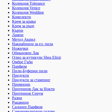
Колекция Tolerance
Колекция Venice
Колекция Wedding
Комплекти
Крем за крака
Крем за ръце
Кърпи
Лампи
Метод Акрил
Накрайници за ел. пила
Ножички
Обикновен Лак
Олио за кутикули Shea Elixir
Омбре Гъби
Парфюм
Пили-Буферни пили
Продукти
Продукти за стампинг
Промоции
Протеинов Лак за Нокти
Протеинов Серум
Разни
Ръкавици
Салонен Парфюм
Самонивелиращи гелове