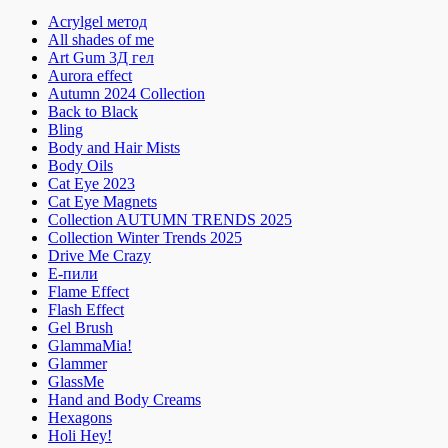
Acrylgel метод
All shades of me
Art Gum 3Д гел
Aurora effect
Autumn 2024 Collection
Back to Black
Bling
Body and Hair Mists
Body Oils
Cat Eye 2023
Cat Eye Magnets
Collection AUTUMN TRENDS 2025
Collection Winter Trends 2025
Drive Me Crazy
E-пили
Flame Effect
Flash Effect
Gel Brush
GlammaMia!
Glammer
GlassMe
Hand and Body Creams
Hexagons
Holi Hey!