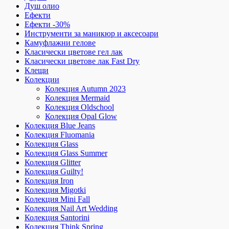
Душ олио
Ефекти
Ефекти -30%
Инструменти за маникюр и аксесоари
Камуфлажни гелове
Класически цветове гел лак
Класически цветове лак Fast Dry
Клещи
Колекции
Колекция Autumn 2023
Колекция Mermaid
Колекция Oldschool
Колекция Opal Glow
Колекция Blue Jeans
Колекция Fluomania
Колекция Glass
Колекция Glass Summer
Колекция Glitter
Колекция Guilty!
Колекция Iron
Колекция Migotki
Колекция Mini Fall
Колекция Nail Art Wedding
Колекция Santorini
Колекция Think Spring