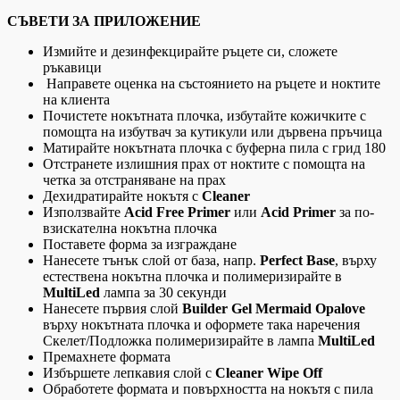
СЪВЕТИ ЗА ПРИЛОЖЕНИЕ
Измийте и дезинфекцирайте ръцете си, сложете
ръкавици
Направете оценка на състоянието на ръцете и ноктите
на клиента
Почистете нокътната плочка, избутайте кожичките с
помощта на избутвач за кутикули или дървена пръчица
Матирайте нокътната плочка с буферна пила с грид 180
Отстранете излишния прах от ноктите с помощта на
четка за отстраняване на прах
Дехидратирайте нокътя с
Сleaner
Използвайте
Acid Free Primer
или
Acid Primer
за по-
взискателна нокътна плочка
Поставете форма за изграждане
Нанесете тънък слой от база, напр.
Perfect Base
, върху
естествена нокътна плочка и полимеризирайте в
MultiLed
лампа за 30 секунди
Нанесете първия слой
Builder Gel
Mermaid Opalove
върху нокътната плочка и оформете така наречения
Скелет/Подложка полимеризирайте в лампа
MultiLed
Премахнете формата
Избършете лепкавия слой с
Cleaner Wipe Off
Обработете формата и повърхността на нокътя с пила