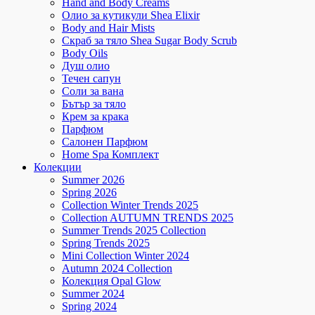
Hand and Body Creams
Олио за кутикули Shea Elixir
Body and Hair Mists
Скраб за тяло Shea Sugar Body Scrub
Body Oils
Душ олио
Течен сапун
Соли за вана
Бътър за тяло
Крем за крака
Парфюм
Салонен Парфюм
Home Spa Комплект
Колекции
Summer 2026
Spring 2026
Collection Winter Trends 2025
Collection AUTUMN TRENDS 2025
Summer Trends 2025 Collection
Spring Trends 2025
Mini Collection Winter 2024
Autumn 2024 Collection
Колекция Opal Glow
Summer 2024
Spring 2024