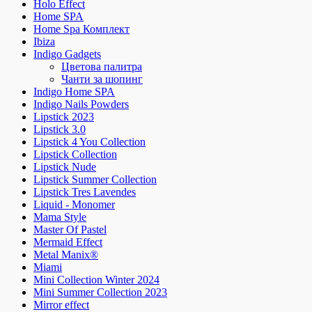
Holo Effect
Home SPA
Home Spa Комплект
Ibiza
Indigo Gadgets
Цветова палитра
Чанти за шопинг
Indigo Home SPA
Indigo Nails Powders
Lipstick 2023
Lipstick 3.0
Lipstick 4 You Collection
Lipstick Collection
Lipstick Nude
Lipstick Summer Collection
Lipstick Tres Lavendes
Liquid - Monomer
Mama Style
Master Of Pastel
Mermaid Effect
Metal Manix®
Miami
Mini Collection Winter 2024
Mini Summer Collection 2023
Mirror effect