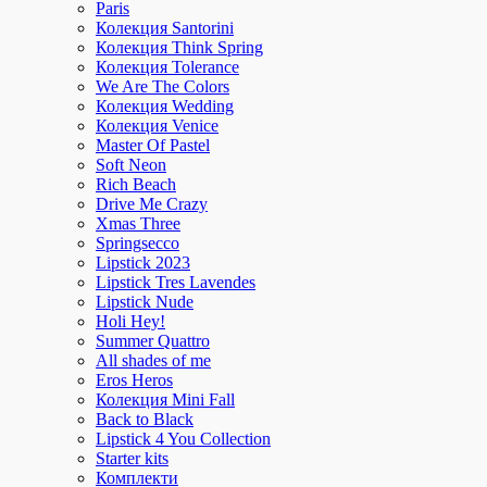
Paris
Колекция Santorini
Колекция Think Spring
Колекция Tolerance
We Are The Colors
Колекция Wedding
Колекция Venice
Master Of Pastel
Soft Neon
Rich Beach
Drive Me Crazy
Xmas Three
Springsecco
Lipstick 2023
Lipstick Tres Lavendes
Lipstick Nude
Holi Hey!
Summer Quattro
All shades of me
Eros Heros
Колекция Mini Fall
Back to Black
Lipstick 4 You Collection
Starter kits
Комплекти