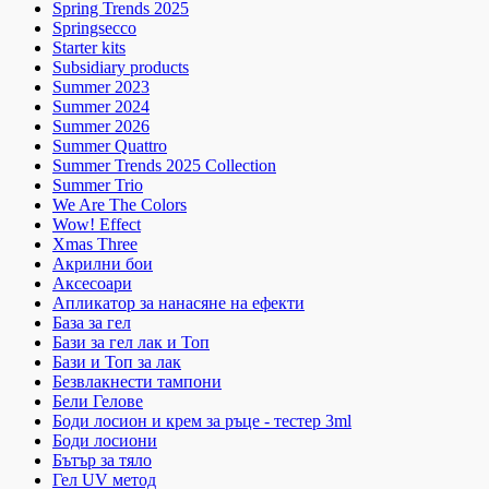
Spring Trends 2025
Springsecco
Starter kits
Subsidiary products
Summer 2023
Summer 2024
Summer 2026
Summer Quattro
Summer Trends 2025 Collection
Summer Trio
We Are The Colors
Wow! Effect
Xmas Three
Акрилни бои
Аксесоари
Апликатор за нанасяне на ефекти
База за гел
Бази за гел лак и Топ
Бази и Топ за лак
Безвлакнести тампони
Бели Гелове
Боди лосион и крем за ръце - тестер 3ml
Боди лосиони
Бътър за тяло
Гел UV метод