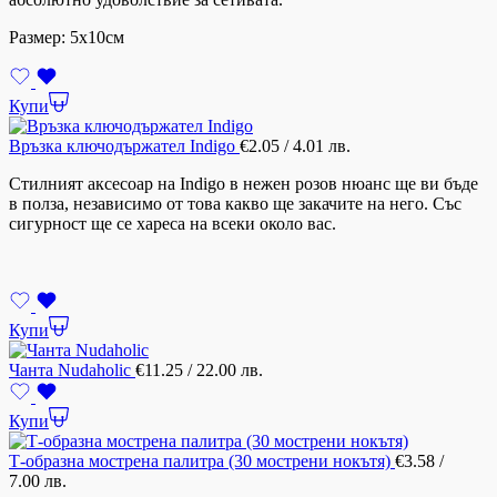
Размер: 5х10см
Купи
Връзка ключодържател Indigo
€
2.05
/ 4.01 лв.
Стилният аксесоар на Indigo в нежен розов нюанс ще ви бъде
в полза, независимо от това какво ще закачите на него. Със
сигурност ще се хареса на всеки около вас.
Купи
Чанта Nudaholic
€
11.25
/ 22.00 лв.
Купи
Т-образна мострена палитра (30 мострени нокътя)
€
3.58
/
7.00 лв.