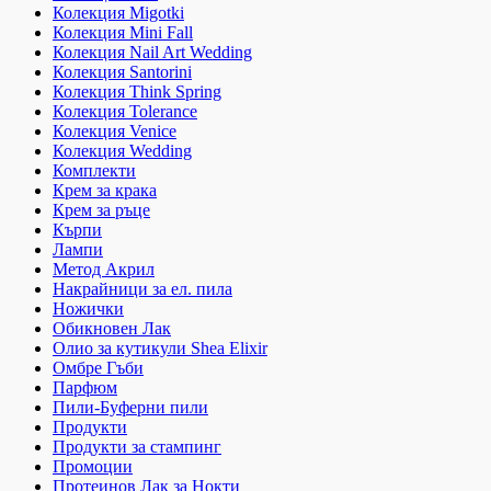
Колекция Migotki
Колекция Mini Fall
Колекция Nail Art Wedding
Колекция Santorini
Колекция Think Spring
Колекция Tolerance
Колекция Venice
Колекция Wedding
Комплекти
Крем за крака
Крем за ръце
Кърпи
Лампи
Метод Акрил
Накрайници за ел. пила
Ножички
Обикновен Лак
Олио за кутикули Shea Elixir
Омбре Гъби
Парфюм
Пили-Буферни пили
Продукти
Продукти за стампинг
Промоции
Протеинов Лак за Нокти