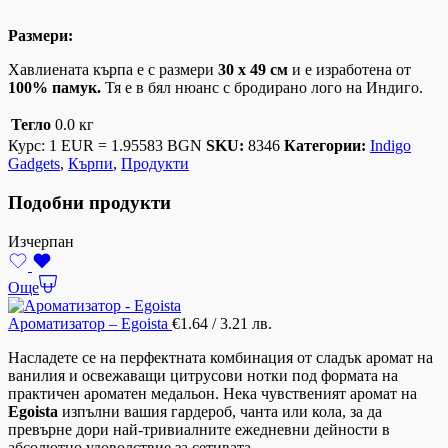
Размери:
Хавлиената кърпа е с размери
30 х 49 см
и е изработена от
100% памук.
Тя е в бял нюанс с бродирано лого на Индиго.
Тегло
0.0 кг
Курс: 1 EUR = 1.95583 BGN
SKU:
8346
Категории:
Indigo
Gadgets
,
Кърпи
,
Продукти
Подобни продукти
Изчерпан
Още
Ароматизатор – Egoista
€
1.64
/ 3.21 лв.
Насладете се на перфектната комбинация от сладък аромат на
ванилия и освежаващи цитрусови нотки под формата на
практичен ароматен медальон. Нека чувственият аромат на
Egoista
изпълни вашия гардероб, чанта или кола, за да
превърне дори най-тривиалните ежедневни дейности в
абсолютно удоволствие за сетивата.