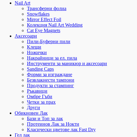
Nail Art
Трансферни фолиа
Snowflakes
Mirror Effect Foil
Колекция Nail Art Wedding
Cat Eye Magnets
Аксесоари
Пили-Буферни пили
Клещи
Ножички
Накрайници за ел. пила
Инструменти за маникюр и аксесоари
Sanding Caps
Форми за изграждане
Безвлакнести тампони
Продукти за стампинг
Ръкавици
Омбре Гъби
Четки за прах
Други
Обикновен Лак
Бази и Топ за лак
Протеинов Лак за Нокти
Класически цветове лак Fast Dry
Гел лак