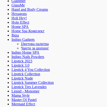
Glammer
GlassMe
Hand and Body Creams
Hexagons
Holi Hey!
Holo Effect
Home SPA
Home Spa Комплект
Ibiza
Indigo Gadgets
Цветова палитра
Чанти за шопинг
Indigo Home SPA
Indigo Nails Powders
Lipstick 2023
Lipstick 3.0
Lipstick 4 You Collection
Lipstick Collection
Lipstick Nude
Lipstick Summer Collection
Lipstick Tres Lavendes
Liquid - Monomer
Mama Style
Master Of Pastel
Mermaid Effect