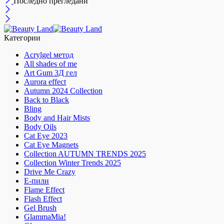
Последно прегледани
Категории
Acrylgel метод
All shades of me
Art Gum 3Д гел
Aurora effect
Autumn 2024 Collection
Back to Black
Bling
Body and Hair Mists
Body Oils
Cat Eye 2023
Cat Eye Magnets
Collection AUTUMN TRENDS 2025
Collection Winter Trends 2025
Drive Me Crazy
E-пили
Flame Effect
Flash Effect
Gel Brush
GlammaMia!