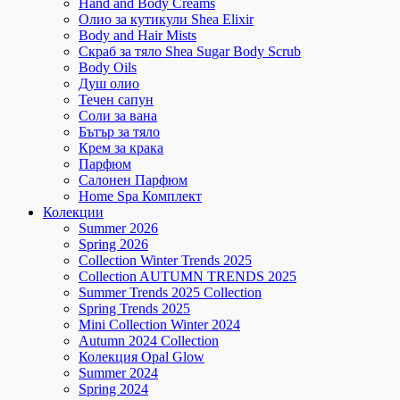
Hand and Body Creams
Олио за кутикули Shea Elixir
Body and Hair Mists
Скраб за тяло Shea Sugar Body Scrub
Body Oils
Душ олио
Течен сапун
Соли за вана
Бътър за тяло
Крем за крака
Парфюм
Салонен Парфюм
Home Spa Комплект
Колекции
Summer 2026
Spring 2026
Collection Winter Trends 2025
Collection AUTUMN TRENDS 2025
Summer Trends 2025 Collection
Spring Trends 2025
Mini Collection Winter 2024
Autumn 2024 Collection
Колекция Opal Glow
Summer 2024
Spring 2024