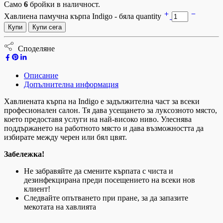
Само
6
бройки в наличност.
Хавлиена памучна кърпа Indigo - бяла quantity
Купи
Купи сега
Споделяне
Описание
Допълнителна информация
Хавлиената кърпа на Indigo е задължителна част за всеки
професионален салон. Тя дава усещането за луксозното място,
което предоставя услуги на най-високо ниво. Улеснява
поддържането на работното място и дава възможността да
избирате между черен или бял цвят.
Забележка!
Не забравяйте да смените кърпата с чиста и
дезинфекцирана преди посещението на всеки нов
клиент!
Следвайте опътването при пране, за да запазите
мекотата на хавлията