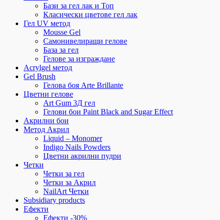
Бази за гел лак и Топ
Класически цветове гел лак
Гел UV метод
Mousse Gel
Самонивелиращи гелове
База за гел
Гелове за изграждане
Acrylgel метод
Gel Brush
Гелова боя Arte Brillante
Цветни гелове
Art Gum 3Д гел
Гелови бои Paint Black and Sugar Effect
Акрилни бои
Метод Акрил
Liquid – Monomer
Indigo Nails Powders
Цветни акрилни пудри
Четки
Четки за гел
Четки за Акрил
NailArt Четки
Subsidiary products
Ефекти
Ефекти -30%