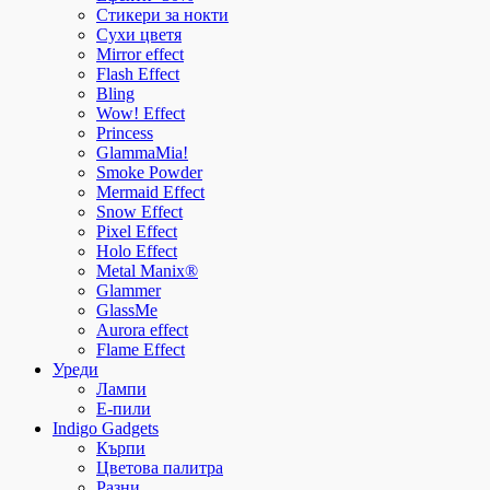
Стикери за нокти
Сухи цветя
Mirror effect
Flash Effect
Bling
Wow! Effect
Princess
GlammaMia!
Smoke Powder
Mermaid Effect
Snow Effect
Pixel Effect
Holo Effect
Metal Manix®
Glammer
GlassMe
Aurora effect
Flame Effect
Уреди
Лампи
E-пили
Indigo Gadgets
Кърпи
Цветова палитра
Разни