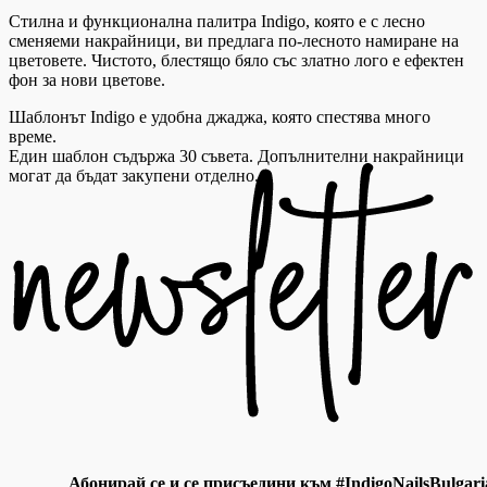
Стилна и функционална палитра Indigo, която е с лесно
сменяеми накрайници, ви предлага по-лесното намиране на
цветовете. Чистото, блестящо бяло със златно лого е ефектен
фон за нови цветове.
Шаблонът Indigo е удобна джаджа, която спестява много
време.
Един шаблон съдържа 30 съвета. Допълнителни накрайници
могат да бъдат закупени отделно.
Абонирай се и се присъедини към #IndigoNailsBulgari