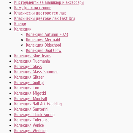
Инструменти за маникюр и аксесоари
Камуфлажни гелове
Класически цветове гел лак
Класически цветове лак Fast Dry
Клещи
Колекции
Колекция Autumn 2023
Колекция Mermaid
Колекция Oldschool
Колекция Opal Glow
Колекция Blue Jeans
Колекция Fluomania
Колекция Glass
Колекция Glass Summer
Колекция Glitter
Колекция Guilty!
Колекция Iron
Колекция Migotki
Колекция Mini Fall
Колекция Nail Art Wedding
Колекция Santorini
Колекция Think Spring
Колекция Tolerance
Колекция Venice
Колекция Wedding