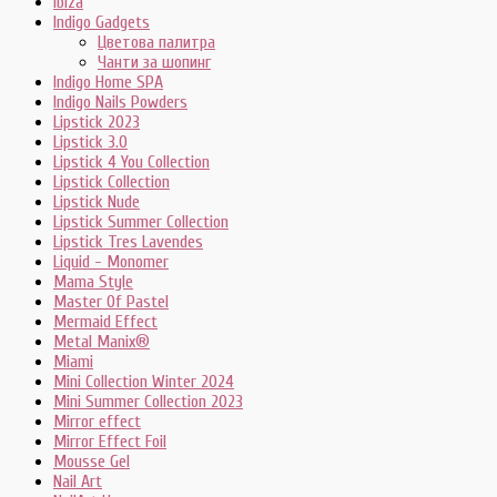
Ibiza
Indigo Gadgets
Цветова палитра
Чанти за шопинг
Indigo Home SPA
Indigo Nails Powders
Lipstick 2023
Lipstick 3.0
Lipstick 4 You Collection
Lipstick Collection
Lipstick Nude
Lipstick Summer Collection
Lipstick Tres Lavendes
Liquid - Monomer
Mama Style
Master Of Pastel
Mermaid Effect
Metal Manix®
Miami
Mini Collection Winter 2024
Mini Summer Collection 2023
Mirror effect
Mirror Effect Foil
Mousse Gel
Nail Art