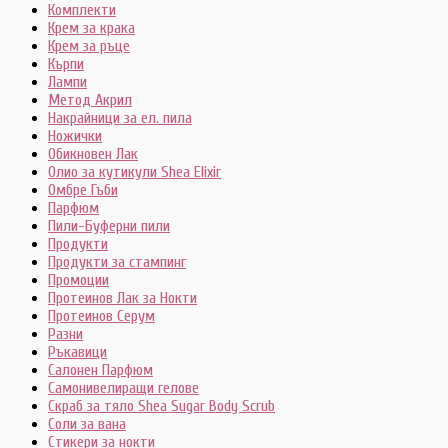
Комплекти
Крем за крака
Крем за ръце
Кърпи
Лампи
Метод Акрил
Накрайници за ел. пила
Ножички
Обикновен Лак
Олио за кутикули Shea Elixir
Омбре Гъби
Парфюм
Пили-Буферни пили
Продукти
Продукти за стампинг
Промоции
Протеинов Лак за Нокти
Протеинов Серум
Разни
Ръкавици
Салонен Парфюм
Самонивелиращи гелове
Скраб за тяло Shea Sugar Body Scrub
Соли за вана
Стикери за нокти