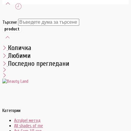
Търсене
Количка
Любими
Последно прегледани
Категории
Acrylgel метод
All shades of me
Art Gum 3Д гел