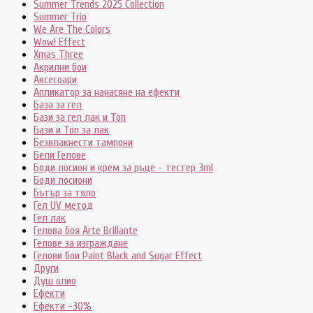
Summer Trends 2025 Collection
Summer Trio
We Are The Colors
Wow! Effect
Xmas Three
Акрилни бои
Аксесоари
Апликатор за нанасяне на ефекти
База за гел
Бази за гел лак и Топ
Бази и Топ за лак
Безвлакнести тампони
Бели Гелове
Боди лосион и крем за ръце - тестер 3ml
Боди лосиони
Бътър за тяло
Гел UV метод
Гел лак
Гелова боя Arte Brillante
Гелове за изграждане
Гелови бои Paint Black and Sugar Effect
Други
Душ олио
Ефекти
Ефекти -30%