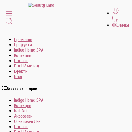
0
Количка
Промоции
Продукти
Indigo Home SPA
Колекции
Гел лак
Гел UV метод
Ефекти
Блог
Всички категории
Indigo Home SPA
Колекции
Nail Art
Аксесоари
Обикновен Лак
Гел лак