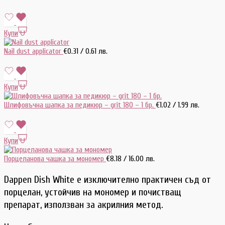
Купи
Nail dust applicator
€
0.31
/ 0.61 лв.
Купи
Шлифовъчна шапка за педикюр – grit 180 – 1 бр.
€
1.02
/ 1.99 лв.
Купи
Порцеланова чашка за мономер
€
8.18
/ 16.00 лв.
Dappen Dish White е изключително практичен съд от
порцелан, устойчив на мономер и почистващ
препарат, използван за акрилния метод.