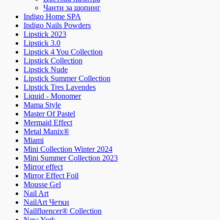
Чанти за шопинг
Indigo Home SPA
Indigo Nails Powders
Lipstick 2023
Lipstick 3.0
Lipstick 4 You Collection
Lipstick Collection
Lipstick Nude
Lipstick Summer Collection
Lipstick Tres Lavendes
Liquid - Monomer
Mama Style
Master Of Pastel
Mermaid Effect
Metal Manix®
Miami
Mini Collection Winter 2024
Mini Summer Collection 2023
Mirror effect
Mirror Effect Foil
Mousse Gel
Nail Art
NailArt Четки
Nailfluencer® Collection
New York