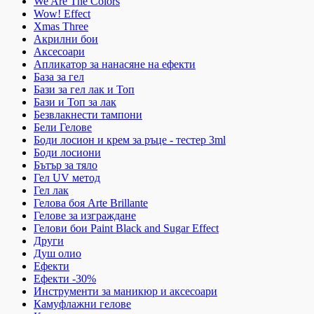
We Are The Colors
Wow! Effect
Xmas Three
Акрилни бои
Аксесоари
Апликатор за нанасяне на ефекти
База за гел
Бази за гел лак и Топ
Бази и Топ за лак
Безвлакнести тампони
Бели Гелове
Боди лосион и крем за ръце - тестер 3ml
Боди лосиони
Бътър за тяло
Гел UV метод
Гел лак
Гелова боя Arte Brillante
Гелове за изграждане
Гелови бои Paint Black and Sugar Effect
Други
Душ олио
Ефекти
Ефекти -30%
Инструменти за маникюр и аксесоари
Камуфлажни гелове