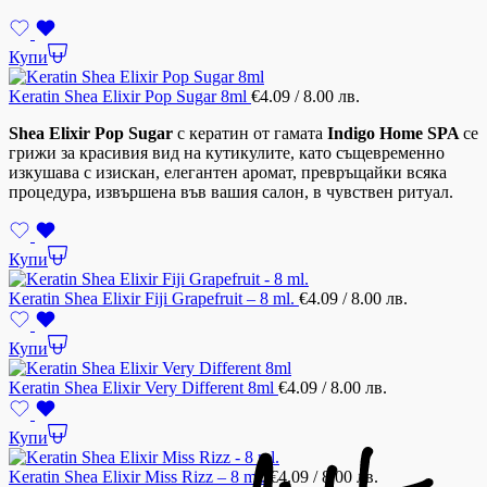
Купи
Keratin Shea Elixir Pop Sugar 8ml
€
4.09
/ 8.00 лв.
Shea Elixir Pop Sugar
с кератин от гамата
Indigo Home SPA
се
грижи за красивия вид на кутикулите, като същевременно
изкушава с изискан, елегантен аромат, превръщайки всяка
процедура, извършена във вашия салон, в чувствен ритуал.
Купи
Keratin Shea Elixir Fiji Grapefruit – 8 ml.
€
4.09
/ 8.00 лв.
Купи
Keratin Shea Elixir Very Different 8ml
€
4.09
/ 8.00 лв.
Купи
Keratin Shea Elixir Miss Rizz – 8 ml.
€
4.09
/ 8.00 лв.