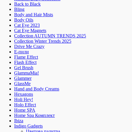
Back to Black
Bling
Body and Hair Mists
Body Oils
Cat Eye 2023
Cat Eye Magnets
Collection AUTUMN TRENDS 2025
Collection Winter Trends 2025
Drive Me Crazy
E-пили
Flame Effect
Flash Effect
Gel Brush
GlammaMia!
Glammer
GlassMe
Hand and Body Creams
Hexagons
Holi Hey!
Holo Effect
Home SPA
Home Spa Комплект
Ibiza
Indigo Gadgets
Цветова палитра