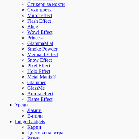
Стикери за нокти
Сухи цветя
Mirror effect
Flash Effect
Bling
Wow! Effect
Princess
GlammaMia!
Smoke Powder
Mermaid Effect
Snow Effect
Pixel Effect
Holo Effect
Metal Manix®
Glammer
GlassMe
Aurora effect
Flame Effect
Уреди
Лампи
E-пили
Indigo Gadgets
Кърпи
Цветова палитра
Разни