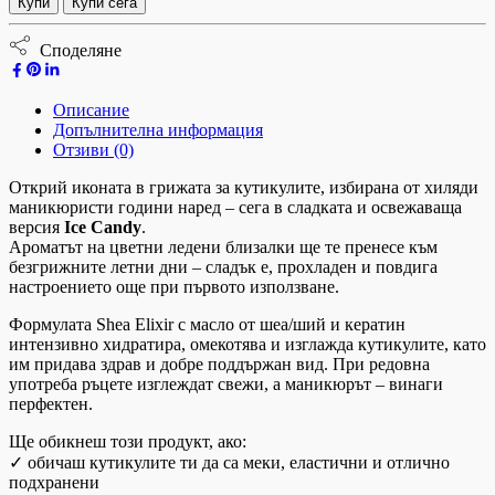
Купи
Купи сега
Споделяне
Описание
Допълнителна информация
Отзиви (0)
Открий иконата в грижата за кутикулите, избирана от хиляди
маникюристи години наред – сега в сладката и освежаваща
версия
Ice Candy
.
Ароматът на цветни ледени близалки ще те пренесе към
безгрижните летни дни – сладък е, прохладен и повдига
настроението още при първото използване.
Формулата Shea Elixir с масло от шеа/ший и кератин
интензивно хидратира, омекотява и изглажда кутикулите, като
им придава здрав и добре поддържан вид. При редовна
употреба ръцете изглеждат свежи, а маникюрът – винаги
перфектен.
Ще обикнеш този продукт, ако:
✓ обичаш кутикулите ти да са меки, еластични и отлично
подхранени