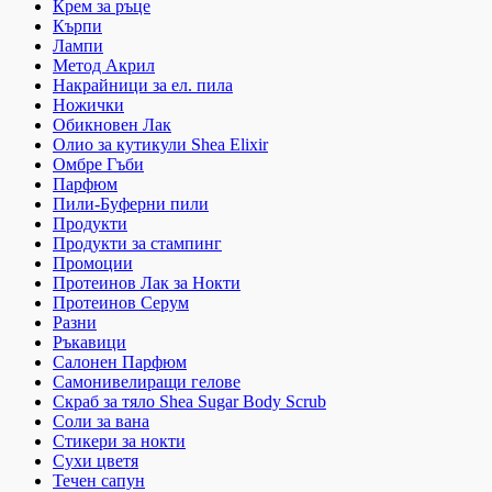
Крем за ръце
Кърпи
Лампи
Метод Акрил
Накрайници за ел. пила
Ножички
Обикновен Лак
Олио за кутикули Shea Elixir
Омбре Гъби
Парфюм
Пили-Буферни пили
Продукти
Продукти за стампинг
Промоции
Протеинов Лак за Нокти
Протеинов Серум
Разни
Ръкавици
Салонен Парфюм
Самонивелиращи гелове
Скраб за тяло Shea Sugar Body Scrub
Соли за вана
Стикери за нокти
Сухи цветя
Течен сапун