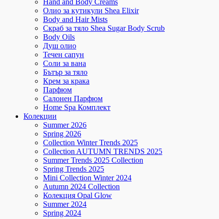
Hand and Body Creams
Олио за кутикули Shea Elixir
Body and Hair Mists
Скраб за тяло Shea Sugar Body Scrub
Body Oils
Душ олио
Течен сапун
Соли за вана
Бътър за тяло
Крем за крака
Парфюм
Салонен Парфюм
Home Spa Комплект
Колекции
Summer 2026
Spring 2026
Collection Winter Trends 2025
Collection AUTUMN TRENDS 2025
Summer Trends 2025 Collection
Spring Trends 2025
Mini Collection Winter 2024
Autumn 2024 Collection
Колекция Opal Glow
Summer 2024
Spring 2024