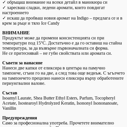
✓ обръщаш внимание на всеки детайл в маникюра си
✓ харесваш сладки, ледени аромати, които повдигат
настроението
✓ искаш да пробваш новия аромат на Indigo – предлага се и в
крем за ръце и тяло Ice Candy
ВНИМАНИЕ
Продуктът може да промени консистенцията си при
температури под 15°C. Достатъчно е да го оставиш на стайна
температура, за да възвърне първоначалната си форма.
Не се притеснявай – не губи свойствата или аромата си.
Съвети за нанасяне
Нанеси две капки от еликсира в центъра на памучно
тампонче, сгъни го на две, а след това още веднъж. С ъгълчето
на тампончето прецизно нанеси еликсира върху обработените
периунгвални валове.
Състав
Isoamyl Laurate, Shea Butter Ethyl Esters, Parfum, Tocopheryl
Acetate, Isostearoyl Hydrolyzed Keratin, Isononyl Isononanoate,
Vanillin
Предупреждения
Само за професионална употреба. Прочетете внимателно