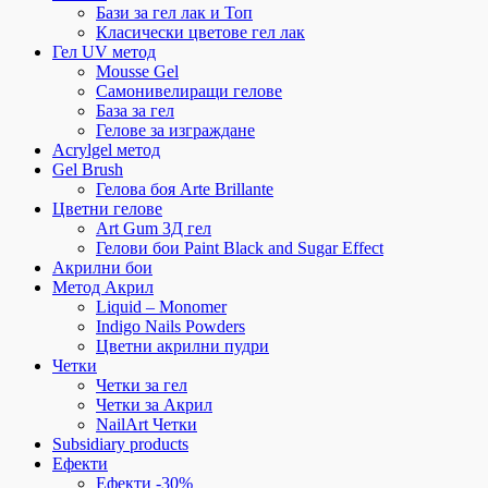
Бази за гел лак и Топ
Класически цветове гел лак
Гел UV метод
Mousse Gel
Самонивелиращи гелове
База за гел
Гелове за изграждане
Acrylgel метод
Gel Brush
Гелова боя Arte Brillante
Цветни гелове
Art Gum 3Д гел
Гелови бои Paint Black and Sugar Effect
Акрилни бои
Метод Акрил
Liquid – Monomer
Indigo Nails Powders
Цветни акрилни пудри
Четки
Четки за гел
Четки за Акрил
NailArt Четки
Subsidiary products
Ефекти
Ефекти -30%