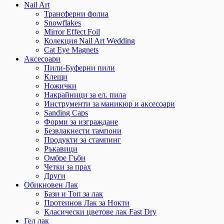
Nail Art
Трансферни фолиа
Snowflakes
Mirror Effect Foil
Колекция Nail Art Wedding
Cat Eye Magnets
Аксесоари
Пили-Буферни пили
Клещи
Ножички
Накрайници за ел. пила
Инструменти за маникюр и аксесоари
Sanding Caps
Форми за изграждане
Безвлакнести тампони
Продукти за стампинг
Ръкавици
Омбре Гъби
Четки за прах
Други
Обикновен Лак
Бази и Топ за лак
Протеинов Лак за Нокти
Класически цветове лак Fast Dry
Гел лак