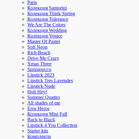
Paris
Колекция Santorini
Колекция Think Spring
Колекция Tolerance
We Are The Colors
Колекция Wedding
Колекция Venice
Master Of Pastel
Soft Neon
Rich Beach
Drive Me Crazy
Xmas Three
Springsecco
Lipstick 2023
Lipstick Tres Lavendes
Lipstick Nude
Holi Hey!
Summer Quattro
All shades of me
Eros Heros
Колекция Mini Fall
Back to Black
Lipstick 4 You Collection
Starter kits
Комплекти