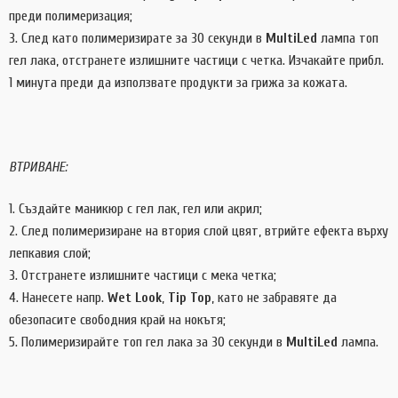
преди полимеризация;
След като полимеризирате за 30 секунди в
MultiLed
лампа топ
гел лака, отстранете излишните частици с четка. Изчакайте прибл.
1 минута преди да използвате продукти за грижа за кожата.
ВТРИВАНЕ:
Създайте маникюр с гел лак, гел или акрил;
След полимеризиране на втория слой цвят, втрийте ефекта върху
лепкавия слой;
Отстранете излишните частици с мека четка;
Нанесете напр.
Wet Look
,
Tip Top
, като не забравяте да
обезопасите свободния край на нокътя;
Полимеризирайте топ гел лака за 30 секунди в
MultiLed
лампа.