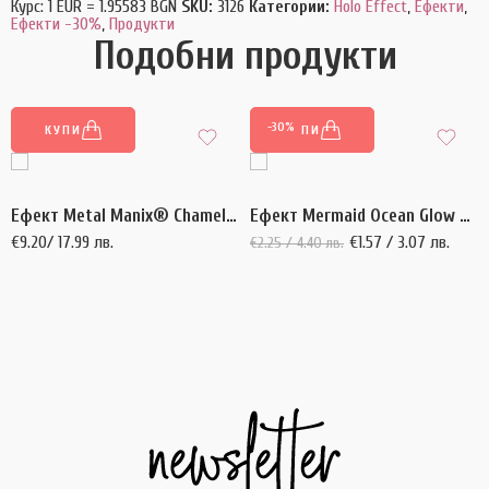
Курс: 1 EUR = 1.95583 BGN
SKU:
3126
Категории:
Holo Effect
,
Ефекти
,
Ефекти -30%
,
Продукти
Подобни продукти
-30%
КУПИ
КУПИ
Ефект Metal Manix® Chameleon Infinity 0,6 гр
Ефект Mermaid Ocean Glow 2,5 гр
€
9.20
/ 17.99 лв.
€
1.57
/ 3.07 лв.
€
2.25
/ 4.40 лв.