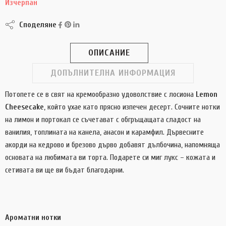
Изчерпан
Споделяне
ОПИСАНИЕ
ДОПЪЛНИТЕЛНА ИНФОРМАЦИЯ
Потопете се в свят на кремообразно удоволствие с лосиона
Lemon
Cheesecake
, който ухае като прясно изпечен десерт. Сочните нотки
на лимон и портокал се съчетават с обгръщащата сладост на
ванилия, топлината на канела, анасон и карамфил. Дървесните
акорди на кедрово и брезово дърво добавят дълбочина, напомняща
основата на любимата ви торта. Подарете си миг лукс – кожата и
сетивата ви ще ви бъдат благодарни.
Ароматни нотки