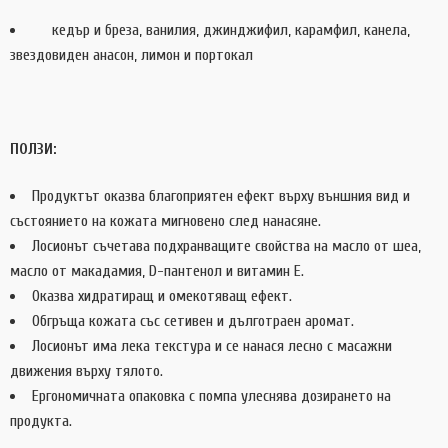
кедър и бреза, ванилия, джинджифил, карамфил, канела,
звездовиден анасон, лимон и портокал
ПОЛЗИ:
Продуктът оказва благоприятен ефект върху външния вид и
състоянието на кожата мигновено след нанасяне.
Лосионът съчетава подхранващите свойства на масло от шеа,
масло от макадамия, D-пантенол и витамин Е.
Оказва хидратиращ и омекотяващ ефект.
Обгръща кожата със сетивен и дълготраен аромат.
Лосионът има лека текстура и се нанася лесно с масажни
движения върху тялото.
Ергономичната опаковка с помпа улеснява дозирането на
продукта.