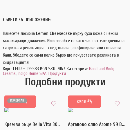
СЪВЕТИ ЗА ПРИЛОЖЕНИЕ:
Нанесете лосиона
Lemon Cheesecake
върху суха кожа с нежни
масажиращи движения. Използвайте го като част от ежедневната
си грижа и релаксация – след къпане, ексфолиране или слънчеви
бани. Убедете се сами колко бързо ще почувствате разликата в
хидратацията!
Курс: 1 EUR = 1.95583 BGN
SKU:
9167
Категории:
Hand and Body
Creams
,
Indigo Home SPA
,
Продукти
Подобни продукти
ИЗЧЕРПАН
ОЩЕ
КУПИ
Крем за ръце Bella Vita 300 мл.
Арганово олио Arome 99 Bling-Bling 100 мл.