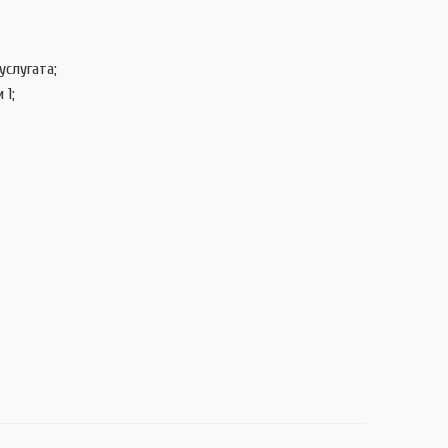
услугата;
 1;