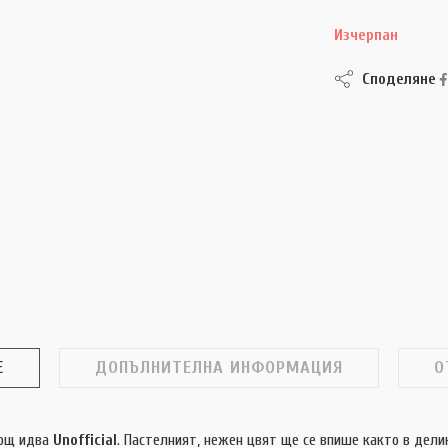
Изчерпан
Споделяне
Е
ДОПЪЛНИТЕЛНА ИНФОРМАЦИЯ
О
мощ идва
Unofficial
. Пастелният, нежен цвят ще се впише както в дели