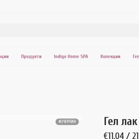
оции
Продукти
Indigo Home SPA
Колекции
Ге
Гел лак
ИЗЧЕРПАН
€
11.04
/ 21