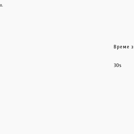
o.
Време з
30s