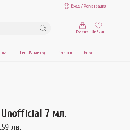
Вход / Регистрация
Количка
Любими
л лак
Гел UV метод
Ефекти
Блог
 Unofficial 7 мл.
.59 лв.