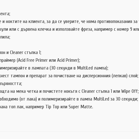
ента;
и ноктите на клиента, за да се уверите, че няма противопоказания за 
ли или с дървена клечка и използвайте фреза, например с номер 9 или
пила;
н и Cleaner стъпка 1;
ймер (Acid Free Primer или Acid Primer);
лимеризирайте в лампата (30 секунди в MultiLed лампа);
нест тампон и препарат за почистване на дисперсионния (лепкав) слой;
върхността;
та на мека четка и почистете нокътя с Cleaner стъпка 1 или Wipe Off;
бходимо (от лака) и полимеризирайте в лампа MultiLed за 30 секунди;
ана топ лак, например Tip Top или Super Matte.