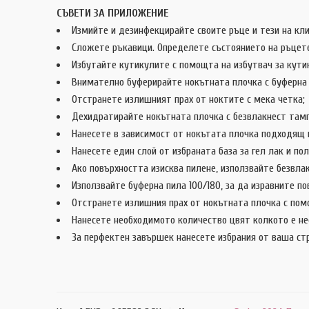
СЪВЕТИ ЗА ПРИЛОЖЕНИЕ
Измийте и дезинфекцирайте своите ръце и тези на кли
Сложете ръкавици. Определете състоянието на ръцете 
Избутайте кутикулите с помощта на избутвач за кутику
Внимателно буферирайте нокътната плочка с буферна 
Отстранете излишният прах от ноктите с мека четка;
Дехидратирайте нокътната плочка с безвлакнест тампо
Нанесете в зависимост от нокътата плочка подходящ пра
Нанесете един слой от избраната база за гел лак и по
Ако повърхността изисква пилене, използвайте безвлак
Използвайте буферна пила 100/180, за да изравните по
Отстранете излишния прах от нокътната плочка с помощ
Нанесете необходимото количество цвят колкото е нео
За перфектен завършек нанесете избрания от ваша стр