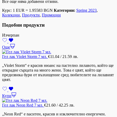
Все още няма добавени отзиви.
Курс: 1 EUR = 1.95583 BGN
Категории:
Spring 2023
,
Колекции
,
Продукти
,
Промоции
Подобни продукти
Изчерпан
Още
Гел лак Violet Storm 7 мл.
€
11.04
/ 21.59 лв.
„Violet Storm“ е красив нюанс на пастелно лилавото, който ще
открадне сърцата на много жени. Това е цвят, който ще
предизвика бури от възхищение сред любителите на лилавият
цвят.
Купи
Гел лак Neon Red 7 мл.
€
21.60
/ 42.25 лв.
„Neon Red“ е nаситен, красив и изключително енергичен.