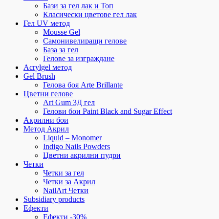
Бази за гел лак и Топ
Класически цветове гел лак
Гел UV метод
Mousse Gel
Самонивелиращи гелове
База за гел
Гелове за изграждане
Acrylgel метод
Gel Brush
Гелова боя Arte Brillante
Цветни гелове
Art Gum 3Д гел
Гелови бои Paint Black and Sugar Effect
Акрилни бои
Метод Акрил
Liquid – Monomer
Indigo Nails Powders
Цветни акрилни пудри
Четки
Четки за гел
Четки за Акрил
NailArt Четки
Subsidiary products
Ефекти
Ефекти -30%