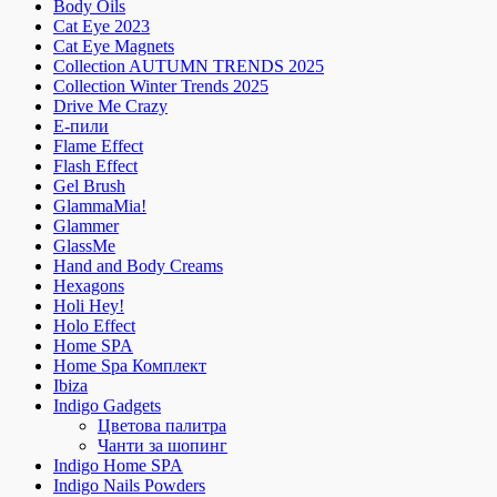
Body Oils
Cat Eye 2023
Cat Eye Magnets
Collection AUTUMN TRENDS 2025
Collection Winter Trends 2025
Drive Me Crazy
E-пили
Flame Effect
Flash Effect
Gel Brush
GlammaMia!
Glammer
GlassMe
Hand and Body Creams
Hexagons
Holi Hey!
Holo Effect
Home SPA
Home Spa Комплект
Ibiza
Indigo Gadgets
Цветова палитра
Чанти за шопинг
Indigo Home SPA
Indigo Nails Powders