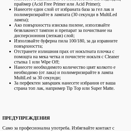
праймер (Acid Free Primer или Acid Primer);
Нанесете един слой от избраната база за гел лак и
полимеризирайте в лампата (30 секунди в MultiLed
лампа);
Ако повърхността изисква пилене, използвайте
безвлакнест тампон и препарат за почистване на
дисперсионния (лепкав) слой;
Използвайте буферна пила 100/180, за да изравните
повърхността;
Отстранете излишния прах от нокътната плочка с
помощта на мека четка и почистете нокътя с Cleaner
стъпка 1 или Wipe Off;
Нанесете необходимото количество цвят колкото е
необходимо (от лака) и полимеризирайте в лампа
MultiLed за 30 секунди;
За перфектен завършек нанесете избрания от ваша
страна топ лак, например Tip Top или Super Matte.
ПРЕДУПРЕЖДЕНИЯ
Само за професионална употреба. Избягвайте контакт с