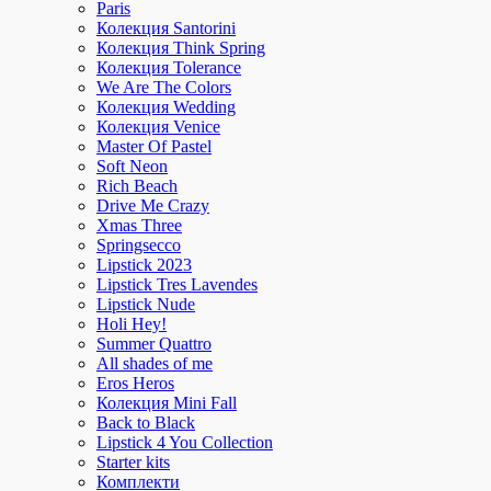
Paris
Колекция Santorini
Колекция Think Spring
Колекция Tolerance
We Are The Colors
Колекция Wedding
Колекция Venice
Master Of Pastel
Soft Neon
Rich Beach
Drive Me Crazy
Xmas Three
Springsecco
Lipstick 2023
Lipstick Tres Lavendes
Lipstick Nude
Holi Hey!
Summer Quattro
All shades of me
Eros Heros
Колекция Mini Fall
Back to Black
Lipstick 4 You Collection
Starter kits
Комплекти