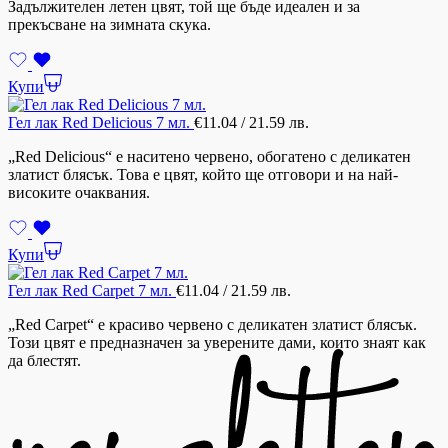
Задължителен летен цвят, той ще бъде идеален и за
прекъсване на зимната скука.
Купи
Гел лак Red Delicious 7 мл.
€
11.04
/ 21.59 лв.
„Red Delicious“ е наситено червено, обогатено с деликатен
златист блясък. Това е цвят, който ще отговори и на най-
високите очаквания.
Купи
Гел лак Red Carpet 7 мл.
€
11.04
/ 21.59 лв.
„Red Carpet“ е красиво червено с деликатен златист блясък.
Този цвят е предназначен за уверените дами, които знаят как
да блестят.