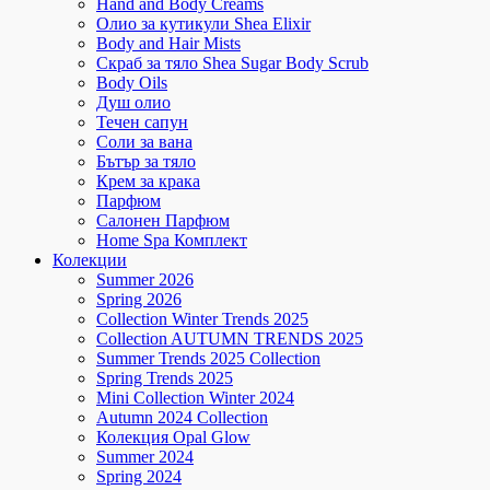
Hand and Body Creams
Олио за кутикули Shea Elixir
Body and Hair Mists
Скраб за тяло Shea Sugar Body Scrub
Body Oils
Душ олио
Течен сапун
Соли за вана
Бътър за тяло
Крем за крака
Парфюм
Салонен Парфюм
Home Spa Комплект
Колекции
Summer 2026
Spring 2026
Collection Winter Trends 2025
Collection AUTUMN TRENDS 2025
Summer Trends 2025 Collection
Spring Trends 2025
Mini Collection Winter 2024
Autumn 2024 Collection
Колекция Opal Glow
Summer 2024
Spring 2024