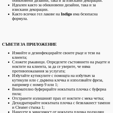
обикновени дизайни, така и за изискани декорации.
Идеален както за обикновени дизайни, така и за
изискани декорации.
Както всички гел лакове на
Indigo
има безопасна
формула.
СЪВЕТИ ЗА ПРИЛОЖЕНИЕ
Измийте и дезинфекцирайте своите ръце и тези на
клиента;
Сложете ръкавици. Определете състоянието на ръцете и
ноктите на клиента, за да се уверите, че няма
противопоказания за услугата;
Избутайте кутикулите с помощта на избутвач за
кутикули или с дървена клечка и използвайте фреза,
например с номер 9 или 1;
Внимателно буферирайте нокътната плочка с буферна
пила;
Отстранете излишният прах от ноктите с мека четка;
Дехидратирайте нокътната плочка с безвлакнест тампон
и Cleaner стъпка 1;
Нанесете в зависимост от нокътата плочка подходящ