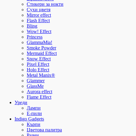
Стикери за нокти
Сухи цветя
Mirror effect
Flash Effect
Bling
Wow! Effect
Princess
GlammaMia!
Smoke Powder
Mermaid Effect
Snow Effect
Pixel Effect
Holo Effect
Metal Manix®
Glammer
GlassMe
Aurora effect
Flame Effect
Уреди
Лампи
E-пили
Indigo Gadgets
Кърпи
Цветова палитра
Разни