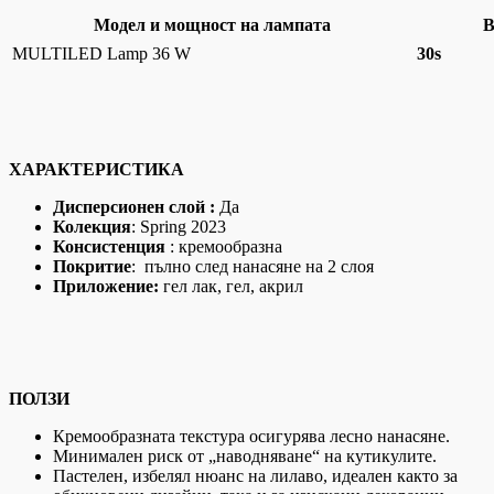
Модел и мощност на лампата
В
MULTILED Lamp 36 W
30s
ХАРАКТЕРИСТИКА
Дисперсионен слой :
Да
Колекция
: Spring 2023
Консистенция
: кремообразна
Покритие
: пълно след нанасяне на 2 слоя
Приложение:
гел лак, гел, акрил
ПОЛЗИ
Кремообразната текстура осигурява лесно нанасяне.
Минимален риск от „наводняване“ на кутикулите.
Пастелен, избелял нюанс на лилаво, идеален както за