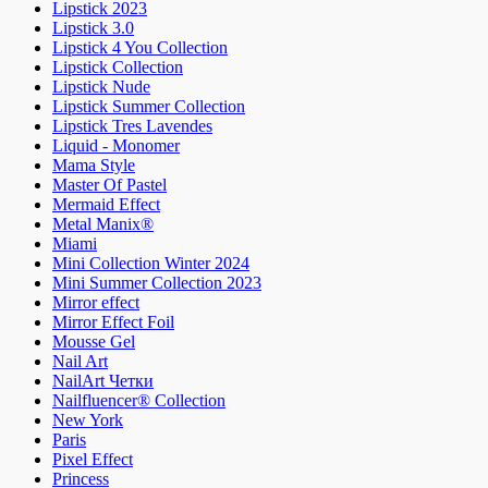
Lipstick 2023
Lipstick 3.0
Lipstick 4 You Collection
Lipstick Collection
Lipstick Nude
Lipstick Summer Collection
Lipstick Tres Lavendes
Liquid - Monomer
Mama Style
Master Of Pastel
Mermaid Effect
Metal Manix®
Miami
Mini Collection Winter 2024
Mini Summer Collection 2023
Mirror effect
Mirror Effect Foil
Mousse Gel
Nail Art
NailArt Четки
Nailfluencer® Collection
New York
Paris
Pixel Effect
Princess