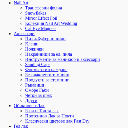
Nail Art
Трансферни фолиа
Snowflakes
Mirror Effect Foil
Колекция Nail Art Wedding
Cat Eye Magnets
Аксесоари
Пили-Буферни пили
Клещи
Ножички
Накрайници за ел. пила
Инструменти за маникюр и аксесоари
Sanding Caps
Форми за изграждане
Безвлакнести тампони
Продукти за стампинг
Ръкавици
Омбре Гъби
Четки за прах
Други
Обикновен Лак
Бази и Топ за лак
Протеинов Лак за Нокти
Класически цветове лак Fast Dry
Гел лак