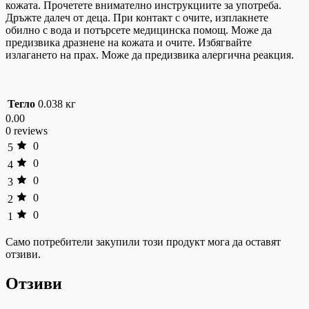
кожата. Прочетете внимателно инструкциите за употреба.
Дръжте далеч от деца. При контакт с очите, изплакнете
обилно с вода и потърсете медицинска помощ. Може да
предизвика дразнене на кожата и очите. Избягвайте
излагането на прах. Може да предизвика алергична реакция.
Тегло
0.038 кг
0.00
0 reviews
0
5
0
4
0
3
0
2
0
1
Само потребители закупили този продукт мога да оставят
отзиви.
Отзиви