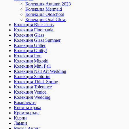
Колекция Autumn 2023
Колекция Mermaid
Колекция Oldschool
Колекция Opal Glow
Колекция Blue Jeans
Колекция Fluomania
Колекция Glass
Колекция Glass Summer
Колекция Glitter
Колекция Guilty!
Колекция Iron
Колекция Migotki
Колекция Mini Fall
Колекция Nail Art Wedding
Колекция Santorini
Колекция Think Spring
Колекция Tolerance
Колекция Venice
Колекция Wedding
Комплекти
Крем за крака
Крем за ръце
Кърпи
Лампи
Метод Акрил