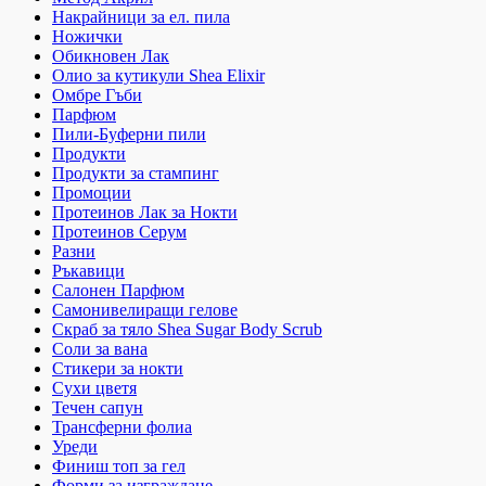
Накрайници за ел. пила
Ножички
Обикновен Лак
Олио за кутикули Shea Elixir
Омбре Гъби
Парфюм
Пили-Буферни пили
Продукти
Продукти за стампинг
Промоции
Протеинов Лак за Нокти
Протеинов Серум
Разни
Ръкавици
Салонен Парфюм
Самонивелиращи гелове
Скраб за тяло Shea Sugar Body Scrub
Соли за вана
Стикери за нокти
Сухи цветя
Течен сапун
Трансферни фолиа
Уреди
Финиш топ за гел
Форми за изграждане