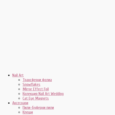
Nail Art
Трансферни фолиа
Snowflakes
Mirror Effect Foil
Колекция Nail Art Wedding
Cat Eye Magnets
Аксесоари
Пили-Буферни пили
Клещи