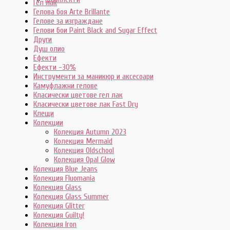
Гел лак
Гелова боя Arte Brillante
Гелове за изграждане
Гелови бои Paint Black and Sugar Effect
Други
Душ олио
Ефекти
Ефекти -30%
Инструменти за маникюр и аксесоари
Камуфлажни гелове
Класически цветове гел лак
Класически цветове лак Fast Dry
Клещи
Колекции
Колекция Autumn 2023
Колекция Mermaid
Колекция Oldschool
Колекция Opal Glow
Колекция Blue Jeans
Колекция Fluomania
Колекция Glass
Колекция Glass Summer
Колекция Glitter
Колекция Guilty!
Колекция Iron