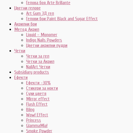
Гелова боя Arte Brillante
Цветни гелове
Art Gum 3Д гел
Гелови бои Paint Black and Sugar Effect
Акрилни бои
Метод Акрил
Liquid – Monomer
Indigo Nails Powders
Цветни акрилни пудри
Четки
Четки за гел
Четки за Акрил
NailArt Четки
Subsidiary products
Ефекти
Ефекти -30%
Стикери за нокти
Сухи цветя
Mirror effect
Flash Effect
Bling
Wow! Effect
Princess
GlammaMia!
Smoke Powder