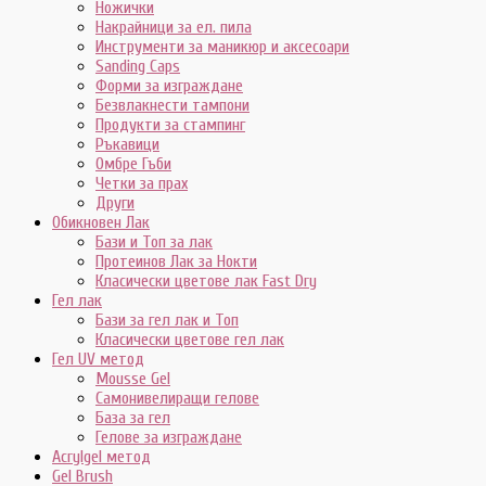
Ножички
Накрайници за ел. пила
Инструменти за маникюр и аксесоари
Sanding Caps
Форми за изграждане
Безвлакнести тампони
Продукти за стампинг
Ръкавици
Омбре Гъби
Четки за прах
Други
Обикновен Лак
Бази и Топ за лак
Протеинов Лак за Нокти
Класически цветове лак Fast Dry
Гел лак
Бази за гел лак и Топ
Класически цветове гел лак
Гел UV метод
Mousse Gel
Самонивелиращи гелове
База за гел
Гелове за изграждане
Acrylgel метод
Gel Brush