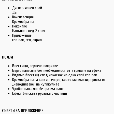
Дисперсионен слой
Да
Консистенция
Кремообразна
Покритие
Напълно след 2 слоя
Приложение
гел лак, гел, акрил
ПОЛЗИ
Блестящо, перлено покритие
Бързо нанасяне без необходимост от втриване на ефект
Видимо блестящ след нанасяне на един слой гел лак
Кремообразната консистенция, която минимизира риска от
„наводняване“ на кутикулите
Удобно нанасяне без размазване
Ефект бляскава русалка с частици
СЪВЕТИ ЗА ПРИЛОЖЕНИЕ