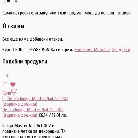
0
1
Само потребители закупили този продукт мога да оставят отзиви.
Отзиви
Все още няма добавени отзиви.
Курс: 1 EUR = 1.95583 BGN
Категории:
Колекция Mermaid
,
Продукти
Подобни продукти
Купи
Четка Indigo Master Nail Art 002
(дървена дръжка)
€
6.14
/ 12.01 лв.
Indigo Master Nail Art 002 е
прецизна четка за декорации. Тя
има по-къс синтетичен косъм с