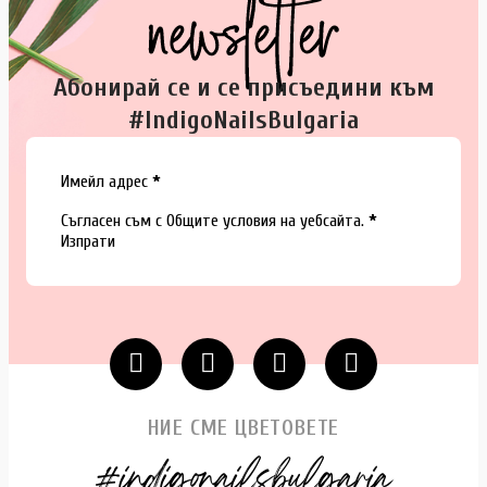
Абонирай се и се присъедини към
#IndigoNailsBulgaria
Section
Имейл адрес
*
Съгласен съм с
Общите условия
на уебсайта.
*
Изпрати
НИЕ СМЕ ЦВЕТОВЕТЕ
#indigonailsbulgaria