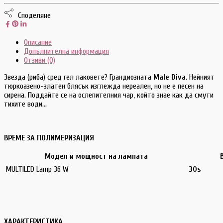
Споделяне
Описание
Допълнителна информация
Отзиви (0)
Звезда (риба) сред гел лаковете? Грандиозната
Male Diva
. Нейният
тюркоазено-златен блясък изглежда нереален, но не е песен на
сирена. Поддайте се на ослепителния чар, който знае как да смути
тихите води…
ВРЕМЕ ЗА ПОЛИМЕРИЗАЦИЯ
Модел и мощност на лампата
MULTILED Lamp 36 W
30s
ХАРАКТЕРИСТИКА