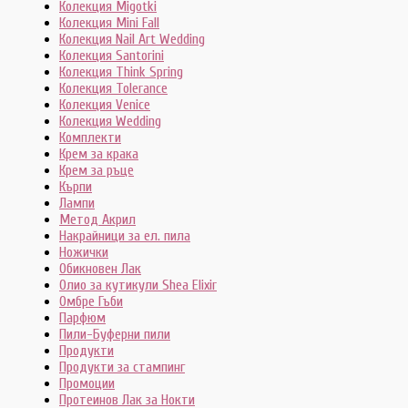
Колекция Migotki
Колекция Mini Fall
Колекция Nail Art Wedding
Колекция Santorini
Колекция Think Spring
Колекция Tolerance
Колекция Venice
Колекция Wedding
Комплекти
Крем за крака
Крем за ръце
Кърпи
Лампи
Метод Акрил
Накрайници за ел. пила
Ножички
Обикновен Лак
Олио за кутикули Shea Elixir
Омбре Гъби
Парфюм
Пили-Буферни пили
Продукти
Продукти за стампинг
Промоции
Протеинов Лак за Нокти