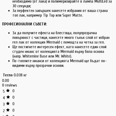
необходимо (от лака) и полимеризирайте в лампа MultiLed за
30 секунди;
За перфектен завършек нанесете избрания от ваша страна
топ лак, например Tip Top или Super Matte.
ПРОФЕСИОНАЛНИ СЪВЕТИ
:
За да получите ефекта на блестяща, полупрозрачна
повърхност с частици, нанесете много тънък слой от избран
гел лак от колекция Mermaid с помощта на четка за гел.
Ще постигнете интересен ефект, като нанесете един слой
студен нюанс от колекцията Mermaid върху бяла основа
(напр. Whitemine Base или Mr. White).
По-топлите нюанси от колекцията Mermaid ще бъдат по-
видими върху прозрачни основи.
Тегло
0.038 кг
0.00
0 reviews
0
5
0
4
0
3
0
2