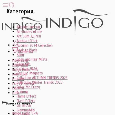
Категории
Acrylgel метод
All shades of me
Art Gum 3Д гел
Aurora effect
Autumn 2024 Collection
Back to Black
0
Количка
Bling
Body and Hair Mists
Промоции
Body Oils
Продукти
Cat Eye 2023
Indigo Home SPA
Cat Eye Magnets
Колекции
Collection AUTUMN TRENDS 2025
Гел лак
Collection Winter Trends 2025
Гел UV метод
Drive Me Crazy
Ефекти
E-пили
Блог
Flame Effect
Flash Effect
Всички категории
Gel Brush
GlammaMia!
Indigo Home SPA
Glammer