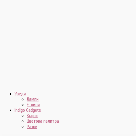
Уреди
Лампи
E-пили
Indigo Gadgets
Кърпи
Цветова палитра
Разни