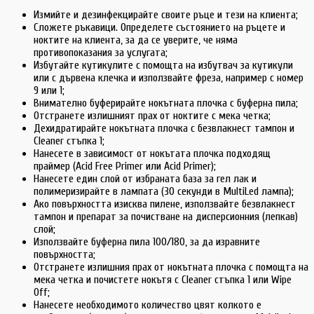
Измийте и дезинфекцирайте своите ръце и тези на клиента;
Сложете ръкавици. Определете състоянието на ръцете и
ноктите на клиента, за да се уверите, че няма
противопоказания за услугата;
Избутайте кутикулите с помощта на избутвач за кутикули
или с дървена клечка и използвайте фреза, например с номер
9 или 1;
Внимателно буферирайте нокътната плочка с буферна пила;
Отстранете излишният прах от ноктите с мека четка;
Дехидратирайте нокътната плочка с безвлакнест тампон и
Cleaner стъпка 1;
Нанесете в зависимост от нокътата плочка подходящ
праймер (Acid Free Primer или Acid Primer);
Нанесете един слой от избраната база за гел лак и
полимеризирайте в лампата (30 секунди в MultiLed лампа);
Ако повърхността изисква пилене, използвайте безвлакнест
тампон и препарат за почистване на дисперсионния (лепкав)
слой;
Използвайте буферна пила 100/180, за да изравните
повърхността;
Отстранете излишния прах от нокътната плочка с помощта на
мека четка и почистете нокътя с Cleaner стъпка 1 или Wipe
Off;
Нанесете необходимото количество цвят колкото е