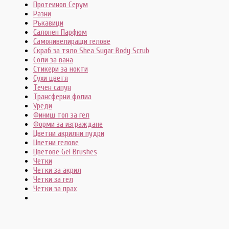
Протеинов Серум
Разни
Ръкавици
Салонен Парфюм
Самонивелиращи гелове
Скраб за тяло Shea Sugar Body Scrub
Соли за вана
Стикери за нокти
Сухи цветя
Течен сапун
Трансферни фолиа
Уреди
Финиш топ за гел
Форми за изграждане
Цветни акрилни пудри
Цветни гелове
Цветове Gel Brushes
Четки
Четки за акрил
Четки за гел
Четки за прах