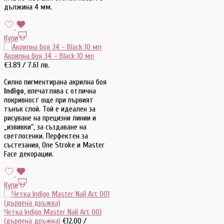
дължина 4 мм.
Купи
Акрилна боя 34 – Black 10 мл
€
3.89
/ 7.61 лв.
Силно пигментирана акрилна боя
Indigo
, впечатлява с отлична
покривност още при първият
тънък слой. Той е идеален за
рисуване на прецизни линии и
„извивки“, за създаване на
светлосенки. Перфектен за
състезания, One Stroke и Master
Face декорации.
Купи
Четка Indigo Master Nail Art 001
(дървена дръжка)
€
12.00
/