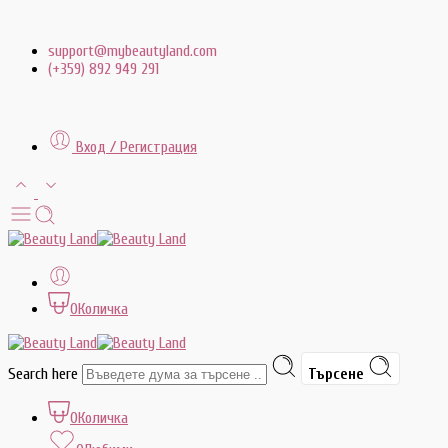
support@mybeautyland.com
(+359) 892 949 291
Вход / Регистрация
0
Количка
Search here
Търсене
0
Количка