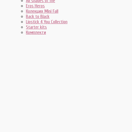
All shades of me
Eros Heros
Колекция Mini Fall
Back to Black
Lipstick 4 You Collection
Starter kits
Комплекти