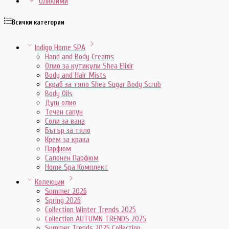
0
Любими
Всички категории
Indigo Home SPA
Hand and Body Creams
Олио за кутикули Shea Elixir
Body and Hair Mists
Скраб за тяло Shea Sugar Body Scrub
Body Oils
Душ олио
Течен сапун
Соли за вана
Бътър за тяло
Крем за крака
Парфюм
Салонен Парфюм
Home Spa Комплект
Колекции
Summer 2026
Spring 2026
Collection Winter Trends 2025
Collection AUTUMN TRENDS 2025
Summer Trends 2025 Collection