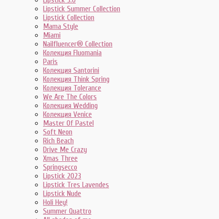
Lipstick 3.0
Lipstick Summer Collection
Lipstick Collection
Mama Style
Miami
Nailfluencer® Collection
Колекция Fluomania
Paris
Колекция Santorini
Колекция Think Spring
Колекция Tolerance
We Are The Colors
Колекция Wedding
Колекция Venice
Master Of Pastel
Soft Neon
Rich Beach
Drive Me Crazy
Xmas Three
Springsecco
Lipstick 2023
Lipstick Tres Lavendes
Lipstick Nude
Holi Hey!
Summer Quattro