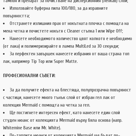
тампон и препарат за почистване на дисперсионния (лепкав) слой;
Използвайте буферна пила 100/180, за да изравните
повърхността;
Отстранете излишния прах от нокътната плочка с помощта на
мека четка и почистете нокътя с Cleaner стъпка 1 или Wipe Off;
Нанесете необходимото количество цвят колкото е необходимо
(от лака) и полимеризирайте в лампа MultiLed за 30 секунди;
За перфектен завършек нанесете избрания от ваша страна топ
лак, например Tip Top или Super Matte.
ПРОФЕСИОНАЛНИ СЪВЕТИ
:
За да получите ефекта на блестяща, полупрозрачна повърхност
с частици, нанесете много тънък слой от избран гел лак от
колекция Mermaid с помощта на четка за гел.
Ще постигнете интересен ефект, като нанесете един слой
студен нюанс от колекцията Mermaid върху бяла основа (напр.
Whitemine Base или Mr. White).
По-топлите нюанси от колекцията Mermaid ще бъдат по-