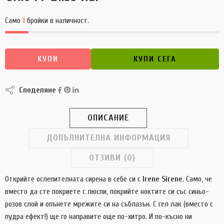
Само
1
бройки в наличност.
КУПИ
КУПИ СЕГА
Споделяне
ОПИСАНИЕ
ДОПЪЛНИТЕЛНА ИНФОРМАЦИЯ
ОТЗИВИ (0)
Открийте ослепителната сирена в себе си с
Irene Sirene
. Само, че
вместо да сте покриете с люспи, покрийте ноктите си със синьо-
розов слой и опънете мрежите си на съблазън. С гел лак (вместо с
пудра ефект!) ще го направите още по-хитро. И по-късно ни