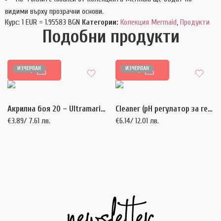
видими върху прозрачни основи.
Курс: 1 EUR = 1.95583 BGN
Категории:
Колекция Mermaid
,
Продукти
Подобни продукти
ИЗЧЕРПАН
ИЗЧЕРПАН
ОЩЕ
ОЩЕ
Акрилна боя 20 – Ultramarine 10 мл
Cleaner (pH регулатор за гел, гел лак, акрил) – 15 мл.
€
3.89
/ 7.61 лв.
€
6.14
/ 12.01 лв.