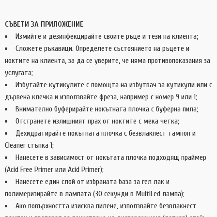
СЪВЕТИ ЗА ПРИЛОЖЕНИЕ
Измийте и дезинфекцирайте своите ръце и тези на клиента;
Сложете ръкавици. Определете състоянието на ръцете и
ноктите на клиента, за да се уверите, че няма противопоказания за
услугата;
Избутайте кутикулите с помощта на избутвач за кутикули или с
дървена клечка и използвайте фреза, например с номер 9 или 1;
Внимателно буферирайте нокътната плочка с буферна пила;
Отстранете излишният прах от ноктите с мека четка;
Дехидратирайте нокътната плочка с безвлакнест тампон и
Cleaner стъпка 1;
Нанесете в зависимост от нокътата плочка подходящ праймер
(Acid Free Primer или Acid Primer);
Нанесете един слой от избраната база за гел лак и
полимеризирайте в лампата (30 секунди в MultiLed лампа);
Ако повърхността изисква пилене, използвайте безвлакнест