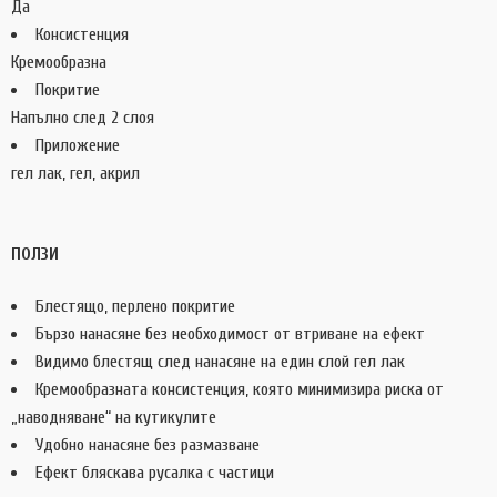
Да
Консистенция
Кремообразна
Покритие
Напълно след 2 слоя
Приложение
гел лак, гел, акрил
ПОЛЗИ
Блестящо, перлено покритие
Бързо нанасяне без необходимост от втриване на ефект
Видимо блестящ след нанасяне на един слой гел лак
Кремообразната консистенция, която минимизира риска от
„наводняване“ на кутикулите
Удобно нанасяне без размазване
Ефект бляскава русалка с частици