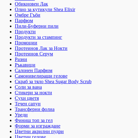
Обикновен Лак
Олио за кутикули Shea Elixir
Омбре Гъби
Парфюм
Пили-Буферни пили
Продукти
Продукти за стампинг
Промоции
Протеинов Лак за Нокти
Протеинов Серум
Разни
Ръкавици
Салонен Парфюм
Самонивелиращи гелове
Скраб за тяло Shea Sugar Body Scrub
Соли за вана
Стикери за нокти
Сухи цветя
Течен сапун
Трансферни фолиа
Уреди
Финиш топ за гел
Форми за изграждане
Цветни акрилни пудри
Цветни гелове