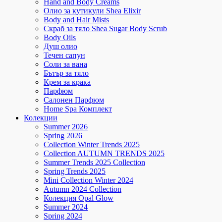
Hand and Body Creams
Олио за кутикули Shea Elixir
Body and Hair Mists
Скраб за тяло Shea Sugar Body Scrub
Body Oils
Душ олио
Течен сапун
Соли за вана
Бътър за тяло
Крем за крака
Парфюм
Салонен Парфюм
Home Spa Комплект
Колекции
Summer 2026
Spring 2026
Collection Winter Trends 2025
Collection AUTUMN TRENDS 2025
Summer Trends 2025 Collection
Spring Trends 2025
Mini Collection Winter 2024
Autumn 2024 Collection
Колекция Opal Glow
Summer 2024
Spring 2024