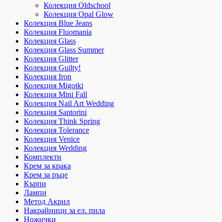
Колекция Oldschool
Колекция Opal Glow
Колекция Blue Jeans
Колекция Fluomania
Колекция Glass
Колекция Glass Summer
Колекция Glitter
Колекция Guilty!
Колекция Iron
Колекция Migotki
Колекция Mini Fall
Колекция Nail Art Wedding
Колекция Santorini
Колекция Think Spring
Колекция Tolerance
Колекция Venice
Колекция Wedding
Комплекти
Крем за крака
Крем за ръце
Кърпи
Лампи
Метод Акрил
Накрайници за ел. пила
Ножички