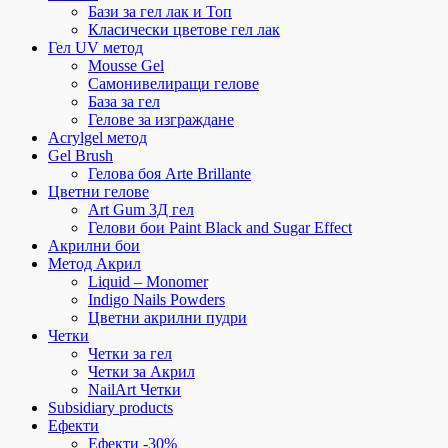
Бази за гел лак и Топ
Класически цветове гел лак
Гел UV метод
Mousse Gel
Самонивелиращи гелове
База за гел
Гелове за изграждане
Acrylgel метод
Gel Brush
Гелова боя Arte Brillante
Цветни гелове
Art Gum 3Д гел
Гелови бои Paint Black and Sugar Effect
Акрилни бои
Метод Акрил
Liquid – Monomer
Indigo Nails Powders
Цветни акрилни пудри
Четки
Четки за гел
Четки за Акрил
NailArt Четки
Subsidiary products
Ефекти
Ефекти -30%