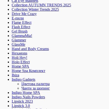
Cat Eye Magnets
Collection AUTUMN TRENDS 2025
Collection Winter Trends 2025
Drive Me Crazy
E-пили
Flame Effect
Flash Effect
Gel Brush
GlammaMia!
Glammer
GlassMe
Hand and Body Creams
Hexagons
Holi Hey!
Holo Effect
Home SPA
Home Spa Комплект
Ibiza
Indigo Gadgets
Цветова палитра
Чанти за шопинг
Indigo Home SPA
Indigo Nails Powders
Lipstick 2023
Lipstick 3.0