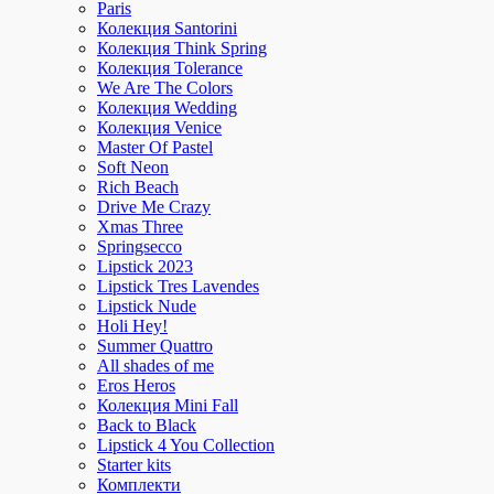
Paris
Колекция Santorini
Колекция Think Spring
Колекция Tolerance
We Are The Colors
Колекция Wedding
Колекция Venice
Master Of Pastel
Soft Neon
Rich Beach
Drive Me Crazy
Xmas Three
Springsecco
Lipstick 2023
Lipstick Tres Lavendes
Lipstick Nude
Holi Hey!
Summer Quattro
All shades of me
Eros Heros
Колекция Mini Fall
Back to Black
Lipstick 4 You Collection
Starter kits
Комплекти