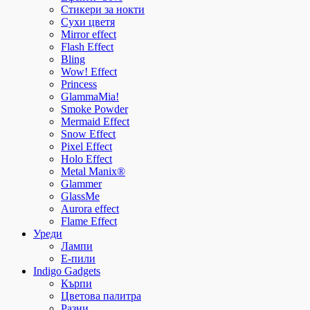
Стикери за нокти
Сухи цветя
Mirror effect
Flash Effect
Bling
Wow! Effect
Princess
GlammaMia!
Smoke Powder
Mermaid Effect
Snow Effect
Pixel Effect
Holo Effect
Metal Manix®
Glammer
GlassMe
Aurora effect
Flame Effect
Уреди
Лампи
E-пили
Indigo Gadgets
Кърпи
Цветова палитра
Разни