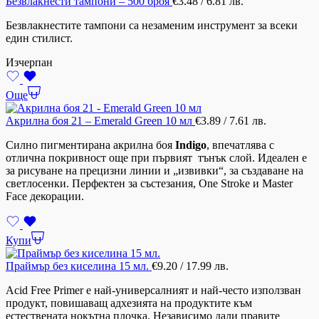
Безвлакнести тампони – 500 броя
€
3.48
/ 6.81 лв.
Безвлакнестите тампони са незаменим инструмент за всеки
един стилист.
Изчерпан
Още
Акрилна боя 21 – Emerald Green 10 мл
€
3.89
/ 7.61 лв.
Силно пигментирана акрилна боя
Indigo
, впечатлява с
отлична покривност още при първият тънък слой. Идеален е
за рисуване на прецизни линии и „извивки“, за създаване на
светлосенки. Перфектен за състезания, One Stroke и Master
Face декорации.
Купи
Праймър без киселина 15 мл.
€
9.20
/ 17.99 лв.
Acid Free Primer е най-универсалният и най-често използван
продукт, повишаващ адхезията на продуктите към
естествената нокътна плочка. Независимо дали правите