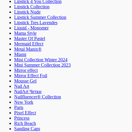
Lipstick 4 You Collection
Lipstick Collection
Lipstick Nude
Lipstick Summer Collection
Lipstick Tres Lavendes
Liquid - Monomer
Mama Style
Master Of Pastel
Mermaid Effect
Metal Manix®
Miami
Mini Collection Winter 2024
Mini Summer Collection 2023
Mirror effect
Mirror Effect Foil
Mousse Gel
Nail Art
NailArt Четки
Nailfluencer® Collection
New York
Paris
Pixel Effect
Princess
Rich Beach
Sanding Caps