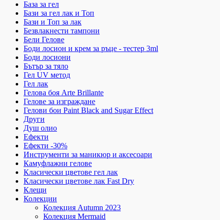
База за гел
Бази за гел лак и Топ
Бази и Топ за лак
Безвлакнести тампони
Бели Гелове
Боди лосион и крем за ръце - тестер 3ml
Боди лосиони
Бътър за тяло
Гел UV метод
Гел лак
Гелова боя Arte Brillante
Гелове за изграждане
Гелови бои Paint Black and Sugar Effect
Други
Душ олио
Ефекти
Ефекти -30%
Инструменти за маникюр и аксесоари
Камуфлажни гелове
Класически цветове гел лак
Класически цветове лак Fast Dry
Клещи
Колекции
Колекция Autumn 2023
Колекция Mermaid