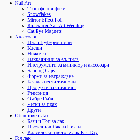
Nail Art
Трансферни фолиа
Snowflakes
Mirror Effect Foil
Колекция Nail Art Wedding
Cat Eye Magnets
Аксесоари
Пили-Буферни пили
Клещи
Ножички
Накрайници за ел. пила
Инструменти за маникюр и аксесоари
Sanding Caps
Форми за изграждане
Безвлакнести тампони
Продукти за стампинг
Ръкавици
Омбре Гъби
Четки за прах
Други
Обикновен Лак
Бази и Топ за лак
Протеинов Лак за Нокти
Класически цветове лак Fast Dry
Гел лак