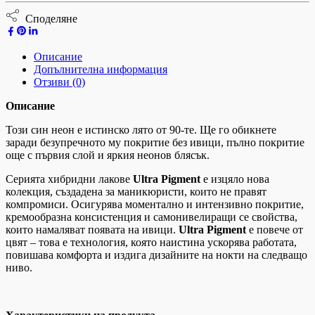
Споделяне
Описание
Допълнителна информация
Отзиви (0)
Описание
Този син неон е истинско лято от 90-те. Ще го обикнете
заради безупречното му покритие без ивици, пълно покритие
още с първия слой и яркия неонов блясък.
Серията хибридни лакове
Ultra Pigment
е изцяло нова
колекция, създадена за маникюристи, които не правят
компромиси. Осигурява моментално и интензивно покритие,
кремообразна консистенция и самонивелиращи се свойства,
които намаляват появата на ивици.
Ultra Pigment
е повече от
цвят – това е технология, която наистина ускорява работата,
повишава комфорта и издига дизайните на нокти на следващо
ниво.