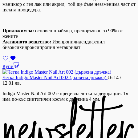
маникюр с гел лак или акрил, той ще бъде незаменима част от
цялата процедура.
Приложим за:
основен праймър, препоръчван за 90% от
жените
Активното вещество:
Изопропилидендифенил
бизоксихидроксипропил метакрилат
Купи
Четка Indigo Master Nail Art 002 (дървена дръжка)
€
6.14
/
12.01 лв.
Indigo Master Nail Art 002 е прецизна четка за декорации. Тя
има по-къс синтетичен косъм с дължина 4 мм.