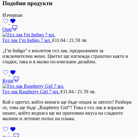
Подобни продукти
Изчерпан
Още
Гел лак I’m Indigo 7 мл.
€
11.04
/ 21.59 лв.
„I’m Indigo“ е виолетов гел лак, предназначен за
изключителни жени. Цветът ще изглежда страхотно както в
гладки, така и в малко по-изискани дизайни.
Купи
Гел лак Raspberry Girl 7 мл.
€
11.04
/ 21.59 лв.
Кой е цветът, който винаги ще бъде опция за лятото? Разбира
се, това ще бъде „Raspberry Girl“! Това е гел лак в коралов
нюанс, който веднага ще ви припомни вкуса на сладките
малини и летният полъх на плажа.