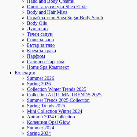
Hand and Body Creams
Олио за кутикули Shea Elixir
Body and Hair Mists
Скраб за тяло Shea Sugar Body Scrub
Body Oils
Душ олио
Течен сапун
Соли за вана
Бътър за тяло
Крем за крака
Парфюм
Салонен Парфюм
Home Spa Комплект
Колекции
Summer 2026
Spring 2026
Collection Winter Trends 2025
Collection AUTUMN TRENDS 2025
Summer Trends 2025 Collection
Spring Trends 2025
Mini Collection Winter 2024
Autumn 2024 Collection
Колекция Opal Glow
Summer 2024
Spring 2024