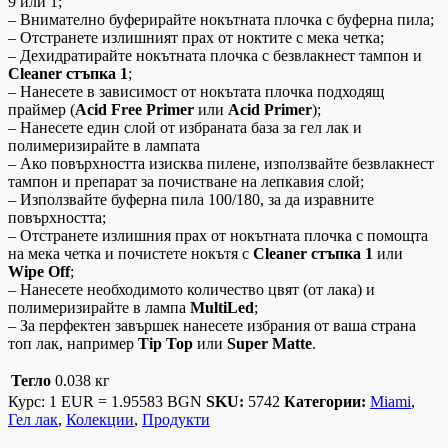
9 или 1;
– Внимателно буферирайте нокътната плочка с буферна пила;
– Отстранете излишният прах от ноктите с мека четка;
– Дехидратирайте нокътната плочка с безвлакнест тампон и
Cleaner стъпка 1
;
– Нанесете в зависимост от нокътата плочка подходящ
праймер (
Acid Free Primer
или
Acid Primer
);
– Нанесете един слой от избраната база за гел лак и
полимеризирайте в лампата
– Ако повърхността изисква пилене, използвайте безвлакнест
тампон и препарат за почистване на лепкавия слой;
– Използвайте буферна пила 100/180, за да изравните
повърхността;
– Отстранете излишния прах от нокътната плочка с помощта
на мека четка и почистете нокътя с
Cleaner стъпка 1
или
Wipe Off
;
– Нанесете необходимото количество цвят (от лака) и
полимеризирайте в лампа
MultiLed
;
– За перфектен завършек нанесете избрания от ваша страна
топ лак, например
Tip Top
или
Super Matte
.
Тегло
0.038 кг
Курс: 1 EUR = 1.95583 BGN
SKU:
5742
Категории:
Miami
,
Гел лак
,
Колекции
,
Продукти