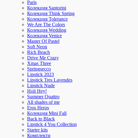
Paris
Колекция Santorini
Колекция Think Spring
Колекция Tolerance
We Are The Colors
Колекция Wedding
Колекция Venice
Master Of Pastel
Soft Neon
Rich Beach
Drive Me Crazy
Xmas Three
Springsecco
Lipstick 2023
Lipstick Tres Lavendes
Lipstick Nude
Holi Hey!
Summer Quattro
All shades of me
Eros Heros
Колекция Mini Fall
Back to Black
Lipstick 4 You Collection
Starter kits
Комплекти