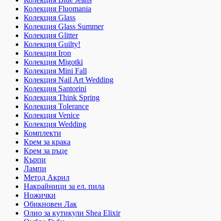
Колекция Fluomania
Колекция Glass
Колекция Glass Summer
Колекция Glitter
Колекция Guilty!
Колекция Iron
Колекция Migotki
Колекция Mini Fall
Колекция Nail Art Wedding
Колекция Santorini
Колекция Think Spring
Колекция Tolerance
Колекция Venice
Колекция Wedding
Комплекти
Крем за крака
Крем за ръце
Кърпи
Лампи
Метод Акрил
Накрайници за ел. пила
Ножички
Обикновен Лак
Олио за кутикули Shea Elixir