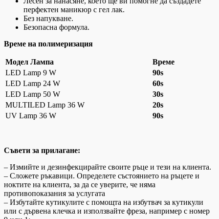
Лесен за нанасяне, което ще ви помогне да създадете
перфектен маникюр с гел лак.
Без напукване.
Безопасна формула.
Време на полимеризация
Модел Лампа
Време
LED Lamp 9 W
90s
LED Lamp 24 W
60s
LED Lamp 50 W
30s
MULTILED Lamp 36 W
20s
UV Lamp 36 W
90s
Съвети за прилагане:
– Измийте и дезинфекцирайте своите ръце и тези на клиента.
– Сложете ръкавици. Определете състоянието на ръцете и
ноктите на клиента, за да се уверите, че няма
противопоказания за услугата
– Избутайте кутикулите с помощта на избутвач за кутикули
или с дървена клечка и използвайте фреза, например с номер