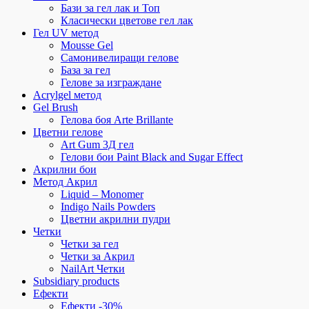
Бази за гел лак и Топ
Класически цветове гел лак
Гел UV метод
Mousse Gel
Самонивелиращи гелове
База за гел
Гелове за изграждане
Acrylgel метод
Gel Brush
Гелова боя Arte Brillante
Цветни гелове
Art Gum 3Д гел
Гелови бои Paint Black and Sugar Effect
Акрилни бои
Метод Акрил
Liquid – Monomer
Indigo Nails Powders
Цветни акрилни пудри
Четки
Четки за гел
Четки за Акрил
NailArt Четки
Subsidiary products
Ефекти
Ефекти -30%