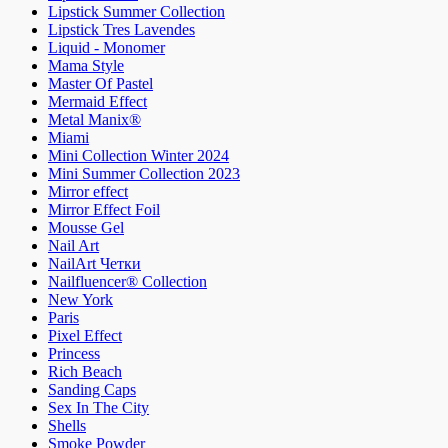
Lipstick Summer Collection
Lipstick Tres Lavendes
Liquid - Monomer
Mama Style
Master Of Pastel
Mermaid Effect
Metal Manix®
Miami
Mini Collection Winter 2024
Mini Summer Collection 2023
Mirror effect
Mirror Effect Foil
Mousse Gel
Nail Art
NailArt Четки
Nailfluencer® Collection
New York
Paris
Pixel Effect
Princess
Rich Beach
Sanding Caps
Sex In The City
Shells
Smoke Powder