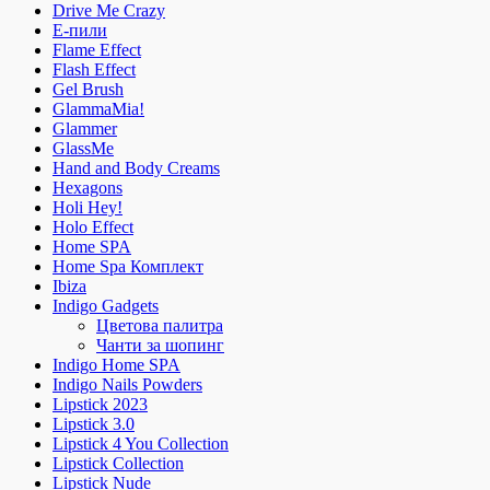
Drive Me Crazy
E-пили
Flame Effect
Flash Effect
Gel Brush
GlammaMia!
Glammer
GlassMe
Hand and Body Creams
Hexagons
Holi Hey!
Holo Effect
Home SPA
Home Spa Комплект
Ibiza
Indigo Gadgets
Цветова палитра
Чанти за шопинг
Indigo Home SPA
Indigo Nails Powders
Lipstick 2023
Lipstick 3.0
Lipstick 4 You Collection
Lipstick Collection
Lipstick Nude