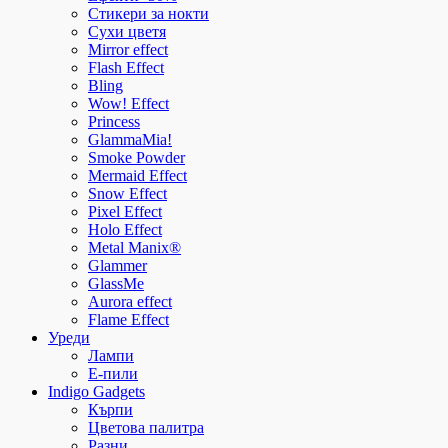
Стикери за нокти
Сухи цветя
Mirror effect
Flash Effect
Bling
Wow! Effect
Princess
GlammaMia!
Smoke Powder
Mermaid Effect
Snow Effect
Pixel Effect
Holo Effect
Metal Manix®
Glammer
GlassMe
Aurora effect
Flame Effect
Уреди
Лампи
E-пили
Indigo Gadgets
Кърпи
Цветова палитра
Разни