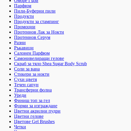
Омбре Гъби
Парфюм
Пили-Буферни пили
Продукти
Продукти за стампинг
Промоции
Протеинов Лак за Нокти
Протеинов Серум
Разни
Ръкавици
Салонен Парфюм
Самонивелиращи гелове
Скраб за тяло Shea Sugar Body Scrub
Соли за вана
Стикери за нокти
Сухи цветя
Течен сапун
Трансферни фолиа
Уреди
Финиш топ за гел
Форми за изграждане
Цветни акрилни пудри
Цветни гелове
Цветове Gel Brushes
Четки