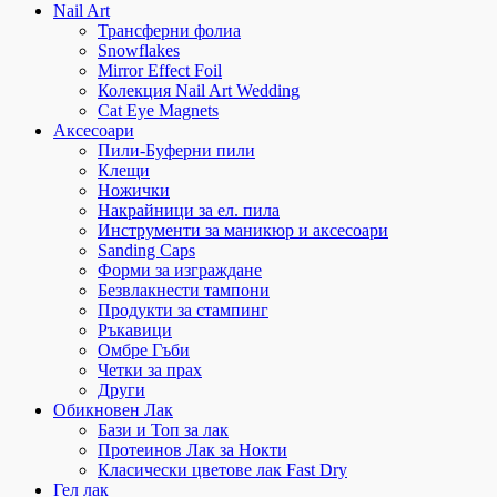
Nail Art
Трансферни фолиа
Snowflakes
Mirror Effect Foil
Колекция Nail Art Wedding
Cat Eye Magnets
Аксесоари
Пили-Буферни пили
Клещи
Ножички
Накрайници за ел. пила
Инструменти за маникюр и аксесоари
Sanding Caps
Форми за изграждане
Безвлакнести тампони
Продукти за стампинг
Ръкавици
Омбре Гъби
Четки за прах
Други
Обикновен Лак
Бази и Топ за лак
Протеинов Лак за Нокти
Класически цветове лак Fast Dry
Гел лак