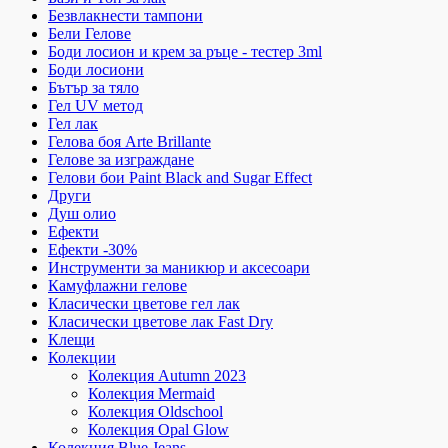
Безвлакнести тампони
Бели Гелове
Боди лосион и крем за ръце - тестер 3ml
Боди лосиони
Бътър за тяло
Гел UV метод
Гел лак
Гелова боя Arte Brillante
Гелове за изграждане
Гелови бои Paint Black and Sugar Effect
Други
Душ олио
Ефекти
Ефекти -30%
Инструменти за маникюр и аксесоари
Камуфлажни гелове
Класически цветове гел лак
Класически цветове лак Fast Dry
Клещи
Колекции
Колекция Autumn 2023
Колекция Mermaid
Колекция Oldschool
Колекция Opal Glow
Колекция Blue Jeans