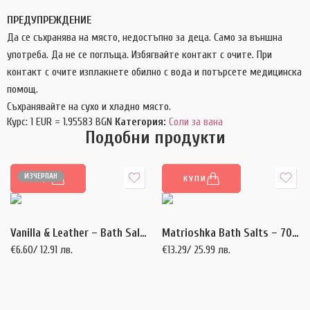
ПРЕДУПРЕЖДЕНИЕ
Да се съхранява на място, недостъпно за деца. Само за външна
употреба. Да не се поглъща. Избягвайте контакт с очите. При
контакт с очите изплакнете обилно с вода и потърсете медицинска
помощ.
Съхранявайте на сухо и хладно място.
Курс: 1 EUR = 1.95583 BGN
Категория:
Соли за вана
Подобни продукти
ИЗЧЕРПАН
ОЩЕ
КУПИ
Vanilla & Leather – Bath Salts – 100 гр.
Matrioshka Bath Salts – 700 гр.
€
6.60
/ 12.91 лв.
€
13.29
/ 25.99 лв.