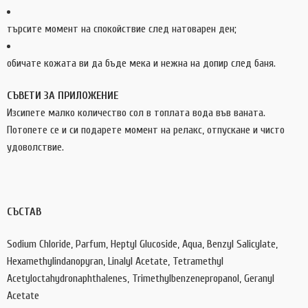
търсите момент на спокойствие след натоварен ден;
обичате кожата ви да бъде мека и нежна на допир след баня.
СЪВЕТИ ЗА ПРИЛОЖЕНИЕ
Изсипете малко количество сол в топлата вода във ваната.
Потопете се и си подарете момент на релакс, отпускане и чисто
удоволствие.
СЪСТАВ
Sodium Chloride, Parfum, Heptyl Glucoside, Aqua, Benzyl Salicylate,
Hexamethylindanopyran, Linalyl Acetate, Tetramethyl
Acetyloctahydronaphthalenes, Trimethylbenzenepropanol, Geranyl
Acetate