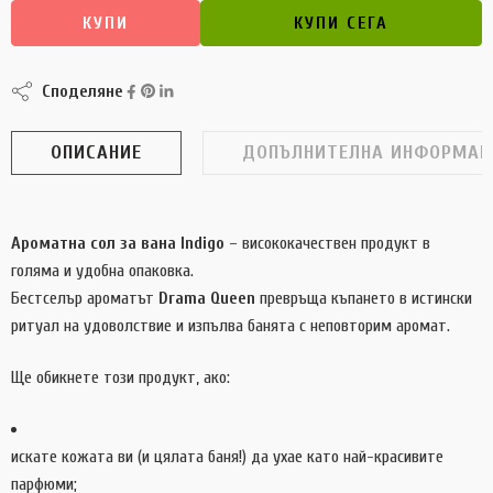
КУПИ
КУПИ СЕГА
Споделяне
ОПИСАНИЕ
ДОПЪЛНИТЕЛНА ИНФОРМАЦ
Ароматна сол за вана Indigo
– висококачествен продукт в
голяма и удобна опаковка.
Бестселър ароматът
Drama Queen
превръща къпането в истински
ритуал на удоволствие и изпълва банята с неповторим аромат.
Ще обикнете този продукт, ако:
искате кожата ви (и цялата баня!) да ухае като най-красивите
парфюми;