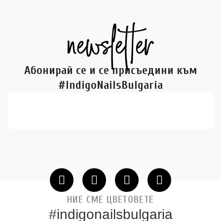
Абонирай се и се присъедини към
#IndigoNailsBulgaria
НИЕ СМЕ ЦВЕТОВЕТЕ
#indigonailsbulgaria