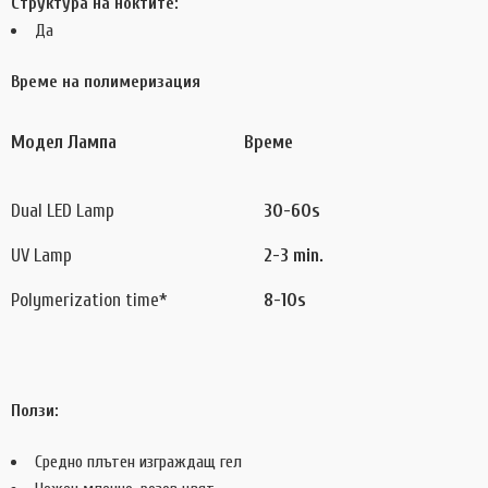
Структура на ноктите:
Да
Време на полимеризация
Модел Лампа
Време
Dual LED Lamp
30-60s
UV Lamp
2-3
min.
Polymerization time*
8-10s
Ползи:
Средно плътен изграждащ гел