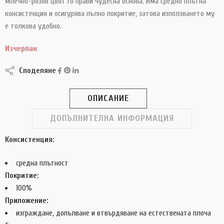
млечно-розов цвят го прави чудесна основа. Има средно плътна
консистенция и осигурява пълно покритие, затова използването му
е толкова удобно.
Изчерпан
Споделяне
ОПИСАНИЕ
ДОПЪЛНИТЕЛНА ИНФОРМАЦИЯ
Консистенция:
средна плътност
Покритие:
100%
Приложение:
изграждане, допълване и втвърдяване на естествената плоча