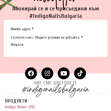
Абонирай се и се присъедини към
#IndigoNailsBulgaria
Section
Имейл адрес
*
Съгласен съм с
Общите условия
на уебсайта.
*
Изпрати
НИЕ СМЕ ЦВЕТОВЕТЕ
#indigonailsbulgaria
ПРОДУКТИ
Indigo Home SPA