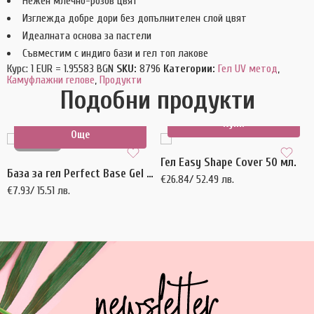
Нежен млечно-розов цвят
Изглежда добре дори без допълнителен слой цвят
Идеалната основа за пастели
Съвместим с индиго бази и гел топ лакове
Курс: 1 EUR = 1.95583 BGN
SKU:
8796
Категории:
Гел UV метод
,
Камуфлажни гелове
,
Продукти
Подобни продукти
Купи
Още
ИЗЧЕРПАН
Гел Easy Shape Cover 50 мл.
База за гел Perfect Base Gel Brush 5 мл.
€
26.84
/ 52.49 лв.
€
7.93
/ 15.51 лв.