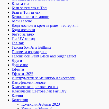
База за гел
Бази за гел лак и Топ
Бази и Топ за лак
Безвлакнести тампони
Бели Гелове
Боди лосион и крем за ръце - тестер 3ml
Боди лосиони
Бътър за тяло
Гел UV метод
Гел лак
Гелова боя Arte Brillante
Гелове за изграждане
Гелови бои Paint Black and Sugar Effect
Други
Душ олио
Ефекти
Ефекти -30%
Инструменти за маникюр и аксесоари
Камуфлажни гелове
Класически цветове гел лак
Класически цветове лак Fast Dry
Клещи
Колекции
Колекция Autumn 2023
Колекция Mermaid