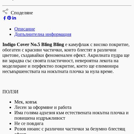
Споделяне
Описание
Допълнителна информация
Indigo Cover No.5 Bling Bling
е камуфлаж с високо покритие,
обогатен с красиви частички, които блестят в различни
цветове, създавайки феноменален ефект. Акрилната пудра ще
ви зарадва със своята пластичност, невероятна лекота на
моделиране и перфектно покритие, което ще елиминира
несъвършенствата на нокътната плочка за нула време.
ПОЛЗИ
Мек, ковък
Лесен за оформяне и работа
Има голяма адхезия към естествената нокътна плочка и
повишена издръжливост
Не се повдига
Розов нюанс с различни частички за безумно блестящ