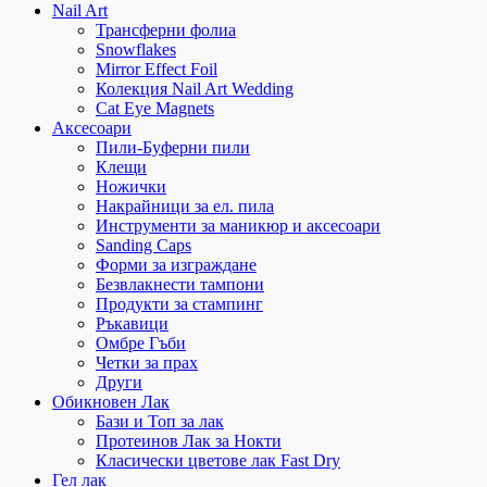
Nail Art
Трансферни фолиа
Snowflakes
Mirror Effect Foil
Колекция Nail Art Wedding
Cat Eye Magnets
Аксесоари
Пили-Буферни пили
Клещи
Ножички
Накрайници за ел. пила
Инструменти за маникюр и аксесоари
Sanding Caps
Форми за изграждане
Безвлакнести тампони
Продукти за стампинг
Ръкавици
Омбре Гъби
Четки за прах
Други
Обикновен Лак
Бази и Топ за лак
Протеинов Лак за Нокти
Класически цветове лак Fast Dry
Гел лак