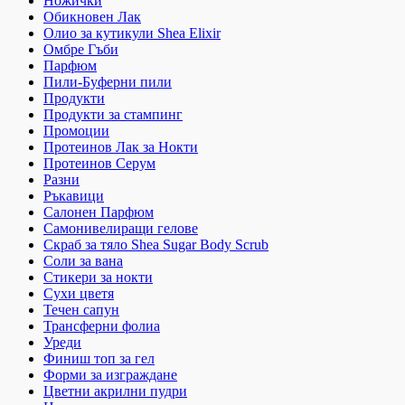
Ножички
Обикновен Лак
Олио за кутикули Shea Elixir
Омбре Гъби
Парфюм
Пили-Буферни пили
Продукти
Продукти за стампинг
Промоции
Протеинов Лак за Нокти
Протеинов Серум
Разни
Ръкавици
Салонен Парфюм
Самонивелиращи гелове
Скраб за тяло Shea Sugar Body Scrub
Соли за вана
Стикери за нокти
Сухи цветя
Течен сапун
Трансферни фолиа
Уреди
Финиш топ за гел
Форми за изграждане
Цветни акрилни пудри