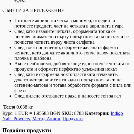
ефект
СЪВЕТИ ЗА ПРИЛОЖЕНИЕ
Потопете акрилната четка в мономер, отцедете и
потопете предната част на четката в акрилната пудра
След като извадите четката, оформената топка се
поставя внимателно върху повърхността на нокътя и се
почиства четката върху чиста салфетка
След това постепенно, оформете желаната форма с
четката, като движите акрилното топче върху нокътната
плочка и шаблона
Ако е необходимо, добавете още едно топче с четката от
продукта и оформете перфектно удължения нокът
След като е оформена ноктопластиката изчакайте,
докато материалът се втвърди и повърхността стане
сатенено-матова и тогава обработете формата с пила или
фреза
След пилене отстранете праха и нанесете топ за гел
Тегло
0.038 кг
Курс: 1 EUR = 1.95583 BGN
SKU:
8783
Категории:
Indigo
Nails Powders
,
Метод Акрил
,
Продукти
Подобни продукти