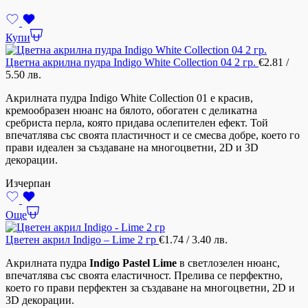
Купи
Цветна акрилна пудра Indigo White Collection 04 2 гр.
€
2.81
/
5.50 лв.
Акрилната пудра Indigo White Collection 01 е красив,
кремообразен нюанс на бялото, обогатен с деликатна
сребриста перла, която придава ослепителен ефект. Той
впечатлява със своята пластичност и се смесва добре, което го
прави идеален за създаване на многоцветни, 2D и 3D
декорации.
Изчерпан
Още
Цветен акрил Indigo – Lime 2 гр
€
1.74
/ 3.40 лв.
Акрилната пудра
Indigo Pastel Lime
в светлозелен нюанс,
впечатлява със своята еластичност. Прелива се перфектно,
което го прави перфектен за създаване на многоцветни, 2D и
3D декорации.