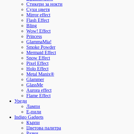
Стикери за нокти
Сухи цветя
Mirror effect
Flash Effect
Bling
Wow! Effect
Princess
GlammaMia!
Smoke Powder
Mermaid Effect
Snow Effect
Pixel Effect
Holo Effect
Metal Manix®
Glammer
GlassMe
Aurora effect
Flame Effect
Уреди
Лампи
E-пили
Indigo Gadgets
Кърпи
Цветова палитра
Разни