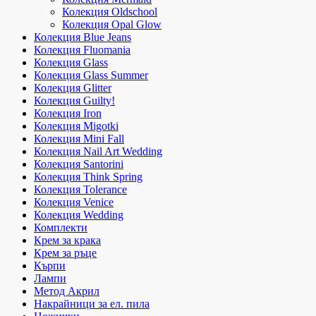
Колекция Oldschool
Колекция Opal Glow
Колекция Blue Jeans
Колекция Fluomania
Колекция Glass
Колекция Glass Summer
Колекция Glitter
Колекция Guilty!
Колекция Iron
Колекция Migotki
Колекция Mini Fall
Колекция Nail Art Wedding
Колекция Santorini
Колекция Think Spring
Колекция Tolerance
Колекция Venice
Колекция Wedding
Комплекти
Крем за крака
Крем за ръце
Кърпи
Лампи
Метод Акрил
Накрайници за ел. пила