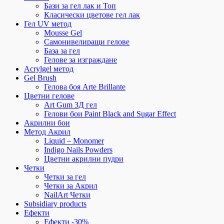
Бази за гел лак и Топ
Класически цветове гел лак
Гел UV метод
Mousse Gel
Самонивелиращи гелове
База за гел
Гелове за изграждане
Acrylgel метод
Gel Brush
Гелова боя Arte Brillante
Цветни гелове
Art Gum 3Д гел
Гелови бои Paint Black and Sugar Effect
Акрилни бои
Метод Акрил
Liquid – Monomer
Indigo Nails Powders
Цветни акрилни пудри
Четки
Четки за гел
Четки за Акрил
NailArt Четки
Subsidiary products
Ефекти
Ефекти -30%