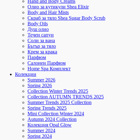
Hand and Body Creams
Олио за кутикули Shea Elixir
Body and Hair Mists
Скраб за тяло Shea Sugar Body Scrub
Body Oils
Душ олио
Течен сапун
Соли за вана
Бътър за тяло
Крем за крака
Парфюм
Салонен Парфюм
Home Spa Комплект
Колекции
Summer 2026
Spring 2026
Collection Winter Trends 2025
Collection AUTUMN TRENDS 2025
Summer Trends 2025 Collection
Spring Trends 2025
Mini Collection Winter 2024
Autumn 2024 Collection
Колекция Opal Glow
Summer 2024
Spring 2024