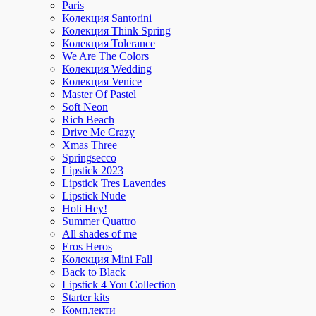
Paris
Колекция Santorini
Колекция Think Spring
Колекция Tolerance
We Are The Colors
Колекция Wedding
Колекция Venice
Master Of Pastel
Soft Neon
Rich Beach
Drive Me Crazy
Xmas Three
Springsecco
Lipstick 2023
Lipstick Tres Lavendes
Lipstick Nude
Holi Hey!
Summer Quattro
All shades of me
Eros Heros
Колекция Mini Fall
Back to Black
Lipstick 4 You Collection
Starter kits
Комплекти