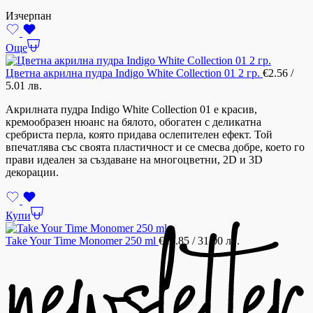
Изчерпан
Още
Цветна акрилна пудра Indigo White Collection 01 2 гр.
€
2.56
/
5.01 лв.
Акрилната пудра Indigo White Collection 01 е красив,
кремообразен нюанс на бялото, обогатен с деликатна
сребриста перла, която придава ослепителен ефект. Той
впечатлява със своята пластичност и се смесва добре, което го
прави идеален за създаване на многоцветни, 2D и 3D
декорации.
Купи
Take Your Time Monomer 250 ml
€
15.85
/ 31.00 лв.