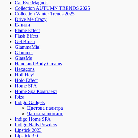
Cat Eye Magnets
Collection AUTUMN TRENDS 2025
Collection Winter Trends 2025
Drive Me Crazy
E-пили
Flame Effect
Flash Effect
Gel Brush
GlammaMia!
Glammer
GlassMe
Hand and Body Creams
Hexagons
Holi Hey!
Holo Effect
Home SPA
Home Spa Комплект
Ibiza
Indigo Gadgets
Цветова палитра
Чанти за шопинг
Indigo Home SPA
Indigo Nails Powders
Lipstick 2023
Lipstick 3.0