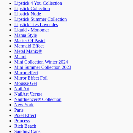
Lipstick 4 You Collection
Lipstick Collection
Lipstick Nude
Lipstick Summer Collection
Lipstick Tres Lavendes
Liquid - Monomer
Mama Style
Master Of Pastel
Mermaid Effect
Metal Manix®
Miami
Mini Collection Winter 2024
Mini Summer Collection 2023
Mirror effect
Mirror Effect Foil
Mousse Gel
Nail Art
NailArt Четки
Nailfluencer® Collection
New York
Paris
Pixel Effect
Princess
Rich Beach
Sanding Caps