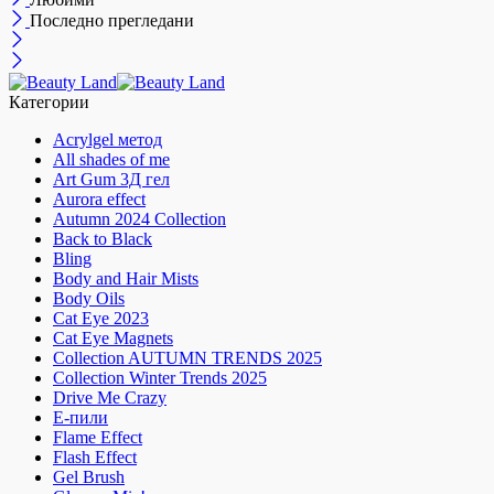
Последно прегледани
Категории
Acrylgel метод
All shades of me
Art Gum 3Д гел
Aurora effect
Autumn 2024 Collection
Back to Black
Bling
Body and Hair Mists
Body Oils
Cat Eye 2023
Cat Eye Magnets
Collection AUTUMN TRENDS 2025
Collection Winter Trends 2025
Drive Me Crazy
E-пили
Flame Effect
Flash Effect
Gel Brush