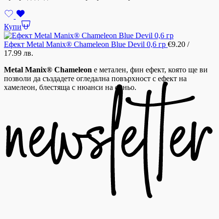
Купи
Ефект Metal Manix® Chameleon Blue Devil 0,6 гр
€
9.20
/
17.99 лв.
Metal Manix® Chameleon
е метален, фин ефект, която ще ви
позволи да създадете огледална повърхност с ефект на
хамелеон, блестяща с нюанси на синьо.