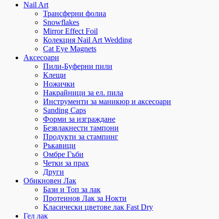
Nail Art
Трансферни фолиа
Snowflakes
Mirror Effect Foil
Колекция Nail Art Wedding
Cat Eye Magnets
Аксесоари
Пили-Буферни пили
Клещи
Ножички
Накрайници за ел. пила
Инструменти за маникюр и аксесоари
Sanding Caps
Форми за изграждане
Безвлакнести тампони
Продукти за стампинг
Ръкавици
Омбре Гъби
Четки за прах
Други
Обикновен Лак
Бази и Топ за лак
Протеинов Лак за Нокти
Класически цветове лак Fast Dry
Гел лак