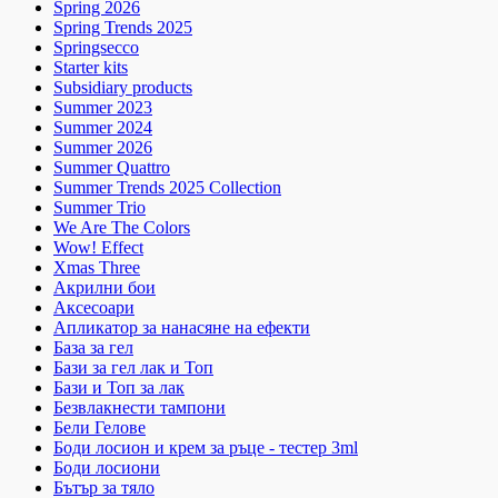
Spring 2026
Spring Trends 2025
Springsecco
Starter kits
Subsidiary products
Summer 2023
Summer 2024
Summer 2026
Summer Quattro
Summer Trends 2025 Collection
Summer Trio
We Are The Colors
Wow! Effect
Xmas Three
Акрилни бои
Аксесоари
Апликатор за нанасяне на ефекти
База за гел
Бази за гел лак и Топ
Бази и Топ за лак
Безвлакнести тампони
Бели Гелове
Боди лосион и крем за ръце - тестер 3ml
Боди лосиони
Бътър за тяло