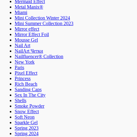
Mermaid Effect
Metal Manix®
Miami
Mini Collection Winter 2024
Mini Summer Collection 2023
Mirror effect
Mirror Effect Foil
Mousse Gel
Nail Art
NailArt Четки
Nailfluencer® Collection
New York
Paris
Pixel Effect
Princess
Rich Beach
Sanding Caps
Sex In The City
Shells
Smoke Powder
Snow Effect
Soft Neon
Sparkle Gel
Spring 2023
Spring 2024