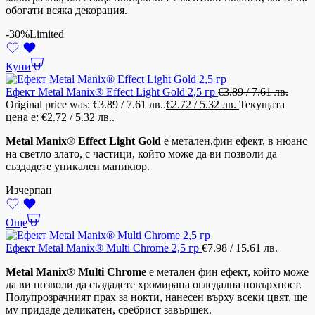
обогати всяка декорация.
-30%
Limited
Купи
Ефект Metal Manix® Effect Light Gold 2,5 гр
€
3.89
/ 7.61 лв.
Original price was: €3.89 / 7.61 лв..
€
2.72
/ 5.32 лв.
Текущата
цена е: €2.72 / 5.32 лв..
Metal Manix® Effect Light Gold
е метален,фин ефект, в нюанс
на светло злато, с частици, който може да ви позволи да
създадете уникален маникюр.
Изчерпан
Още
Ефект Metal Manix® Multi Chrome 2,5 гр
€
7.98
/ 15.61 лв.
Metal Manix® Multi Chrome
е метален фин ефект, който може
да ви позволи да създадете хромирана огледална повърхност.
Полупрозрачният прах за нокти, нанесен върху всеки цвят, ще
му придаде деликатен, сребрист завършек.