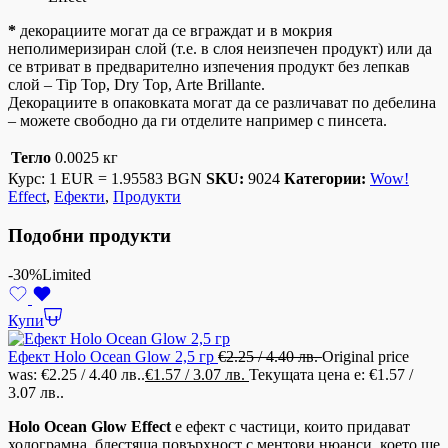
*
декорациите могат да се вграждат и в мокрия
неполимеризиран слой (т.е. в слоя неизпечен продукт) или да
се втриват в предварително изпечения продукт без лепкав
слой – Tip Top, Dry Top, Arte Brillante.
Декорациите в опаковката могат да се различават по дебелина
– можете свободно да ги отделите например с пинсета.
Тегло
0.0025 кг
Курс: 1 EUR = 1.95583 BGN
SKU:
9024
Категории:
Wow!
Effect
,
Ефекти
,
Продукти
Подобни продукти
-30%
Limited
Купи
Ефект Holo Ocean Glow 2,5 гр
€
2.25
/ 4.40 лв.
Original price
was: €2.25 / 4.40 лв..
€
1.57
/ 3.07 лв.
Текущата цена е: €1.57 /
3.07 лв..
Holo Ocean Glow Effect
е ефект с частици, които придават
холограмна, блестяща повърхност с ментови нюанси, което ще