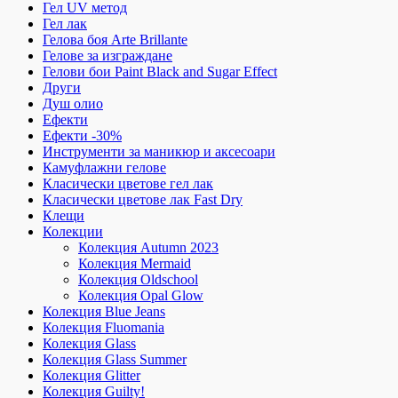
Гел UV метод
Гел лак
Гелова боя Arte Brillante
Гелове за изграждане
Гелови бои Paint Black and Sugar Effect
Други
Душ олио
Ефекти
Ефекти -30%
Инструменти за маникюр и аксесоари
Камуфлажни гелове
Класически цветове гел лак
Класически цветове лак Fast Dry
Клещи
Колекции
Колекция Autumn 2023
Колекция Mermaid
Колекция Oldschool
Колекция Opal Glow
Колекция Blue Jeans
Колекция Fluomania
Колекция Glass
Колекция Glass Summer
Колекция Glitter
Колекция Guilty!