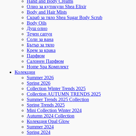
Hand and Body Creams
Олио за кутикули Shea Elixir
Body and Hair Mists
Скраб за тяло Shea Sugar Body Scrub
Body Oils
Душ олио
Течен сапун
Соли за вана
Бътър за тяло
Крем за крака
Парфюм
Салонен Парфюм
Home Spa Комплект
Колекции
Summer 2026
Spring 2026
Collection Winter Trends 2025
Collection AUTUMN TRENDS 2025
Summer Trends 2025 Collection
Spring Trends 2025
Mini Collection Winter 2024
Autumn 2024 Collection
Колекция Opal Glow
Summer 2024
Spring 2024