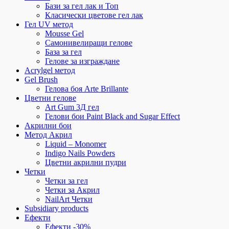
Бази за гел лак и Топ
Класически цветове гел лак
Гел UV метод
Mousse Gel
Самонивелиращи гелове
База за гел
Гелове за изграждане
Acrylgel метод
Gel Brush
Гелова боя Arte Brillante
Цветни гелове
Art Gum 3Д гел
Гелови бои Paint Black and Sugar Effect
Акрилни бои
Метод Акрил
Liquid – Monomer
Indigo Nails Powders
Цветни акрилни пудри
Четки
Четки за гел
Четки за Акрил
NailArt Четки
Subsidiary products
Ефекти
Ефекти -30%