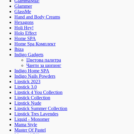
GlammaMia!
Glammer
GlassMe
Hand and Body Creams
Hexagons
Holi Hey!
Holo Effect
Home SPA
Home Spa Комплект
Ibiza
Indigo Gadgets
Цветова палитра
Чанти за шопинг
Indigo Home SPA
Indigo Nails Powders
Lipstick 2023
Lipstick 3.0
Lipstick 4 You Collection
Lipstick Collection
Lipstick Nude
Lipstick Summer Collection
Lipstick Tres Lavendes
Liquid - Monomer
Mama Style
Master Of Pastel