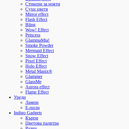
Стикери за нокти
Сухи цветя
Mirror effect
Flash Effect
Bling
Wow! Effect
Princess
GlammaMia!
Smoke Powder
Mermaid Effect
Snow Effect
Pixel Effect
Holo Effect
Metal Manix®
Glammer
GlassMe
Aurora effect
Flame Effect
Уреди
Лампи
E-пили
Indigo Gadgets
Кърпи
Цветова палитра
Разни