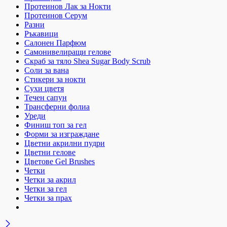
Протеинов Лак за Нокти
Протеинов Серум
Разни
Ръкавици
Салонен Парфюм
Самонивелиращи гелове
Скраб за тяло Shea Sugar Body Scrub
Соли за вана
Стикери за нокти
Сухи цветя
Течен сапун
Трансферни фолиа
Уреди
Финиш топ за гел
Форми за изграждане
Цветни акрилни пудри
Цветни гелове
Цветове Gel Brushes
Четки
Четки за акрил
Четки за гел
Четки за прах