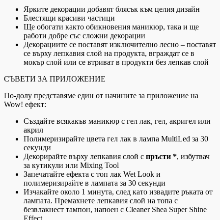
Ярките декорации добавят блясък към целия дизайн
Блестящи красиви частици
Ще обогати както обикновения маникюр, така и ще
работи добре със сложни декорации
Декорациите се поставят изключително лесно – поставят
се върху лепкавия слой на продукта, вграждат се в
мокър слой или се втриват в продукти без лепкав слой
СЪВЕТИ ЗА ПРИЛОЖЕНИЕ
По-долу представяме един от начините за приложение на
Wow! ефект:
Създайте всякакъв маникюр с гел лак, гел, акригел или
акрил
Полимеризирайте цвета гел лак в лампа MultiLed за 30
секунди
Декорирайте върху лепкавия слой с
пръсти *
, избутвач
за кутикули или Mixing Tool
Запечатайте ефекта с топ лак Wet Look и
полимеризирайте в лампата за 30 секунди
Изчакайте около 1 минута, след като извадите ръката от
лампата. Премахнете лепкавия слой на топа с
безвлакнест тампон, напоен с Cleaner Shea Super Shine
Effect