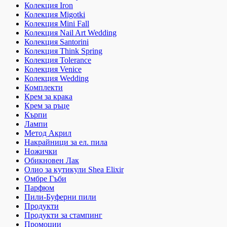
Колекция Iron
Колекция Migotki
Колекция Mini Fall
Колекция Nail Art Wedding
Колекция Santorini
Колекция Think Spring
Колекция Tolerance
Колекция Venice
Колекция Wedding
Комплекти
Крем за крака
Крем за ръце
Кърпи
Лампи
Метод Акрил
Накрайници за ел. пила
Ножички
Обикновен Лак
Олио за кутикули Shea Elixir
Омбре Гъби
Парфюм
Пили-Буферни пили
Продукти
Продукти за стампинг
Промоции