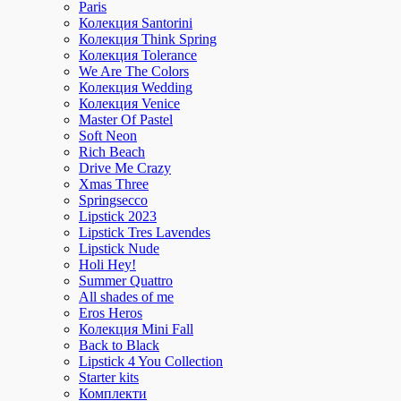
Paris
Колекция Santorini
Колекция Think Spring
Колекция Tolerance
We Are The Colors
Колекция Wedding
Колекция Venice
Master Of Pastel
Soft Neon
Rich Beach
Drive Me Crazy
Xmas Three
Springsecco
Lipstick 2023
Lipstick Tres Lavendes
Lipstick Nude
Holi Hey!
Summer Quattro
All shades of me
Eros Heros
Колекция Mini Fall
Back to Black
Lipstick 4 You Collection
Starter kits
Комплекти