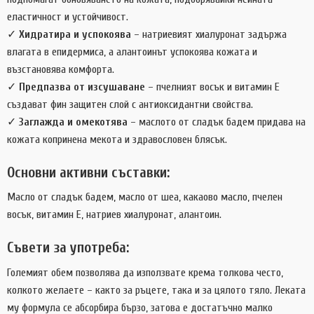
еластичност и устойчивост.
✓
Хидратира и успокоява
– натриевият хиалуронат задържа
влагата в епидермиса, а алантоинът успокоява кожата и
възстановява комфорта.
✓
Предпазва от изсушаване
– пчелният восък и витамин Е
създават фин защитен слой с антиоксидантни свойства.
✓
Заглажда и омекотява
– маслото от сладък бадем придава на
кожата копринена мекота и здравословен блясък.
Основни активни съставки:
Масло от сладък бадем, масло от шеа, какаово масло, пчелен
восък, витамин Е, натриев хиалуронат, алантоин.
Съвети за употреба:
Големият обем позволява да използвате крема толкова често,
колкото желаете – както за ръцете, така и за цялото тяло. Леката
му формула се абсорбира бързо, затова е достатъчно малко