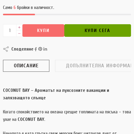
Само
6
бройки в наличност.
КУПИ
КУПИ СЕГА
Споделяне
ОПИСАНИЕ
ДОПЪЛНИТЕЛНА ИНФОРМАЦ
COCONUT BAY – Ароматът на луксозните ваканции и
залязващото слънце
Когато спокойствието на океана срещне топлината на пясъка – това
ухае на
COCONUT BAY
.
Началото е като глътка свеж морски бриз: цитрусов дует от