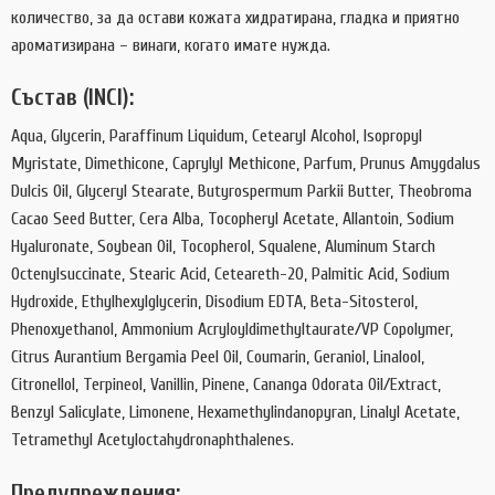
количество, за да остави кожата хидратирана, гладка и приятно
ароматизирана – винаги, когато имате нужда.
Състав (INCI):
Aqua, Glycerin, Paraffinum Liquidum, Cetearyl Alcohol, Isopropyl
Myristate, Dimethicone, Caprylyl Methicone, Parfum, Prunus Amygdalus
Dulcis Oil, Glyceryl Stearate, Butyrospermum Parkii Butter, Theobroma
Cacao Seed Butter, Cera Alba, Tocopheryl Acetate, Allantoin, Sodium
Hyaluronate, Soybean Oil, Tocopherol, Squalene, Aluminum Starch
Octenylsuccinate, Stearic Acid, Ceteareth-20, Palmitic Acid, Sodium
Hydroxide, Ethylhexylglycerin, Disodium EDTA, Beta-Sitosterol,
Phenoxyethanol, Ammonium Acryloyldimethyltaurate/VP Copolymer,
Citrus Aurantium Bergamia Peel Oil, Coumarin, Geraniol, Linalool,
Citronellol, Terpineol, Vanillin, Pinene, Cananga Odorata Oil/Extract,
Benzyl Salicylate, Limonene, Hexamethylindanopyran, Linalyl Acetate,
Tetramethyl Acetyloctahydronaphthalenes.
Предупреждения: