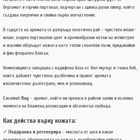
бергамот и горчив портокал, подчертан с щипка розов пипер, който
създава енергично и сияйно първо впечатление.
В сърцето на аромата се разгръща екзотичен рай – чувствен иланг-
иланг, озарен портокалов цвят и кремообразни нотки на хелиотроп
и жасмин обгръщат кожата като топли слънчеви лъчи, придавайки
ѝ фин флорален блясък.
Композицията завършва с кадифена база от бял мускус и тонка боб,
които добавят чувствена дълбочина и правят аромата
изключително дълготраен, мек и успокояващ.
Coconut Bay
– аромат, който ви пренася в райски залив и възпява
момента на блажена релаксация и абсолютна свобода.
Как действа върху кожата:
✓
Подхранва и регенерира
– маслата от шеа и какао
подпомагат обновяването на кожата, подобрявайки нейната