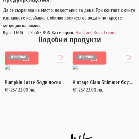
Да се съхранява на място, недостъпно за деца. При контакт с очите
изплакнете незабавно с обилно количество вода и потърсете
медицинска помощ.
Курс: 1 EUR = 1.95583 BGN
Категория:
Hand and Body Creams
Подобни продукти
ИЗЧЕРПАН
ИЗЧЕРПАН
ОЩЕ
ОЩЕ
Pumpkin Latte боди лосион 300 мл.
Vintage Glam Shimmer боди лосион 300 мл.
€
11.25
/ 22.00 лв.
€
11.25
/ 22.00 лв.