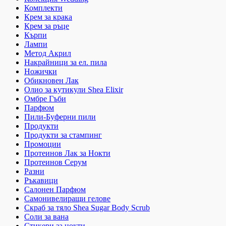
Комплекти
Крем за крака
Крем за ръце
Кърпи
Лампи
Метод Акрил
Накрайници за ел. пила
Ножички
Обикновен Лак
Олио за кутикули Shea Elixir
Омбре Гъби
Парфюм
Пили-Буферни пили
Продукти
Продукти за стампинг
Промоции
Протеинов Лак за Нокти
Протеинов Серум
Разни
Ръкавици
Салонен Парфюм
Самонивелиращи гелове
Скраб за тяло Shea Sugar Body Scrub
Соли за вана
Стикери за нокти