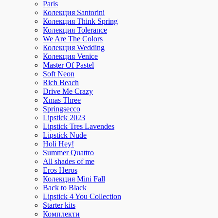
Paris
Колекция Santorini
Колекция Think Spring
Колекция Tolerance
We Are The Colors
Колекция Wedding
Колекция Venice
Master Of Pastel
Soft Neon
Rich Beach
Drive Me Crazy
Xmas Three
Springsecco
Lipstick 2023
Lipstick Tres Lavendes
Lipstick Nude
Holi Hey!
Summer Quattro
All shades of me
Eros Heros
Колекция Mini Fall
Back to Black
Lipstick 4 You Collection
Starter kits
Комплекти