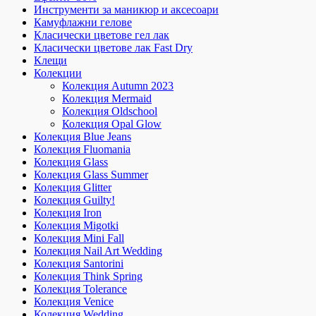
Инструменти за маникюр и аксесоари
Камуфлажни гелове
Класически цветове гел лак
Класически цветове лак Fast Dry
Клещи
Колекции
Колекция Autumn 2023
Колекция Mermaid
Колекция Oldschool
Колекция Opal Glow
Колекция Blue Jeans
Колекция Fluomania
Колекция Glass
Колекция Glass Summer
Колекция Glitter
Колекция Guilty!
Колекция Iron
Колекция Migotki
Колекция Mini Fall
Колекция Nail Art Wedding
Колекция Santorini
Колекция Think Spring
Колекция Tolerance
Колекция Venice
Колекция Wedding