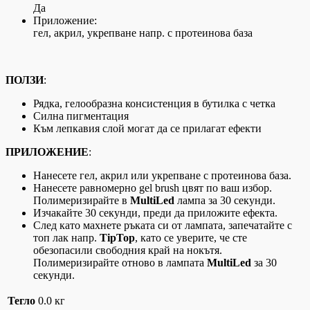
Да
Приложение:
гел, акрил, укрепване напр. с протеинова база
ПОЛЗИ
:
Рядка, гелообразна консистенция в бутилка с четка
Силна пигментация
Към лепкавия слой могат да се прилагат ефекти
ПРИЛОЖЕНИЕ
:
Нанесете гел, акрил или укрепване с протеинова база.
Нанесете равномерно gel brush цвят по ваш избор.
Полимеризирайте в
MultiLed
лампа за 30 секунди.
Изчакайте 30 секунди, преди да приложите ефекта.
След като махнете ръката си от лампата, запечатайте с
топ лак напр.
TipTop
, като се уверите, че сте
обезопасили свободния край на нокътя.
Полимеризирайте отново в лампата
MultiLed
за 30
секунди.
Тегло
0.0 кг