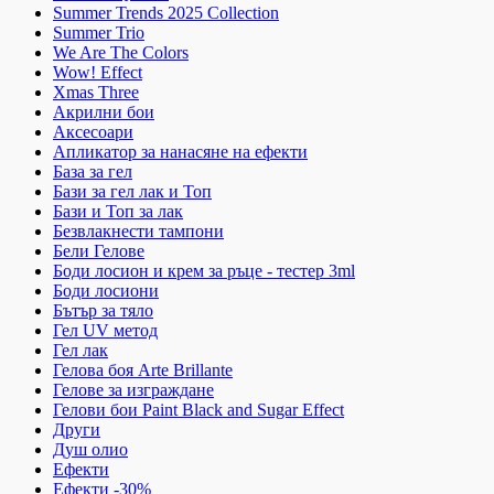
Summer Trends 2025 Collection
Summer Trio
We Are The Colors
Wow! Effect
Xmas Three
Акрилни бои
Аксесоари
Апликатор за нанасяне на ефекти
База за гел
Бази за гел лак и Топ
Бази и Топ за лак
Безвлакнести тампони
Бели Гелове
Боди лосион и крем за ръце - тестер 3ml
Боди лосиони
Бътър за тяло
Гел UV метод
Гел лак
Гелова боя Arte Brillante
Гелове за изграждане
Гелови бои Paint Black and Sugar Effect
Други
Душ олио
Ефекти
Ефекти -30%