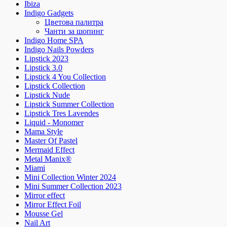
Ibiza
Indigo Gadgets
Цветова палитра
Чанти за шопинг
Indigo Home SPA
Indigo Nails Powders
Lipstick 2023
Lipstick 3.0
Lipstick 4 You Collection
Lipstick Collection
Lipstick Nude
Lipstick Summer Collection
Lipstick Tres Lavendes
Liquid - Monomer
Mama Style
Master Of Pastel
Mermaid Effect
Metal Manix®
Miami
Mini Collection Winter 2024
Mini Summer Collection 2023
Mirror effect
Mirror Effect Foil
Mousse Gel
Nail Art