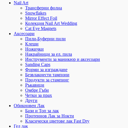
Nail Art
Трансферни фолиа
Snowflakes
Mirror Effect Foil
Колекция Nail Art Wedding
Cat Eye Magnets
Аксесоари
Пили-Буферни пили
Клещи
Ножички
Накрайници за ел. пила
Инструменти за маникюр и аксесоари
Sanding Caps
Форми за изграждане
Безвлакнести тампони
Продукти за стампинг
Ръкавици
Омбре Гъби
Четки за прах
Други
Обикновен Лак
Бази и Топ за лак
Протеинов Лак за Нокти
Класически цветове лак Fast Dry
Гел лак