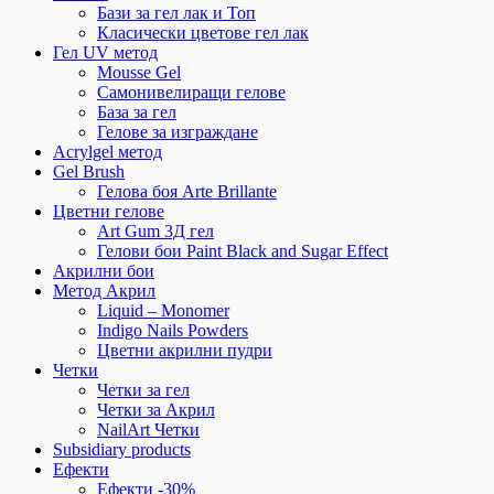
Бази за гел лак и Топ
Класически цветове гел лак
Гел UV метод
Mousse Gel
Самонивелиращи гелове
База за гел
Гелове за изграждане
Acrylgel метод
Gel Brush
Гелова боя Arte Brillante
Цветни гелове
Art Gum 3Д гел
Гелови бои Paint Black and Sugar Effect
Акрилни бои
Метод Акрил
Liquid – Monomer
Indigo Nails Powders
Цветни акрилни пудри
Четки
Четки за гел
Четки за Акрил
NailArt Четки
Subsidiary products
Ефекти
Ефекти -30%