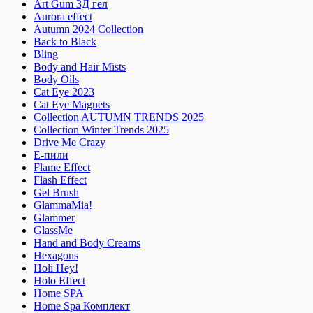
Art Gum 3Д гел
Aurora effect
Autumn 2024 Collection
Back to Black
Bling
Body and Hair Mists
Body Oils
Cat Eye 2023
Cat Eye Magnets
Collection AUTUMN TRENDS 2025
Collection Winter Trends 2025
Drive Me Crazy
E-пили
Flame Effect
Flash Effect
Gel Brush
GlammaMia!
Glammer
GlassMe
Hand and Body Creams
Hexagons
Holi Hey!
Holo Effect
Home SPA
Home Spa Комплект