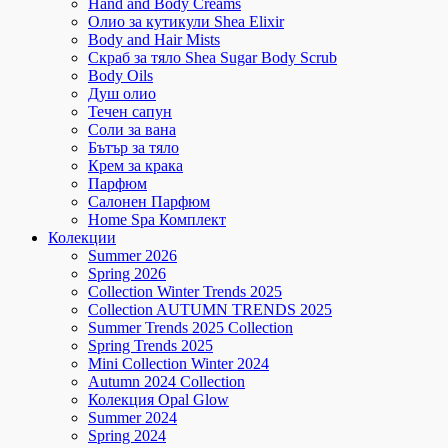
Hand and Body Creams
Олио за кутикули Shea Elixir
Body and Hair Mists
Скраб за тяло Shea Sugar Body Scrub
Body Oils
Душ олио
Течен сапун
Соли за вана
Бътър за тяло
Крем за крака
Парфюм
Салонен Парфюм
Home Spa Комплект
Колекции
Summer 2026
Spring 2026
Collection Winter Trends 2025
Collection AUTUMN TRENDS 2025
Summer Trends 2025 Collection
Spring Trends 2025
Mini Collection Winter 2024
Autumn 2024 Collection
Колекция Opal Glow
Summer 2024
Spring 2024