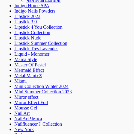
Чанти за шопинг
Indigo Home SPA
Indigo Nails Powders
Lipstick 2023
Lipstick 3.0
Lipstick 4 You Collection
Lipstick Collection
Lipstick Nude
Lipstick Summer Collection
Lipstick Tres Lavendes
Liquid - Monomer
Mama Style
Master Of Pastel
Mermaid Effect
Metal Manix®
Miami
Mini Collection Winter 2024
Mini Summer Collection 2023
Mirror effect
Mirror Effect Foil
Mousse Gel
Nail Art
NailArt Четки
Nailfluencer® Collection
New York