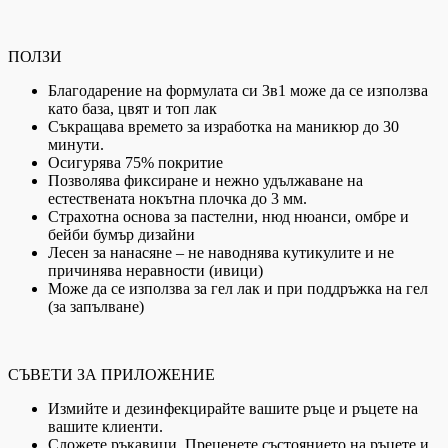
ПОЛЗИ
Благодарение на формулата си 3в1 може да се използва
като база, цвят и топ лак
Съкращава времето за изработка на маникюр до 30
минути.
Осигурява 75% покритие
Позволява фиксиране и нежно удължаване на
естествената нокътна плочка до 3 мм.
Страхотна основа за пастелни, нюд нюанси, омбре и
бейби бумър дизайни
Лесен за нанасяне – не наводнява кутикулите и не
причинява неравности (ивици)
Може да се използва за гел лак и при поддръжка на гел
(за запълване)
СЪВЕТИ ЗА ПРИЛОЖЕНИЕ
Измийте и дезинфекцирайте вашите ръце и ръцете на
вашите клиенти.
Сложете ръкавици. Преценете състоянието на ръцете и