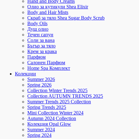
Hand and Body Creams
Олио за кутикули Shea Elixir
Body and Hair Mists
Скраб за тяло Shea Sugar Body Scrub
Body Oils
Душ олио
Течен сапун
Соли за вана
Бътър за тяло
Крем за крака
Парфюм
Салонен Парфюм
Home Spa Комплект
Колекции
Summer 2026
Spring 2026
Collection Winter Trends 2025
Collection AUTUMN TRENDS 2025
Summer Trends 2025 Collection
Spring Trends 2025
Mini Collection Winter 2024
Autumn 2024 Collection
Колекция Opal Glow
Summer 2024
Spring 2024