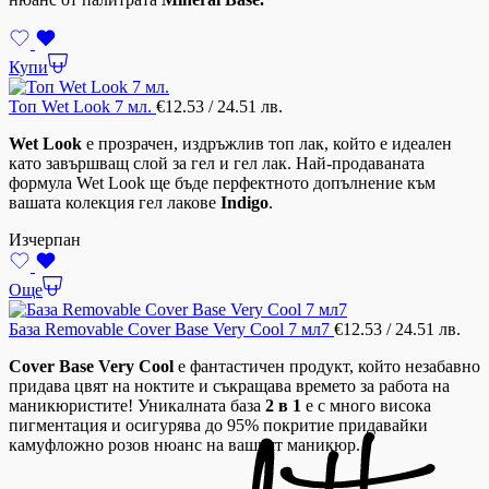
Купи
Топ Wet Look 7 мл.
€
12.53
/ 24.51 лв.
Wet Look
е прозрачен, издръжлив топ лак, който е идеален
като завършващ слой за гел и гел лак. Най-продаваната
формула Wet Look ще бъде перфектното допълнение към
вашата колекция гел лакове
Indigo
.
Изчерпан
Още
База Removable Cover Base Very Cool 7 мл7
€
12.53
/ 24.51 лв.
Cover Base Very Cool
е фантастичен продукт, който незабавно
придава цвят на ноктите и съкращава времето за работа на
маникюристите! Уникалната база
2 в 1
е с много висока
пигментация и осигурява до 95% покритие придавайки
камуфложно розов нюанс на вашият маникюр.