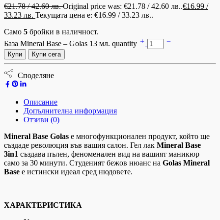
€
21.78
/ 42.60 лв.
Original price was: €21.78 / 42.60 лв..
€
16.99
/
33.23 лв.
Текущата цена е: €16.99 / 33.23 лв..
Само
5
бройки в наличност.
База Mineral Base – Golas 13 мл. quantity
Купи
Купи сега
Споделяне
Описание
Допълнителна информация
Отзиви (0)
Mineral Base Golas
е многофункционален продукт, който ще
създаде революция във вашия салон. Гел лак
Mineral Base
3in1
създава пълен, феноменален вид на вашият маникюр
само за 30 минути. Студеният бежов нюанс на
Golas Mineral
Base
е истински идеал сред нюдовете.
ХАРАКТЕРИСТИКА