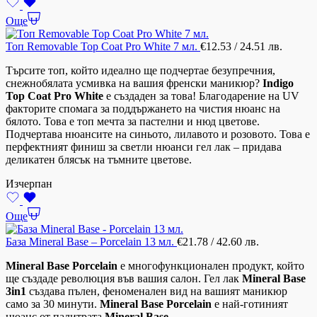
Още
Топ Removable Top Coat Pro White 7 мл.
€
12.53
/ 24.51 лв.
Търсите топ, който идеално ще подчертае безупречния,
снежнобялата усмивка на вашия френски маникюр?
Indigo
Top Coat Pro White
е създаден за това! Благодарение на UV
факторите спомага за поддържането на чистия нюанс на
бялото. Това е топ мечта за пастелни и нюд цветове.
Подчертава нюансите на синьото, лилавото и розовото. Това е
перфектният финиш за светли нюанси гел лак – придава
деликатен блясък на тъмните цветове.
Изчерпан
Още
База Mineral Base – Porcelain 13 мл.
€
21.78
/ 42.60 лв.
Mineral Base
Porcelain
е многофункционален продукт, който
ще създаде революция във вашия салон. Гел лак
Mineral Base
3in1
създава пълен, феноменален вид на вашият маникюр
само за 30 минути.
Mineral Base
Porcelain
е най-готиният
нюанс от палитрата
Mineral Base.