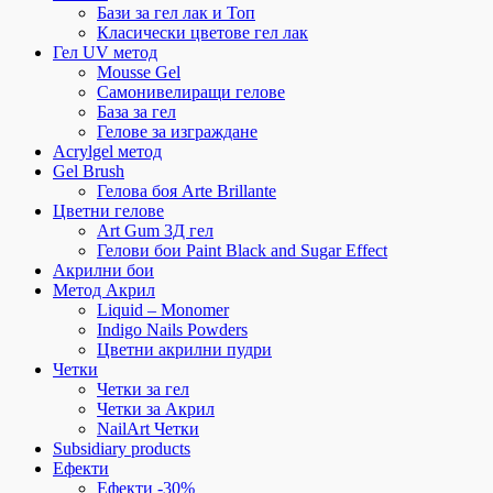
Бази за гел лак и Топ
Класически цветове гел лак
Гел UV метод
Mousse Gel
Самонивелиращи гелове
База за гел
Гелове за изграждане
Acrylgel метод
Gel Brush
Гелова боя Arte Brillante
Цветни гелове
Art Gum 3Д гел
Гелови бои Paint Black and Sugar Effect
Акрилни бои
Метод Акрил
Liquid – Monomer
Indigo Nails Powders
Цветни акрилни пудри
Четки
Четки за гел
Четки за Акрил
NailArt Четки
Subsidiary products
Ефекти
Ефекти -30%