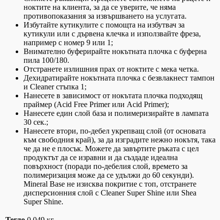
ноктите на клиента, за да се уверите, че няма
противопоказания за извършването на услугата.
Избутайте кутикулите с помощта на избутвач за
кутикули или с дървена клечка и използвайте фреза,
например с номер 9 или 1;
Внимателно буферирайте нокътната плочка с буферна
пила 100/180.
Отстранете излишния прах от ноктите с мека четка.
Дехидратирайте нокътната плочка с безвлакнест тампон
и Cleaner стъпка 1;
Нанесете в зависимост от нокътата плочка подходящ
праймер (Acid Free Primer или Acid Primer);
Нанесете един слой база и полимеризирайте в лампата
30 сек.;
Нанесете втори, по-дебел укрепващ слой (от основата
към свободния край), за да изградите нежно нокътя, така
че да не е плосък. Можете да завъртите ръката с цел
продуктът да се изравни и да създаде идеална
повърхност (поради по-дебелия слой, времето за
полимеризация може да се удължи до 60 секунди).
Mineral Base не изисква покритие с топ, отстранете
дисперсионния слой с Cleaner Super Shine или Shea
Super Shine.
Тегло
0.049 кг