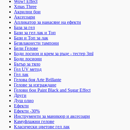
Wow! Effect
Xmas Three
Акрилни бои
Аксесоари
Апликатор за нанасяне на ефекти
База за гел
Бази за гел лак и Топ
Бази и Топ за лак
Безвлакнести тампони
Бели Гелове
Боди лосион и крем за ръце - тестер 3ml
Боди лосиони
Бътър за тяло
Гел UV метод
Гел лак
Гелова боя Arte Brillante
Гелове за изграждане
Гелови бои Paint Black and Sugar Effect
Други
Душ олио
Ефекти
Ефекти -30%
Инструменти за маникюр и аксесоари
Камуфлажни гелове
Класически цветове гел лак