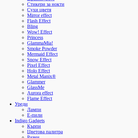
Стикери за нокти
Сухи цветя
Mirror effect
Flash Effect
Bling
Wow! Effect
Princess
GlammaMia!
Smoke Powder
Mermaid Effect
Snow Effect
Pixel Effect
Holo Effect
Metal Manix®
Glammer
GlassMe
Aurora effect
Flame Effect
Уреди
Лампи
E-пили
Indigo Gadgets
Кърпи
Цветова палитра
Разни