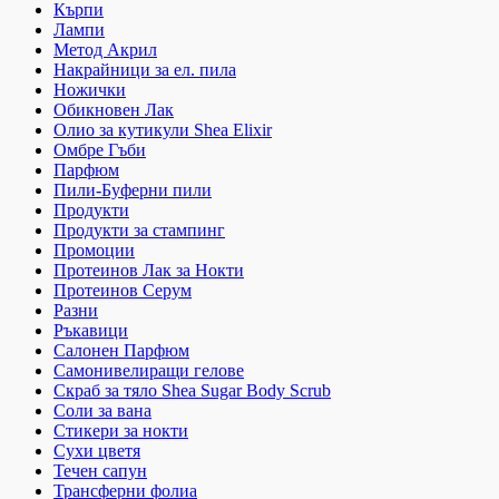
Кърпи
Лампи
Метод Акрил
Накрайници за ел. пила
Ножички
Обикновен Лак
Олио за кутикули Shea Elixir
Омбре Гъби
Парфюм
Пили-Буферни пили
Продукти
Продукти за стампинг
Промоции
Протеинов Лак за Нокти
Протеинов Серум
Разни
Ръкавици
Салонен Парфюм
Самонивелиращи гелове
Скраб за тяло Shea Sugar Body Scrub
Соли за вана
Стикери за нокти
Сухи цветя
Течен сапун
Трансферни фолиа