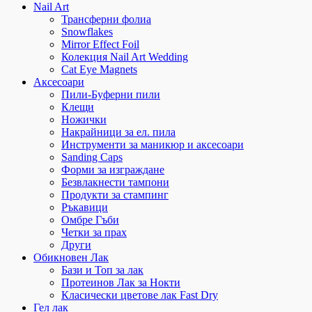
Nail Art
Трансферни фолиа
Snowflakes
Mirror Effect Foil
Колекция Nail Art Wedding
Cat Eye Magnets
Аксесоари
Пили-Буферни пили
Клещи
Ножички
Накрайници за ел. пила
Инструменти за маникюр и аксесоари
Sanding Caps
Форми за изграждане
Безвлакнести тампони
Продукти за стампинг
Ръкавици
Омбре Гъби
Четки за прах
Други
Обикновен Лак
Бази и Топ за лак
Протеинов Лак за Нокти
Класически цветове лак Fast Dry
Гел лак