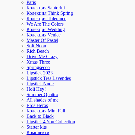
Paris
Колекция Santorini
Колекция Think Spring
Колекция Tolerance
We Are The Colors
Колекция Wedding
Колекция Venice
Master Of Pastel
Soft Neon
Rich Beach
Drive Me Crazy
Xmas Three
Springsecco
Lipstick 2023
Lipstick Tres Lavendes
Lipstick Nude
Holi Hey!
Summer Quattro
All shades of me
Eros Heros
Колекция Mini Fall
Back to Black
Lipstick 4 You Collection
Starter kits
Комплекти