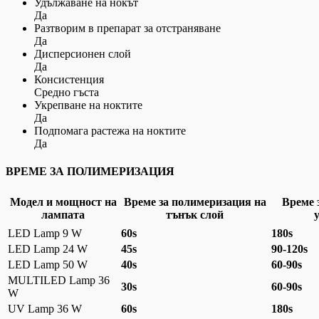
Удължаване на нокът
Да
Разтворим в препарат за отстраняване
Да
Дисперсионен слой
Да
Консистенция
Средно гъста
Укрепване на ноктите
Да
Подпомага растежа на ноктите
Да
ВРЕМЕ ЗА ПОЛИМЕРИЗАЦИЯ
Модел и мощност на
Време за полимеризация на
Време 
лампата
тънък слой
LED Lamp 9 W
60s
180s
LED Lamp 24 W
45s
90-120s
LED Lamp 50 W
40s
60-90s
MULTILED Lamp 36
30s
60-90s
W
UV Lamp 36 W
60s
180s