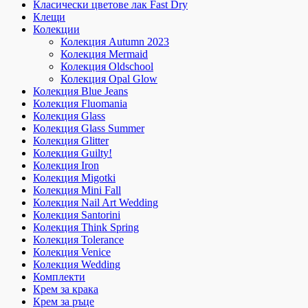
Класически цветове лак Fast Dry
Клещи
Колекции
Колекция Autumn 2023
Колекция Mermaid
Колекция Oldschool
Колекция Opal Glow
Колекция Blue Jeans
Колекция Fluomania
Колекция Glass
Колекция Glass Summer
Колекция Glitter
Колекция Guilty!
Колекция Iron
Колекция Migotki
Колекция Mini Fall
Колекция Nail Art Wedding
Колекция Santorini
Колекция Think Spring
Колекция Tolerance
Колекция Venice
Колекция Wedding
Комплекти
Крем за крака
Крем за ръце