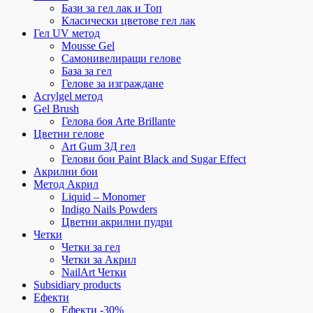
Бази за гел лак и Топ
Класически цветове гел лак
Гел UV метод
Mousse Gel
Самонивелиращи гелове
База за гел
Гелове за изграждане
Acrylgel метод
Gel Brush
Гелова боя Arte Brillante
Цветни гелове
Art Gum 3Д гел
Гелови бои Paint Black and Sugar Effect
Акрилни бои
Метод Акрил
Liquid – Monomer
Indigo Nails Powders
Цветни акрилни пудри
Четки
Четки за гел
Четки за Акрил
NailArt Четки
Subsidiary products
Ефекти
Ефекти -30%