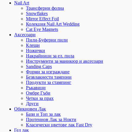
Nail Art
Трансферни фолиа
Snowflakes
Mirror Effect Foil
Колекция Nail Art Wedding
Cat Eye Magnets
Аксесоари
Пили-Буферни пили
Клещи
Ножички
Накрайници за ел. пила
Инструменти за маникюр и аксесоари
Sanding Caps
Форми за изграждане
Безвлакнести тампони
Продукти за стампинг
Ръкавици
Омбре Гъби
Четки за прах
Други
Обикновен Лак
Бази и Топ за лак
Протеинов Лак за Нокти
Класически цветове лак Fast Dry
Гел лак