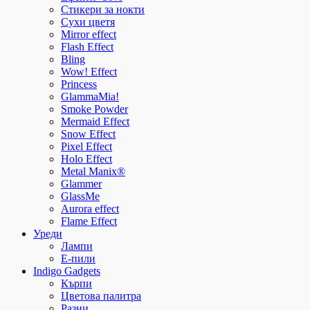
Стикери за нокти
Сухи цветя
Mirror effect
Flash Effect
Bling
Wow! Effect
Princess
GlammaMia!
Smoke Powder
Mermaid Effect
Snow Effect
Pixel Effect
Holo Effect
Metal Manix®
Glammer
GlassMe
Aurora effect
Flame Effect
Уреди
Лампи
E-пили
Indigo Gadgets
Кърпи
Цветова палитра
Разни