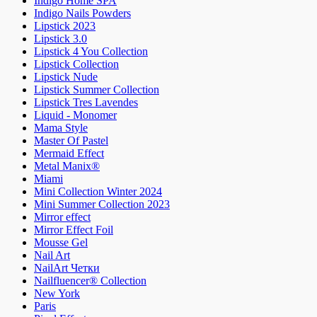
Indigo Home SPA
Indigo Nails Powders
Lipstick 2023
Lipstick 3.0
Lipstick 4 You Collection
Lipstick Collection
Lipstick Nude
Lipstick Summer Collection
Lipstick Tres Lavendes
Liquid - Monomer
Mama Style
Master Of Pastel
Mermaid Effect
Metal Manix®
Miami
Mini Collection Winter 2024
Mini Summer Collection 2023
Mirror effect
Mirror Effect Foil
Mousse Gel
Nail Art
NailArt Четки
Nailfluencer® Collection
New York
Paris