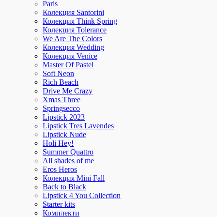
Paris
Колекция Santorini
Колекция Think Spring
Колекция Tolerance
We Are The Colors
Колекция Wedding
Колекция Venice
Master Of Pastel
Soft Neon
Rich Beach
Drive Me Crazy
Xmas Three
Springsecco
Lipstick 2023
Lipstick Tres Lavendes
Lipstick Nude
Holi Hey!
Summer Quattro
All shades of me
Eros Heros
Колекция Mini Fall
Back to Black
Lipstick 4 You Collection
Starter kits
Комплекти