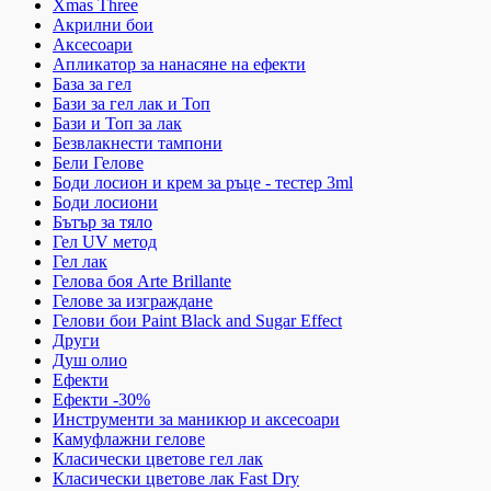
Xmas Three
Акрилни бои
Аксесоари
Апликатор за нанасяне на ефекти
База за гел
Бази за гел лак и Топ
Бази и Топ за лак
Безвлакнести тампони
Бели Гелове
Боди лосион и крем за ръце - тестер 3ml
Боди лосиони
Бътър за тяло
Гел UV метод
Гел лак
Гелова боя Arte Brillante
Гелове за изграждане
Гелови бои Paint Black and Sugar Effect
Други
Душ олио
Ефекти
Ефекти -30%
Инструменти за маникюр и аксесоари
Камуфлажни гелове
Класически цветове гел лак
Класически цветове лак Fast Dry