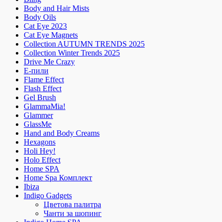
Body and Hair Mists
Body Oils
Cat Eye 2023
Cat Eye Magnets
Collection AUTUMN TRENDS 2025
Collection Winter Trends 2025
Drive Me Crazy
E-пили
Flame Effect
Flash Effect
Gel Brush
GlammaMia!
Glammer
GlassMe
Hand and Body Creams
Hexagons
Holi Hey!
Holo Effect
Home SPA
Home Spa Комплект
Ibiza
Indigo Gadgets
Цветова палитра
Чанти за шопинг