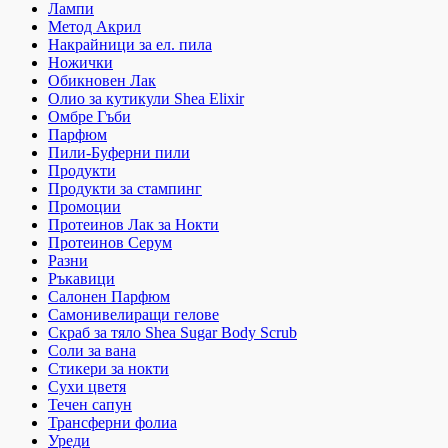
Лампи
Метод Акрил
Накрайници за ел. пила
Ножички
Обикновен Лак
Олио за кутикули Shea Elixir
Омбре Гъби
Парфюм
Пили-Буферни пили
Продукти
Продукти за стампинг
Промоции
Протеинов Лак за Нокти
Протеинов Серум
Разни
Ръкавици
Салонен Парфюм
Самонивелиращи гелове
Скраб за тяло Shea Sugar Body Scrub
Соли за вана
Стикери за нокти
Сухи цветя
Течен сапун
Трансферни фолиа
Уреди