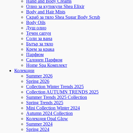
Hand and Body Creams
Олио за кутикули Shea Elixir
Body and Hair Mists
Скраб за тяло Shea Sugar Body Scrub
Body Oils
Душ олио
Течен сапун
Соли за вана
Бътър за тяло
Крем за крака
Парфюм
Салонен Парфюм
Home Spa Комплект
Колекции
Summer 2026
Spring 2026
Collection Winter Trends 2025
Collection AUTUMN TRENDS 2025
Summer Trends 2025 Collection
Spring Trends 2025
Mini Collection Winter 2024
Autumn 2024 Collection
Колекция Opal Glow
Summer 2024
Spring 2024