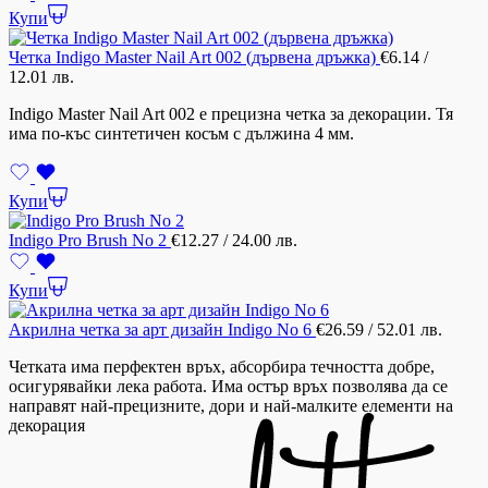
Купи
Четка Indigo Master Nail Art 002 (дървена дръжка)
€
6.14
/
12.01 лв.
Indigo Master Nail Art 002 е прецизна четка за декорации. Тя
има по-къс синтетичен косъм с дължина 4 мм.
Купи
Indigo Pro Brush No 2
€
12.27
/ 24.00 лв.
Купи
Акрилна четка за арт дизайн Indigo No 6
€
26.59
/ 52.01 лв.
Четката има перфектен връх, абсорбира течността добре,
осигурявайки лека работа. Има остър връх позволява да се
направят най-прецизните, дори и най-малките елементи на
декорация