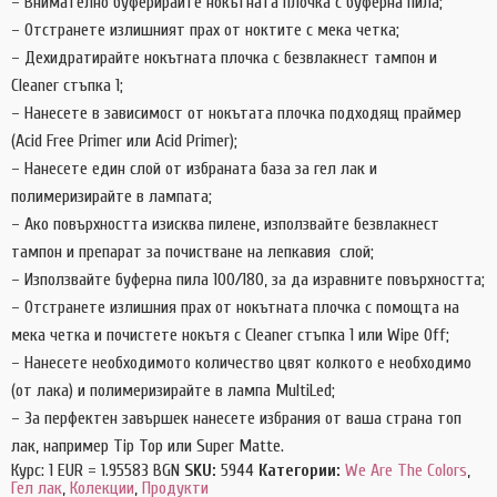
– Внимателно буферирайте нокътната плочка с буферна пила;
– Отстранете излишният прах от ноктите с мека четка;
– Дехидратирайте нокътната плочка с безвлакнест тампон и
Cleaner стъпка 1;
– Нанесете в зависимост от нокътата плочка подходящ праймер
(Acid Free Primer или Acid Primer);
– Нанесете един слой от избраната база за гел лак и
полимеризирайте в лампата;
– Ако повърхността изисква пилене, използвайте безвлакнест
тампон и препарат за почистване на лепкавия слой;
– Използвайте буферна пила 100/180, за да изравните повърхността;
– Отстранете излишния прах от нокътната плочка с помощта на
мека четка и почистете нокътя с Cleaner стъпка 1 или Wipe Off;
– Нанесете необходимото количество цвят колкото е необходимо
(от лака) и полимеризирайте в лампа MultiLed;
– За перфектен завършек нанесете избрания от ваша страна топ
лак, например Tip Top или Super Matte.
Курс: 1 EUR = 1.95583 BGN
SKU:
5944
Категории:
We Are The Colors
,
Гел лак
,
Колекции
,
Продукти