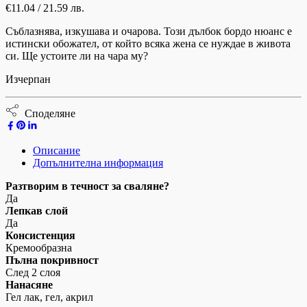
€
11.04
/ 21.59 лв.
Съблазнява, изкушава и очарова. Този дълбок бордо нюанс е
истински обожател, от който всяка жена се нуждае в живота
си. Ще устоите ли на чара му?
Изчерпан
Споделяне
Описание
Допълнителна информация
Разтворим в течност за сваляне?
Да
Лепкав слой
Да
Консистенция
Кремообразна
Пълна покривност
След 2 слоя
Нанасяне
Гел лак, гел, акрил