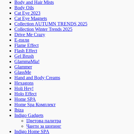
Body and Hair Mists
Body Oils
Cat Eye 2023
Cat Eye Magnets
Collection AUTUMN TRENDS 2025
Collection Winter Trends 2025
Drive Me Crazy
E-пили
Flame Effect
Flash Effect
Gel Brush
GlammaMia!
Glammer
GlassMe
Hand and Body Creams
Hexagons
Holi Hey!
Holo Effect
Home SPA
Home Spa Комплект
Ibiza
Indigo Gadgets
Цветова палитра
Чанти за шопинг
Indigo Home SPA