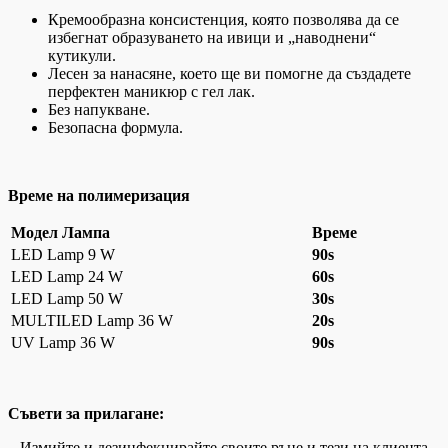
Кремообразна консистенция, която позволява да се
избегнат образуването на ивици и „наводнени“
кутикули.
Лесен за нанасяне, което ще ви помогне да създадете
перфектен маникюр с гел лак.
Без напукване.
Безопасна формула.
Време на полимеризация
Модел Лампа
Време
LED Lamp 9 W
90s
LED Lamp 24 W
60s
LED Lamp 50 W
30s
MULTILED Lamp 36 W
20s
UV Lamp 36 W
90s
Съвети за прилагане:
– Измийте и дезинфекцирайте своите ръце и тези на клиента.