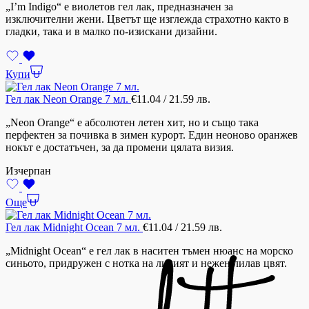
„I’m Indigo“ е виолетов гел лак, предназначен за
изключителни жени. Цветът ще изглежда страхотно както в
гладки, така и в малко по-изискани дизайни.
Купи
Гел лак Neon Orange 7 мл.
€
11.04
/ 21.59 лв.
„Neon Orange“ е абсолютен летен хит, но и също така
перфектен за почивка в зимен курорт. Един неоново оранжев
нокът е достатъчен, за да промени цялата визия.
Изчерпан
Още
Гел лак Midnight Ocean 7 мл.
€
11.04
/ 21.59 лв.
„Midnight Ocean“ е гел лак в наситен тъмен нюанс на морско
синьото, придружен с нотка на лилият и нежен лилав цвят.