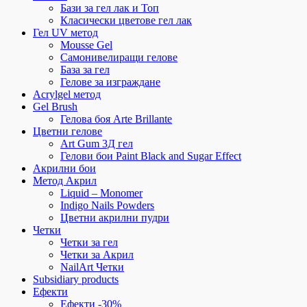
Бази за гел лак и Топ
Класически цветове гел лак
Гел UV метод
Mousse Gel
Самонивелиращи гелове
База за гел
Гелове за изграждане
Acrylgel метод
Gel Brush
Гелова боя Arte Brillante
Цветни гелове
Art Gum 3Д гел
Гелови бои Paint Black and Sugar Effect
Акрилни бои
Метод Акрил
Liquid – Monomer
Indigo Nails Powders
Цветни акрилни пудри
Четки
Четки за гел
Четки за Акрил
NailArt Четки
Subsidiary products
Ефекти
Ефекти -30%