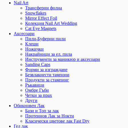
Nail Art
Трансферни фолиа
Snowflakes
Mirror Effect Foil
Колекция Nail Art Wedding
Cat Eye Magnets
Аксесоари
Пили-Буферни пили
Клещи
Ножички
Накрайници за ел. пила
Инструменти за маникюр и аксесоари
Sanding Caps
Форми за изграждане
Безвлакнести тампони
Продукти за стампинг
Ръкавици
Омбре Гъби
Четки за прах
Други
Обикновен Лак
Бази и Топ за лак
Протеинов Лак за Нокти
Класически цветове лак Fast Dry
Гел лак