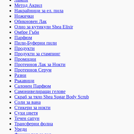
Метод Акрил
Накрайници за ел. пила
Ножички
Обикновен Лак
Олио за кутикули Shea Elixir
Омбре Гъби
Парфюм
Пили-Буферни пили
Продукти
Продукти за стампинг
Промоции
Протеинов Лак за Нокти
Протеинов Серум
Разни
Ръкавици
Салонен Парфюм
Самонивелиращи гелове
Скраб за тяло Shea Sugar Body Scrub
Соли за вана
Стикери за нокти
Сухи цветя
Течен сапун
Трансферни фолиа
Уреди