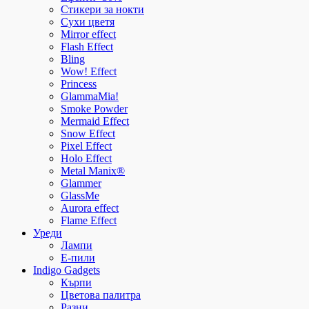
Стикери за нокти
Сухи цветя
Mirror effect
Flash Effect
Bling
Wow! Effect
Princess
GlammaMia!
Smoke Powder
Mermaid Effect
Snow Effect
Pixel Effect
Holo Effect
Metal Manix®
Glammer
GlassMe
Aurora effect
Flame Effect
Уреди
Лампи
E-пили
Indigo Gadgets
Кърпи
Цветова палитра
Разни