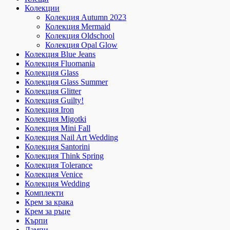
Колекции
Колекция Autumn 2023
Колекция Mermaid
Колекция Oldschool
Колекция Opal Glow
Колекция Blue Jeans
Колекция Fluomania
Колекция Glass
Колекция Glass Summer
Колекция Glitter
Колекция Guilty!
Колекция Iron
Колекция Migotki
Колекция Mini Fall
Колекция Nail Art Wedding
Колекция Santorini
Колекция Think Spring
Колекция Tolerance
Колекция Venice
Колекция Wedding
Комплекти
Крем за крака
Крем за ръце
Кърпи
Лампи