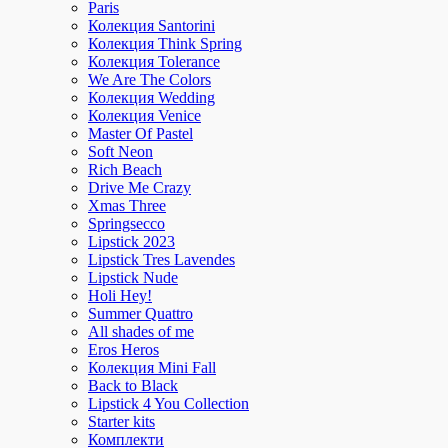
Paris
Колекция Santorini
Колекция Think Spring
Колекция Tolerance
We Are The Colors
Колекция Wedding
Колекция Venice
Master Of Pastel
Soft Neon
Rich Beach
Drive Me Crazy
Xmas Three
Springsecco
Lipstick 2023
Lipstick Tres Lavendes
Lipstick Nude
Holi Hey!
Summer Quattro
All shades of me
Eros Heros
Колекция Mini Fall
Back to Black
Lipstick 4 You Collection
Starter kits
Комплекти