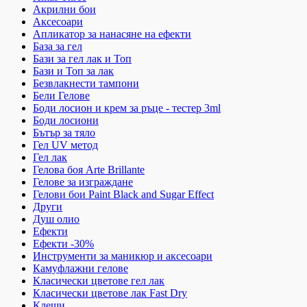
Акрилни бои
Аксесоари
Апликатор за нанасяне на ефекти
База за гел
Бази за гел лак и Топ
Бази и Топ за лак
Безвлакнести тампони
Бели Гелове
Боди лосион и крем за ръце - тестер 3ml
Боди лосиони
Бътър за тяло
Гел UV метод
Гел лак
Гелова боя Arte Brillante
Гелове за изграждане
Гелови бои Paint Black and Sugar Effect
Други
Душ олио
Ефекти
Ефекти -30%
Инструменти за маникюр и аксесоари
Камуфлажни гелове
Класически цветове гел лак
Класически цветове лак Fast Dry
Клещи