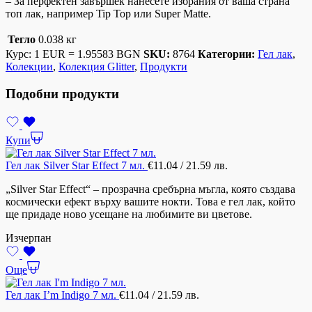
– За перфектен завършек нанесете избрания от ваша страна
топ лак, например Tip Top или Super Matte.
Тегло
0.038 кг
Курс: 1 EUR = 1.95583 BGN
SKU:
8764
Категории:
Гел лак
,
Колекции
,
Колекция Glitter
,
Продукти
Подобни продукти
Купи
Гел лак Silver Star Effect 7 мл.
€
11.04
/ 21.59 лв.
„Silver Star Effect“ – прозрачна сребърна мъгла, която създава
космически ефект върху вашите нокти. Това е гел лак, който
ще придаде ново усещане на любимите ви цветове.
Изчерпан
Още
Гел лак I’m Indigo 7 мл.
€
11.04
/ 21.59 лв.