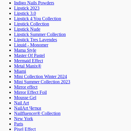
Indigo Nails Powders
Lipstick 2023
Lipstick 3.0
Lipstick 4 You Collection
Lipstick Collection
Lipstick Nude
Lipstick Summer Collection
Lipstick Tres Lavendes
Liquid - Monomer
Mama Style
Master Of Pastel
Mermaid Effect
Metal Manix®
Miami
Mini Collection Winter 2024
Mini Summer Collection 2023
Mirror effect
Mirror Effect Foil
Mousse Gel
Nail Art
NailArt Четки
Nailfluencer® Collection
New York
Paris
Pixel Effect