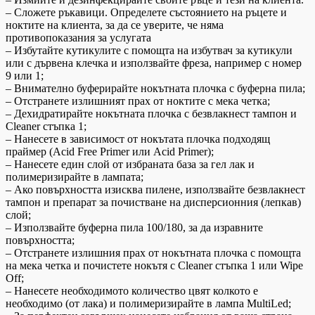
– Сложете ръкавици. Определете състоянието на ръцете и
ноктите на клиента, за да се уверите, че няма
противопоказания за услугата
– Избутайте кутикулите с помощта на избутвач за кутикули
или с дървена клечка и използвайте фреза, например с номер
9 или 1;
– Внимателно буферирайте нокътната плочка с буферна пила;
– Отстранете излишният прах от ноктите с мека четка;
– Дехидратирайте нокътната плочка с безвлакнест тампон и
Cleaner стъпка 1;
– Нанесете в зависимост от нокътата плочка подходящ
праймер (Acid Free Primer или Acid Primer);
– Нанесете един слой от избраната база за гел лак и
полимеризирайте в лампата;
– Ако повърхността изисква пилене, използвайте безвлакнест
тампон и препарат за почистване на дисперсионния (лепкав)
слой;
– Използвайте буферна пила 100/180, за да изравните
повърхността;
– Отстранете излишния прах от нокътната плочка с помощта
на мека четка и почистете нокътя с Cleaner стъпка 1 или Wipe
Off;
– Нанесете необходимото количество цвят колкото е
необходимо (от лака) и полимеризирайте в лампа MultiLed;