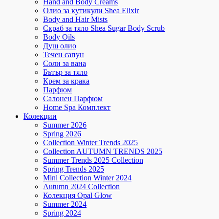
Hand and Body Creams
Олио за кутикули Shea Elixir
Body and Hair Mists
Скраб за тяло Shea Sugar Body Scrub
Body Oils
Душ олио
Течен сапун
Соли за вана
Бътър за тяло
Крем за крака
Парфюм
Салонен Парфюм
Home Spa Комплект
Колекции
Summer 2026
Spring 2026
Collection Winter Trends 2025
Collection AUTUMN TRENDS 2025
Summer Trends 2025 Collection
Spring Trends 2025
Mini Collection Winter 2024
Autumn 2024 Collection
Колекция Opal Glow
Summer 2024
Spring 2024