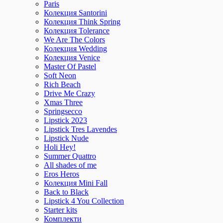
Paris
Колекция Santorini
Колекция Think Spring
Колекция Tolerance
We Are The Colors
Колекция Wedding
Колекция Venice
Master Of Pastel
Soft Neon
Rich Beach
Drive Me Crazy
Xmas Three
Springsecco
Lipstick 2023
Lipstick Tres Lavendes
Lipstick Nude
Holi Hey!
Summer Quattro
All shades of me
Eros Heros
Колекция Mini Fall
Back to Black
Lipstick 4 You Collection
Starter kits
Комплекти