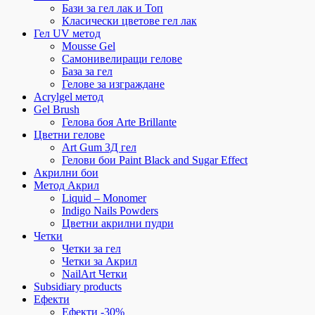
Бази за гел лак и Топ
Класически цветове гел лак
Гел UV метод
Mousse Gel
Самонивелиращи гелове
База за гел
Гелове за изграждане
Acrylgel метод
Gel Brush
Гелова боя Arte Brillante
Цветни гелове
Art Gum 3Д гел
Гелови бои Paint Black and Sugar Effect
Акрилни бои
Метод Акрил
Liquid – Monomer
Indigo Nails Powders
Цветни акрилни пудри
Четки
Четки за гел
Четки за Акрил
NailArt Четки
Subsidiary products
Ефекти
Ефекти -30%