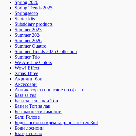
Spring 2026
Spring Trends 2025
Springsecco
Starter kits
Subsidiary products
Summer 2023
Summer 2024
Summer 2026
Summer Quattro
Summer Trends 2025 Collection
Summer Trio
We Are The Colors
Wow! Effect
Xmas Three
Акрилни бои
Аксесоари
Апликатор за нанасяне на ефекти
База за гел
Бази за гел лак и Топ
Бази и Топ за лак
Безвлакнести тампони
Бели Гелове
Боди лосион и крем за ръце - тестер 3ml
Боди лосиони
Бътър за тяло