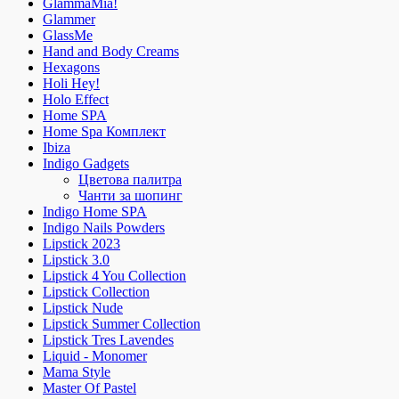
GlammaMia!
Glammer
GlassMe
Hand and Body Creams
Hexagons
Holi Hey!
Holo Effect
Home SPA
Home Spa Комплект
Ibiza
Indigo Gadgets
Цветова палитра
Чанти за шопинг
Indigo Home SPA
Indigo Nails Powders
Lipstick 2023
Lipstick 3.0
Lipstick 4 You Collection
Lipstick Collection
Lipstick Nude
Lipstick Summer Collection
Lipstick Tres Lavendes
Liquid - Monomer
Mama Style
Master Of Pastel