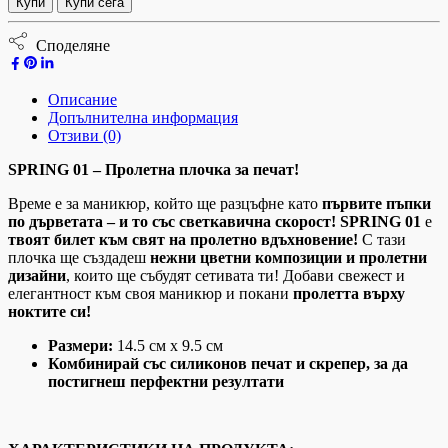
Купи
Купи сега
Споделяне
Описание
Допълнителна информация
Отзиви (0)
SPRING 01 – Пролетна плочка за печат!
Време е за маникюр, който ще разцъфне като
първите пъпки
по дърветата – и то със светкавична скорост!
SPRING 01
е
твоят билет към свят на пролетно вдъхновение!
С тази
плочка ще създадеш
нежни цветни композиции и пролетни
дизайни
, които ще събудят сетивата ти! Добави свежест и
елегантност към своя маникюр и покани
пролетта върху
ноктите си!
Размери:
14.5 см x 9.5 см
Комбинирай със силиконов печат и скрепер, за да
постигнеш перфектни резултати