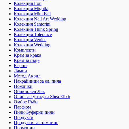
Колекция Iron
Колекция Migotki
Колекция Mini Fall
Колекция Nail Art Wedding
Колекция Santorini
Колекция Think Spring
Колекция Tolerance
Колекция Venice
Колекция Wedding
Комплекти
Крем за крака
Крем за ръце
Кърпи
Лампи
Метод Акрил
Накрайници за ел. пила
Ножички
Обикновен Лак
Олио за кутикули Shea Elixir
Омбре Гъби
Парфюм
Пили-Буферни пили
Продукти
Продукти за стампинг
Промоции