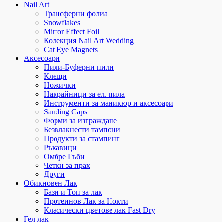
Nail Art
Трансферни фолиа
Snowflakes
Mirror Effect Foil
Колекция Nail Art Wedding
Cat Eye Magnets
Аксесоари
Пили-Буферни пили
Клещи
Ножички
Накрайници за ел. пила
Инструменти за маникюр и аксесоари
Sanding Caps
Форми за изграждане
Безвлакнести тампони
Продукти за стампинг
Ръкавици
Омбре Гъби
Четки за прах
Други
Обикновен Лак
Бази и Топ за лак
Протеинов Лак за Нокти
Класически цветове лак Fast Dry
Гел лак