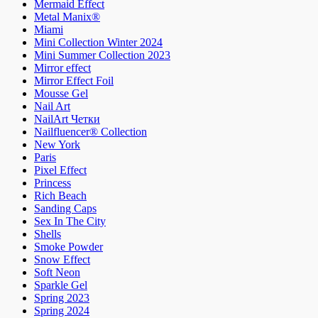
Mermaid Effect
Metal Manix®
Miami
Mini Collection Winter 2024
Mini Summer Collection 2023
Mirror effect
Mirror Effect Foil
Mousse Gel
Nail Art
NailArt Четки
Nailfluencer® Collection
New York
Paris
Pixel Effect
Princess
Rich Beach
Sanding Caps
Sex In The City
Shells
Smoke Powder
Snow Effect
Soft Neon
Sparkle Gel
Spring 2023
Spring 2024