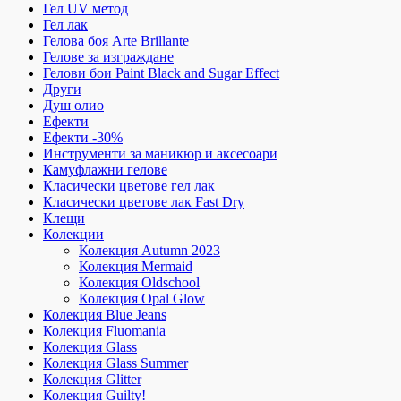
Гел UV метод
Гел лак
Гелова боя Arte Brillante
Гелове за изграждане
Гелови бои Paint Black and Sugar Effect
Други
Душ олио
Ефекти
Ефекти -30%
Инструменти за маникюр и аксесоари
Камуфлажни гелове
Класически цветове гел лак
Класически цветове лак Fast Dry
Клещи
Колекции
Колекция Autumn 2023
Колекция Mermaid
Колекция Oldschool
Колекция Opal Glow
Колекция Blue Jeans
Колекция Fluomania
Колекция Glass
Колекция Glass Summer
Колекция Glitter
Колекция Guilty!