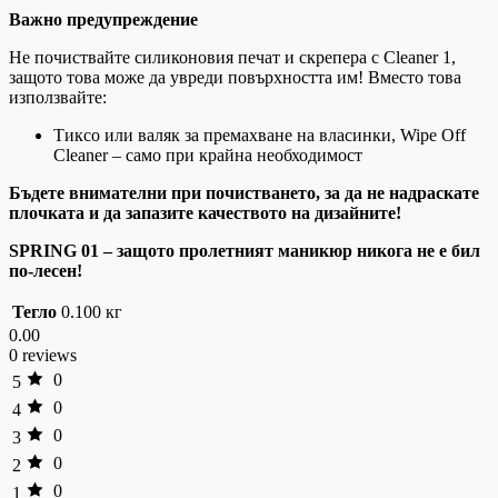
Важно предупреждение
Не почиствайте силиконовия печат и скрепера с Cleaner 1,
защото това може да увреди повърхността им! Вместо това
използвайте:
Тиксо или валяк за премахване на власинки, Wipe Off
Cleaner – само при крайна необходимост
Бъдете внимателни при почистването, за да не надраскате
плочката и да запазите качеството на дизайните!
SPRING 01 – защото пролетният маникюр никога не е бил
по-лесен!
Тегло
0.100 кг
0.00
0 reviews
0
5
0
4
0
3
0
2
0
1