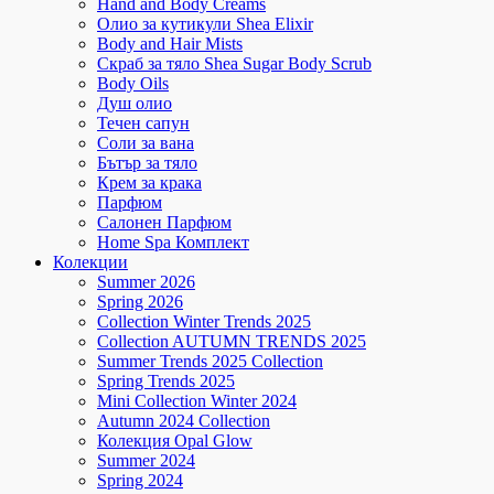
Hand and Body Creams
Олио за кутикули Shea Elixir
Body and Hair Mists
Скраб за тяло Shea Sugar Body Scrub
Body Oils
Душ олио
Течен сапун
Соли за вана
Бътър за тяло
Крем за крака
Парфюм
Салонен Парфюм
Home Spa Комплект
Колекции
Summer 2026
Spring 2026
Collection Winter Trends 2025
Collection AUTUMN TRENDS 2025
Summer Trends 2025 Collection
Spring Trends 2025
Mini Collection Winter 2024
Autumn 2024 Collection
Колекция Opal Glow
Summer 2024
Spring 2024