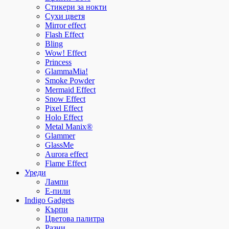
Стикери за нокти
Сухи цветя
Mirror effect
Flash Effect
Bling
Wow! Effect
Princess
GlammaMia!
Smoke Powder
Mermaid Effect
Snow Effect
Pixel Effect
Holo Effect
Metal Manix®
Glammer
GlassMe
Aurora effect
Flame Effect
Уреди
Лампи
E-пили
Indigo Gadgets
Кърпи
Цветова палитра
Разни