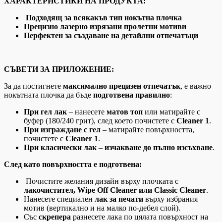
ХАРАКТЕРИСТИКИ НА ПРОДУКТА:
Подходящ за всякакъв тип нокътна плочка
Прецизно лазерно изрязани пролетни мотиви
Перфектен за създаване на детайлни отпечатъци
СЪВЕТИ ЗА ПРИЛОЖЕНИЕ:
За да постигнете
максимално прецизен отпечатък
, е важно
нокътната плочка да бъде
подготвена правилно
:
При гел лак
– нанесете
матов топ
или матирайте с
буфер (180/240 грит), след което почистете с
Cleaner 1
.
При изграждане с гел
– матирайте повърхността,
почистете с
Cleaner 1
.
При класически лак
–
изчакване до пълно изсъхване
.
След като повърхността е подготвена:
Почистите желания дизайн върху плочката с
лакочистител, Wipe Off Cleaner или Classic Cleaner
.
Нанесете специален
лак за печати
върху избрания
мотив (вертикално и на малко по-дебел слой).
Със
скрепера
разнесете лака по цялата повърхност на