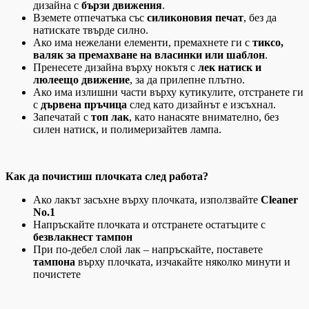
дизайна с
бързи движения
.
Вземете отпечатъка със
силиконовия печат
, без да
натискате твърде силно.
Ако има нежелани елементи, премахнете ги с
тиксо,
валяк за премахване на власинки или шаблон
.
Пренесете дизайна върху нокътя с
лек натиск и
люлеещо движение
, за да прилепне плътно.
Ако има излишни части върху кутикулите, отстранете ги
с
дървена пръчица
след като дизайнът е изсъхнал.
Запечатай с
топ лак
, като нанасяте внимателно, без
силен натиск, и полимеризайтев лампа.
Как да почистиш плочката след работа?
Ако лакът засъхне върху плочката, използвайте
Cleaner
No.1
Напръскайте плочката и отстранете остатъците с
безвлакнест тампон
При по-дебел слой лак – напръскайте, поставете
тампона
върху плочката, изчакайте няколко минути и
почистете