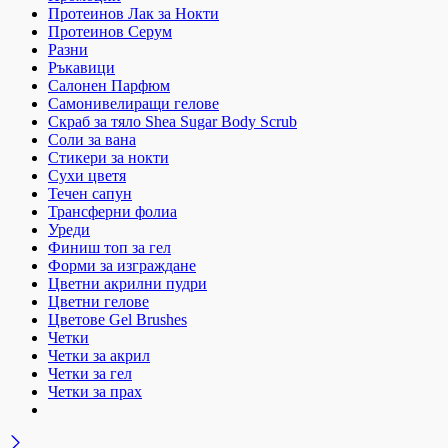
Протеинов Лак за Нокти
Протеинов Серум
Разни
Ръкавици
Салонен Парфюм
Самонивелиращи гелове
Скраб за тяло Shea Sugar Body Scrub
Соли за вана
Стикери за нокти
Сухи цветя
Течен сапун
Трансферни фолиа
Уреди
Финиш топ за гел
Форми за изграждане
Цветни акрилни пудри
Цветни гелове
Цветове Gel Brushes
Четки
Четки за акрил
Четки за гел
Четки за прах