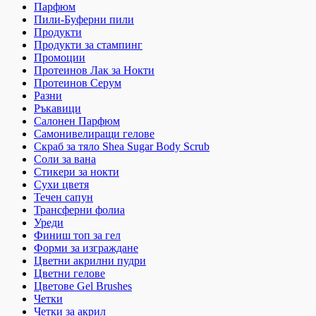
Парфюм
Пили-Буферни пили
Продукти
Продукти за стампинг
Промоции
Протеинов Лак за Нокти
Протеинов Серум
Разни
Ръкавици
Салонен Парфюм
Самонивелиращи гелове
Скраб за тяло Shea Sugar Body Scrub
Соли за вана
Стикери за нокти
Сухи цветя
Течен сапун
Трансферни фолиа
Уреди
Финиш топ за гел
Форми за изграждане
Цветни акрилни пудри
Цветни гелове
Цветове Gel Brushes
Четки
Четки за акрил