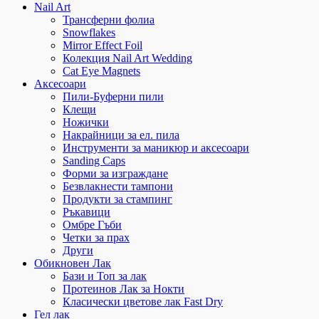
Nail Art
Трансферни фолиа
Snowflakes
Mirror Effect Foil
Колекция Nail Art Wedding
Cat Eye Magnets
Аксесоари
Пили-Буферни пили
Клещи
Ножички
Накрайници за ел. пила
Инструменти за маникюр и аксесоари
Sanding Caps
Форми за изграждане
Безвлакнести тампони
Продукти за стампинг
Ръкавици
Омбре Гъби
Четки за прах
Други
Обикновен Лак
Бази и Топ за лак
Протеинов Лак за Нокти
Класически цветове лак Fast Dry
Гел лак