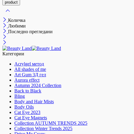
Количка
Любими
Последно прегледани
Категории
Acrylgel метод
All shades of me
Art Gum 3Д гел
Aurora effect
Autumn 2024 Collection
Back to Black
Bling
Body and Hair Mists
Body Oils
Cat Eye 2023
Cat Eye Magnets
Collection AUTUMN TRENDS 2025
Collection Winter Trends 2025
Drive Me Crazy