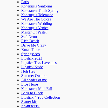
Paris
Колекция Santorini
Колекция Think Spring
Колекция Tolerance
We Are The Colors
Колекция Wedding
Колекция Venice
Master Of Pastel
Soft Neon
Rich Beach
Drive Me Crazy
Xmas Three
Springsecco
Lipstick 2023
Lipstick Tres Lavendes
Lipstick Nude
Holi Hey!
Summer Quattro
All shades of me
Eros Heros
Колекция Mini Fall
Back to Black
Lipstick 4 You Collection
Starter kits
Комплекти