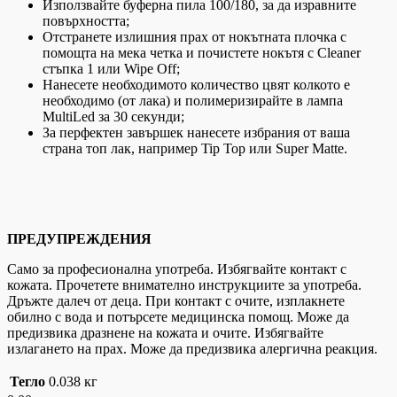
Използвайте буферна пила 100/180, за да изравните
повърхността;
Отстранете излишния прах от нокътната плочка с
помощта на мека четка и почистете нокътя с Cleaner
стъпка 1 или Wipe Off;
Нанесете необходимото количество цвят колкото е
необходимо (от лака) и полимеризирайте в лампа
MultiLed за 30 секунди;
За перфектен завършек нанесете избрания от ваша
страна топ лак, например Tip Top или Super Matte.
ПРЕДУПРЕЖДЕНИЯ
Само за професионална употреба. Избягвайте контакт с
кожата. Прочетете внимателно инструкциите за употреба.
Дръжте далеч от деца. При контакт с очите, изплакнете
обилно с вода и потърсете медицинска помощ. Може да
предизвика дразнене на кожата и очите. Избягвайте
излагането на прах. Може да предизвика алергична реакция.
Тегло
0.038 кг