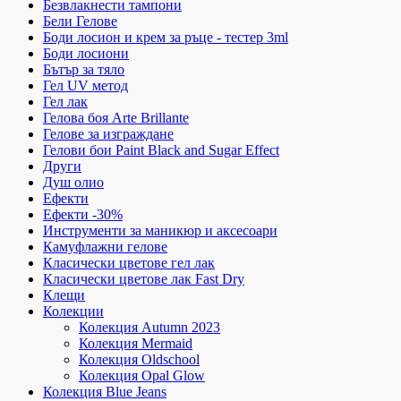
Безвлакнести тампони
Бели Гелове
Боди лосион и крем за ръце - тестер 3ml
Боди лосиони
Бътър за тяло
Гел UV метод
Гел лак
Гелова боя Arte Brillante
Гелове за изграждане
Гелови бои Paint Black and Sugar Effect
Други
Душ олио
Ефекти
Ефекти -30%
Инструменти за маникюр и аксесоари
Камуфлажни гелове
Класически цветове гел лак
Класически цветове лак Fast Dry
Клещи
Колекции
Колекция Autumn 2023
Колекция Mermaid
Колекция Oldschool
Колекция Opal Glow
Колекция Blue Jeans