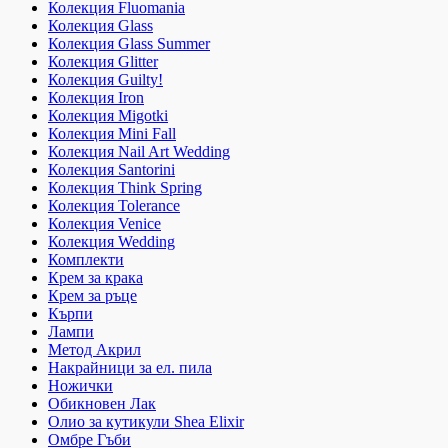
Колекция Fluomania
Колекция Glass
Колекция Glass Summer
Колекция Glitter
Колекция Guilty!
Колекция Iron
Колекция Migotki
Колекция Mini Fall
Колекция Nail Art Wedding
Колекция Santorini
Колекция Think Spring
Колекция Tolerance
Колекция Venice
Колекция Wedding
Комплекти
Крем за крака
Крем за ръце
Кърпи
Лампи
Метод Акрил
Накрайници за ел. пила
Ножички
Обикновен Лак
Олио за кутикули Shea Elixir
Омбре Гъби