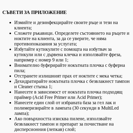
СЪВЕТИ ЗА ПРИЛОЖЕНИЕ
Измийте и дезинфекцирайте своите ръце и тези на
клиента;
Сложете ръкавици. Определете състоянието на ръцете и
ноктите на клиента, за да се уверите, че няма
противопоказания за услугата;
Избутайте кутикулите с помощта на избутвач за
кутикули или с дървена клечка и използвайте фреза,
например с номер 9 или 1;
Внимателно буферирайте нокътната плочка с буферна
пила;
Отстранете излишният прах от ноктите с мека четка;
Дехидратирайте нокътната плочка с безвлакнест тампон
и Cleaner стъпка 1;
Нанесете в зависимост от нокътата плочка подходящ
праймер (Acid Free Primer или Acid Primer);
Нанесете един слой от избраната база за гел лак и
полимеризирайте в лампата (30 секунди в MultiLed
лампа);
Ако повърхността изисква пилене, използвайте
безвлакнест тампон и препарат за почистване на
дисперсионния (лепкав) слой;