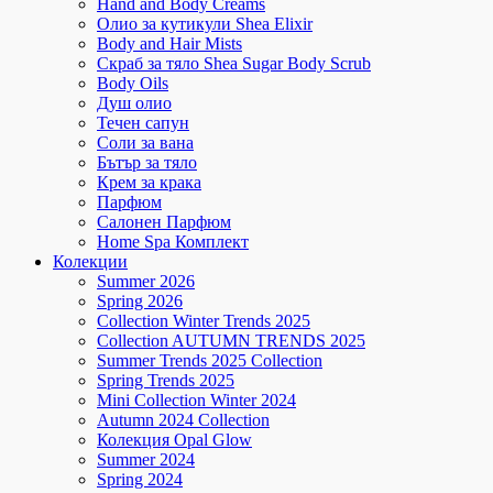
Hand and Body Creams
Олио за кутикули Shea Elixir
Body and Hair Mists
Скраб за тяло Shea Sugar Body Scrub
Body Oils
Душ олио
Течен сапун
Соли за вана
Бътър за тяло
Крем за крака
Парфюм
Салонен Парфюм
Home Spa Комплект
Колекции
Summer 2026
Spring 2026
Collection Winter Trends 2025
Collection AUTUMN TRENDS 2025
Summer Trends 2025 Collection
Spring Trends 2025
Mini Collection Winter 2024
Autumn 2024 Collection
Колекция Opal Glow
Summer 2024
Spring 2024