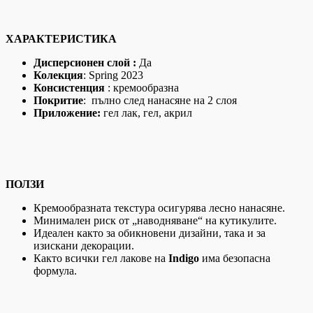
ХАРАКТЕРИСТИКА
Дисперсионен слой :
Да
Колекция
: Spring 2023
Консистенция
: кремообразна
Покритие
: пълно след нанасяне на 2 слоя
Приложение:
гел лак, гел, акрил
ПОЛЗИ
Кремообразната текстура осигурява лесно нанасяне.
Минимален риск от „наводняване“ на кутикулите.
Идеален както за обикновени дизайни, така и за
изискани декорации.
Както всички гел лакове на
Indigo
има безопасна
формула.