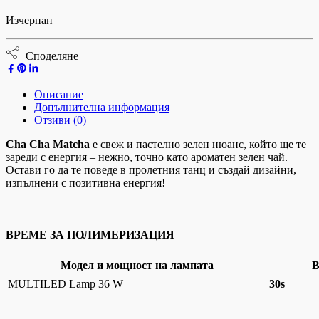
Изчерпан
Споделяне
Описание
Допълнителна информация
Отзиви (0)
Cha Cha Matcha
е свеж и пастелно зелен нюанс, който ще те
зареди с енергия – нежно, точно като ароматен зелен чай.
Остави го да те поведе в пролетния танц и създай дизайни,
изпълнени с позитивна енергия!
ВРЕМЕ ЗА ПОЛИМЕРИЗАЦИЯ
Модел и мощност на лампата
В
MULTILED Lamp 36 W
30s