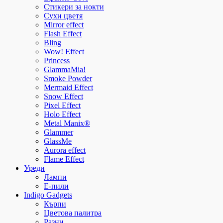
Стикери за нокти
Сухи цветя
Mirror effect
Flash Effect
Bling
Wow! Effect
Princess
GlammaMia!
Smoke Powder
Mermaid Effect
Snow Effect
Pixel Effect
Holo Effect
Metal Manix®
Glammer
GlassMe
Aurora effect
Flame Effect
Уреди
Лампи
E-пили
Indigo Gadgets
Кърпи
Цветова палитра
Разни