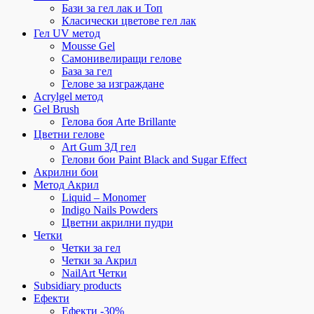
Бази за гел лак и Топ
Класически цветове гел лак
Гел UV метод
Mousse Gel
Самонивелиращи гелове
База за гел
Гелове за изграждане
Acrylgel метод
Gel Brush
Гелова боя Arte Brillante
Цветни гелове
Art Gum 3Д гел
Гелови бои Paint Black and Sugar Effect
Акрилни бои
Метод Акрил
Liquid – Monomer
Indigo Nails Powders
Цветни акрилни пудри
Четки
Четки за гел
Четки за Акрил
NailArt Четки
Subsidiary products
Ефекти
Ефекти -30%