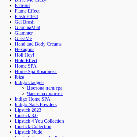
E-пили
Flame Effect
Flash Effect
Gel Brush
GlammaMia!
Glammer
GlassMe
Hand and Body Creams
Hexagons
Holi Hey!
Holo Effect
Home SPA
Home Spa Комплект
Ibiza
Indigo Gadgets
Цветова палитра
Чанти за шопинг
Indigo Home SPA
Indigo Nails Powders
Lipstick 2023
Lipstick 3.0
Lipstick 4 You Collection
Lipstick Collection
Lipstick Nude