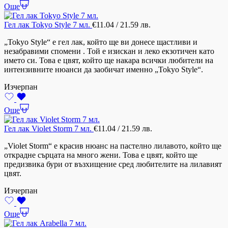
Още
Гел лак Tokyo Style 7 мл.
€
11.04
/ 21.59 лв.
„Tokyo Style“ е гел лак, който ще ви донесе щастливи и
незабравими спомени . Той е изискан и леко екзотичен като
името си. Това е цвят, който ще накара всички любители на
интензивните нюанси да заобичат именно „Tokyo Style“.
Изчерпан
Още
Гел лак Violet Storm 7 мл.
€
11.04
/ 21.59 лв.
„Violet Storm“ е красив нюанс на пастелно лилавото, който ще
открадне сърцата на много жени. Това е цвят, който ще
предизвика бури от възхищение сред любителите на лилавият
цвят.
Изчерпан
Още